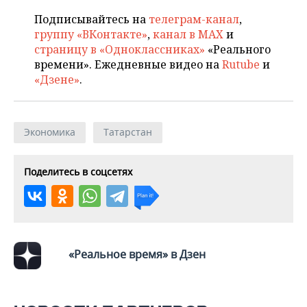
ВОДНЫЕ ВИДЫ СПОРТА
ОБРАЗОВАНИЕ
Подписывайтесь на
телеграм-канал
,
ХОККЕЙ С МЯЧОМ
ПРОИСШЕСТВИЯ
группу «ВКонтакте»
,
канал в MAX
и
страницу в «Одноклассниках»
«Реального
времени». Ежедневные видео на
Rutube
и
«Дзене»
.
Экономика
Татарстан
Поделитесь в соцсетях
«Реальное время» в Дзен