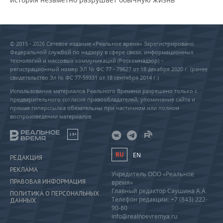
© 2015 - 2026 Сетевое издание «Реальное время» Зарегистрировано
Федеральной службой по надзору в сфере связи, информационных
технологий и массовых коммуникаций (Роскомнадзор) –
регистрационный номер ЭЛ № ФС 77 - 79627 от 18 декабря 2020 г. (ранее
свидетельство Эл № ФС 77-59331 от 18 сентября 2014 г.)
Использование материалов Реального Времени разрешено только с
предварительного согласия правообладателей, упоминание сайта и
прямая гиперссылка обязательны при частичном или полном
воспроизведении материалов.
18+
RU
EN
РЕДАКЦИЯ
РЕКЛАМА
Учредитель ООО «Реальное
ПРАВОВАЯ ИНФОРМАЦИЯ
время»
Главный редактор Саушина А.А.
ПОЛИТИКА О ПЕРСОНАЛЬНЫХ
Телефон редакции: +7 (843) 222-
ДАННЫХ
90-80
info@realnoevremya.ru