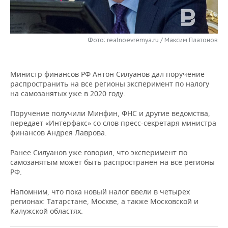
НЕФТЕХИМИЯ
РОЗНИЧНАЯ ТОРГОВЛЯ
НОВОСТИ ТЕХНОЛОГИЙ
МЕРОПРИЯТИЯ
НЕФТЬ
Фото: realnoevremya.ru / Максим Платонов
ТРАНСПОРТ
IT
НОВОСТИ МЕРОПРИЯТИЙ
СПОРТ
ОПК
УСЛУГИ
МЕДИА
ВЫЕЗДНАЯ РЕДАКЦИЯ
НОВОСТИ СПОРТА
ОБЩЕСТВО
ЭНЕРГЕТИКА
Министр финансов РФ Антон Силуанов дал поручение
распространить на все регионы эксперимент по налогу
ТЕЛЕКОММУНИКАЦИИ
БИЗНЕС-БРАНЧИ
ФУТБОЛ
НОВОСТИ ОБЩЕСТВА
ФОТОГАЛЕРЕЯ
на самозанятых уже в 2020 году.
ONLINE-КОНФЕРЕНЦИИ
ХОККЕЙ
ВЛАСТЬ
СЮЖЕТЫ
Поручение получили Минфин, ФНС и другие ведомства,
передает «Интерфакс» со слов пресс-секретаря министра
финансов Андрея Лаврова.
ОТКРЫТАЯ ЛЕКЦИЯ
БАСКЕТБОЛ
ИНФРАСТРУКТУРА
СПРАВОЧНИК
Ранее Силуанов уже говорил, что эксперимент по
ВОЛЕЙБОЛ
ИСТОРИЯ
СПИСОК ПЕРСОН
ПОЛНАЯ ВЕРСИЯ
самозанятым может быть распространен на все регионы
РФ.
КИБЕРСПОРТ
КУЛЬТУРА
СПИСОК КОМПАНИЙ
Напомним, что пока новый налог ввели в четырех
регионах: Татарстане, Москве, а также Московской и
ФИГУРНОЕ КАТАНИЕ
МЕДИЦИНА
Калужской областях.