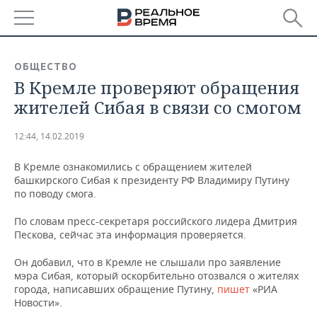
РЕГИОНЫ
ОБЩЕСТВО
В Кремле проверяют обращения
БАШКОРТОСТАН
НОВОСТИ
жителей Сибая в связи со смогом
ТАТАРСТАН
АНАЛИТИКА
12:44, 14.02.2019
УДМУРТИЯ
НОВОСТИ АНАЛИТИКИ
ЭКОНОМИКА
В Кремле ознакомились с обращением жителей
башкирского Сибая к президенту РФ Владимиру Путину
ДЕКЛАРАЦИИ О ДОХОДАХ
НОВОСТИ ЭКОНОМИКИ
ПРОМЫШЛЕННОСТЬ
по поводу смога.
КОРОЛИ ГОСЗАКАЗА ПФО
ФИНАНСЫ
НОВОСТИ
НЕДВИЖИМОСТЬ
По словам пресс-секретаря российского лидера Дмитрия
ПРОМЫШЛЕННОСТИ
Пескова, сейчас эта информация проверяется.
ВУЗЫ ТАТАРСТАНА
БАНКИ
НОВОСТИ НЕДВИЖИМОСТИ
АВТО
АГРОПРОМ
Он добавил, что в Кремле не слышали про заявление
мэра Сибая, который оскорбительно отозвался о жителях
КОМУ ПРИНАДЛЕЖАТ
БЮДЖЕТ
НОВОСТИ АВТО
БИЗНЕС
ТОРГОВЫЕ ЦЕНТРЫ
МАШИНОСТРОЕНИЕ
города, написавших обращение Путину,
пишет
«РИА
ТАТАРСТАНА
Новости».
ИНВЕСТИЦИИ
НОВОСТИ БИЗНЕСА
ТЕХНОЛОГИИ