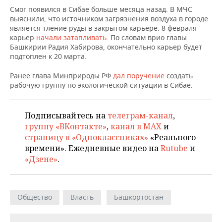
НЕФТЕХИМИЯ
Смог появился в Сибае больше месяца назад. В МЧС
РОЗНИЧНАЯ ТОРГОВЛЯ
НОВОСТИ ТЕХНОЛОГИЙ
МЕРОПРИЯТИЯ
выяснили, что источником загрязнения воздуха в городе
НЕФТЬ
является тление руды в закрытом карьере. 8 февраля
карьер
начали затапливать
. По словам врио главы
ТРАНСПОРТ
IT
НОВОСТИ МЕРОПРИЯТИЙ
СПОРТ
Башкирии Радия Хабирова, окончательно карьер будет
ОПК
подтоплен к 20 марта.
УСЛУГИ
МЕДИА
ВЫЕЗДНАЯ РЕДАКЦИЯ
НОВОСТИ СПОРТА
ОБЩЕСТВО
ЭНЕРГЕТИКА
Ранее глава Минприроды РФ
дал поручение
создать
рабочую группу по экологической ситуации в Сибае.
ТЕЛЕКОММУНИКАЦИИ
БИЗНЕС-БРАНЧИ
ФУТБОЛ
НОВОСТИ ОБЩЕСТВА
ФОТОГАЛЕРЕЯ
ONLINE-КОНФЕРЕНЦИИ
ХОККЕЙ
ВЛАСТЬ
СЮЖЕТЫ
Подписывайтесь на
телеграм-канал
,
группу «ВКонтакте»
,
канал в MAX
и
ОТКРЫТАЯ ЛЕКЦИЯ
БАСКЕТБОЛ
ИНФРАСТРУКТУРА
СПРАВОЧНИК
страницу в «Одноклассниках»
«Реального
времени». Ежедневные видео на
Rutube
и
ВОЛЕЙБОЛ
ИСТОРИЯ
СПИСОК ПЕРСОН
ПОЛНАЯ ВЕРСИЯ
«Дзене»
.
КИБЕРСПОРТ
КУЛЬТУРА
СПИСОК КОМПАНИЙ
Общество
Власть
Башкортостан
ФИГУРНОЕ КАТАНИЕ
МЕДИЦИНА