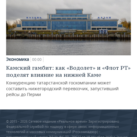
Экономика
00:00
Камский гамбит: как «Водолет» и «Флот РТ»
поделят влияние на нижней Каме
Конкуренцию татарстанской госкомпании может
составить нижегородский перевозчик, запустивший
рейсы до Перми
© 2015 - 2026 Сетевое издание «Реальное время» Зарегистрировано
Федеральной службой по надзору в сфере связи, информационных
технологий и массовых коммуникаций (Роскомнадзор) –
регистрационный номер ЭЛ № ФС 77 - 79627 от 18 декабря 2020 г. (ранее