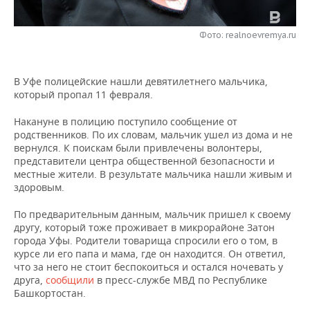
НЕФТЕХИМИЯ
РОЗНИЧНАЯ ТОРГОВЛЯ
НОВОСТИ ТЕХНОЛОГИЙ
МЕРОПРИЯТИЯ
НЕФТЬ
Фото: realnoevremya.ru
ТРАНСПОРТ
IT
НОВОСТИ МЕРОПРИЯТИЙ
СПОРТ
ОПК
В Уфе полицейские нашли девятилетнего мальчика,
УСЛУГИ
МЕДИА
ВЫЕЗДНАЯ РЕДАКЦИЯ
НОВОСТИ СПОРТА
ОБЩЕСТВО
который пропал 11 февраля.
ЭНЕРГЕТИКА
ТЕЛЕКОММУНИКАЦИИ
БИЗНЕС-БРАНЧИ
ФУТБОЛ
НОВОСТИ ОБЩЕСТВА
ФОТОГАЛЕРЕЯ
Накануне в полицию поступило сообщение от
родственников. По их словам, мальчик ушел из дома и не
вернулся. К поискам были привлечены волонтеры,
ONLINE-КОНФЕРЕНЦИИ
ХОККЕЙ
ВЛАСТЬ
СЮЖЕТЫ
представители центра общественной безопасности и
местные жители. В результате мальчика нашли живым и
ОТКРЫТАЯ ЛЕКЦИЯ
БАСКЕТБОЛ
ИНФРАСТРУКТУРА
СПРАВОЧНИК
здоровым.
По предварительным данным, мальчик пришел к своему
ВОЛЕЙБОЛ
ИСТОРИЯ
СПИСОК ПЕРСОН
ПОЛНАЯ ВЕРСИЯ
другу, который тоже проживает в микрорайоне Затон
города Уфы. Родители товарища спросили его о том, в
КИБЕРСПОРТ
КУЛЬТУРА
СПИСОК КОМПАНИЙ
курсе ли его папа и мама, где он находится. Он ответил,
что за него не стоит беспокоиться и остался ночевать у
ФИГУРНОЕ КАТАНИЕ
МЕДИЦИНА
друга,
сообщили
в пресс-службе МВД по Республике
Башкортостан.