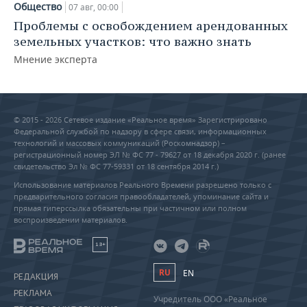
Общество
07 авг, 00:00
Проблемы с освобождением арендованных
земельных участков: что важно знать
Мнение эксперта
© 2015 - 2026 Сетевое издание «Реальное время» Зарегистрировано
Федеральной службой по надзору в сфере связи, информационных
технологий и массовых коммуникаций (Роскомнадзор) –
регистрационный номер ЭЛ № ФС 77 - 79627 от 18 декабря 2020 г. (ранее
свидетельство Эл № ФС 77-59331 от 18 сентября 2014 г.)
Использование материалов Реального Времени разрешено только с
предварительного согласия правообладателей, упоминание сайта и
прямая гиперссылка обязательны при частичном или полном
воспроизведении материалов.
18+
RU
EN
РЕДАКЦИЯ
РЕКЛАМА
Учредитель ООО «Реальное