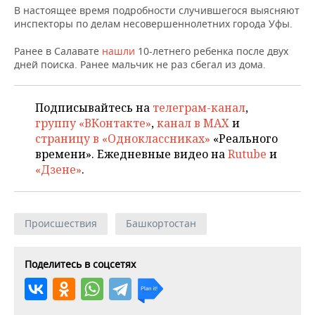
ВОДНЫЕ ВИДЫ СПОРТА
ОБРАЗОВАНИЕ
В настоящее время подробности случившегося выясняют
инспекторы по делам несовершеннолетних города Уфы.
ХОККЕЙ С МЯЧОМ
ПРОИСШЕСТВИЯ
Ранее в Салавате
нашли
10-летнего ребенка после двух
дней поиска. Ранее мальчик не раз сбегал из дома.
Подписывайтесь на
телеграм-канал
,
группу «ВКонтакте»
,
канал в MAX
и
страницу в «Одноклассниках»
«Реального
времени». Ежедневные видео на
Rutube
и
«Дзене»
.
Происшествия
Башкортостан
Поделитесь в соцсетях