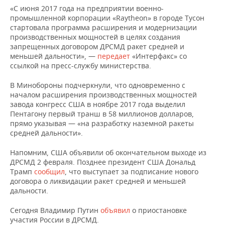
НЕФТЕХИМИЯ
«С июня 2017 года на предприятии военно-
промышленной корпорации «Raytheon» в городе Тусон
РОЗНИЧНАЯ ТОРГОВЛЯ
НОВОСТИ ТЕХНОЛОГИЙ
МЕРОПРИЯТИЯ
НЕФТЬ
стартовала программа расширения и модернизации
производственных мощностей в целях создания
ТРАНСПОРТ
IT
НОВОСТИ МЕРОПРИЯТИЙ
СПОРТ
запрещенных договором ДРСМД ракет средней и
ОПК
меньшей дальности», —
передает
«Интерфакс» со
УСЛУГИ
МЕДИА
ВЫЕЗДНАЯ РЕДАКЦИЯ
НОВОСТИ СПОРТА
ОБЩЕСТВО
ссылкой на пресс-службу министерства.
ЭНЕРГЕТИКА
В Минобороны подчеркнули, что одновременно с
ТЕЛЕКОММУНИКАЦИИ
БИЗНЕС-БРАНЧИ
ФУТБОЛ
НОВОСТИ ОБЩЕСТВА
ФОТОГАЛЕРЕЯ
началом расширения производственных мощностей
завода конгресс США в ноябре 2017 года выделил
ONLINE-КОНФЕРЕНЦИИ
ХОККЕЙ
ВЛАСТЬ
СЮЖЕТЫ
Пентагону первый транш в 58 миллионов долларов,
прямо указывая — «на разработку наземной ракеты
средней дальности».
ОТКРЫТАЯ ЛЕКЦИЯ
БАСКЕТБОЛ
ИНФРАСТРУКТУРА
СПРАВОЧНИК
Напомним, США объявили об окончательном выходе из
ВОЛЕЙБОЛ
ИСТОРИЯ
СПИСОК ПЕРСОН
ПОЛНАЯ ВЕРСИЯ
ДРСМД 2 февраля. Позднее президент США Дональд
Трамп
сообщил
, что выступает за подписание нового
КИБЕРСПОРТ
КУЛЬТУРА
СПИСОК КОМПАНИЙ
договора о ликвидации ракет средней и меньшей
дальности.
ФИГУРНОЕ КАТАНИЕ
МЕДИЦИНА
Сегодня Владимир Путин
объявил
о приостановке
участия России в ДРСМД.