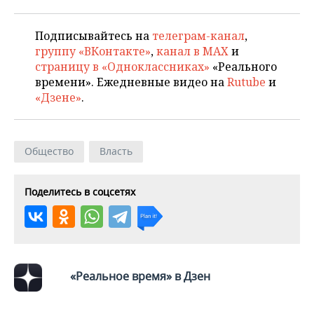
ВОДНЫЕ ВИДЫ СПОРТА
ОБРАЗОВАНИЕ
ХОККЕЙ С МЯЧОМ
ПРОИСШЕСТВИЯ
Подписывайтесь на
телеграм-канал
,
группу «ВКонтакте»
,
канал в MAX
и
страницу в «Одноклассниках»
«Реального
времени». Ежедневные видео на
Rutube
и
«Дзене»
.
Общество
Власть
Поделитесь в соцсетях
«Реальное время» в Дзен