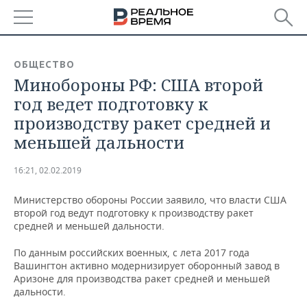
РЕГИОНЫ
ОБЩЕСТВО
Минобороны РФ: США второй
БАШКОРТОСТАН
НОВОСТИ
год ведет подготовку к
ТАТАРСТАН
АНАЛИТИКА
производству ракет средней и
меньшей дальности
УДМУРТИЯ
НОВОСТИ АНАЛИТИКИ
ЭКОНОМИКА
16:21, 02.02.2019
ДЕКЛАРАЦИИ О ДОХОДАХ
НОВОСТИ ЭКОНОМИКИ
ПРОМЫШЛЕННОСТЬ
Министерство обороны России заявило, что власти США
КОРОЛИ ГОСЗАКАЗА ПФО
ФИНАНСЫ
НОВОСТИ
НЕДВИЖИМОСТЬ
второй год ведут подготовку к производству ракет
ПРОМЫШЛЕННОСТИ
средней и меньшей дальности.
ВУЗЫ ТАТАРСТАНА
БАНКИ
НОВОСТИ НЕДВИЖИМОСТИ
АВТО
АГРОПРОМ
По данным российских военных, с лета 2017 года
Вашингтон активно модернизирует оборонный завод в
КОМУ ПРИНАДЛЕЖАТ
БЮДЖЕТ
НОВОСТИ АВТО
БИЗНЕС
Аризоне для производства ракет средней и меньшей
ТОРГОВЫЕ ЦЕНТРЫ
МАШИНОСТРОЕНИЕ
ТАТАРСТАНА
дальности.
ИНВЕСТИЦИИ
НОВОСТИ БИЗНЕСА
ТЕХНОЛОГИИ