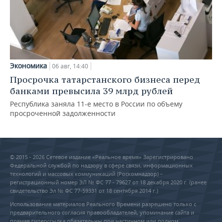
Экономика
06 авг, 14:40
Просрочка татарстанского бизнеса перед
банками превысила 39 млрд рублей
Республика заняла 11-е место в России по объему
просроченной задолженности
© 2015 - 2026 Сетевое издание «Реальное время» Зарегистрировано
Федеральной службой по надзору в сфере связи, информационных
технологий и массовых коммуникаций (Роскомнадзор) –
регистрационный номер ЭЛ № ФС 77 - 79627 от 18 декабря 2020 г. (ранее
свидетельство Эл № ФС 77-59331 от 18 сентября 2014 г.)
Использование материалов Реального Времени разрешено только с
предварительного согласия правообладателей, упоминание сайта и
прямая гиперссылка обязательны при частичном или полном