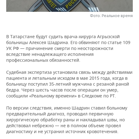
НЕФТЕХИМИЯ
РОЗНИЧНАЯ ТОРГОВЛЯ
НОВОСТИ ТЕХНОЛОГИЙ
МЕРОПРИЯТИЯ
НЕФТЬ
Фото: Реальное время
ТРАНСПОРТ
IT
НОВОСТИ МЕРОПРИЯТИЙ
СПОРТ
ОПК
В Татарстане будут судить врача-хирурга Агрызской
УСЛУГИ
МЕДИА
ВЫЕЗДНАЯ РЕДАКЦИЯ
НОВОСТИ СПОРТА
ОБЩЕСТВО
больницы Алексея Шадрина. Его обвиняют по статье 109
ЭНЕРГЕТИКА
УК РФ — причинение смерти по неосторожности
ТЕЛЕКОММУНИКАЦИИ
БИЗНЕС-БРАНЧИ
ФУТБОЛ
НОВОСТИ ОБЩЕСТВА
вследствие ненадлежащего исполнения
ФОТОГАЛЕРЕЯ
профессиональных обязанностей.
ONLINE-КОНФЕРЕНЦИИ
ХОККЕЙ
ВЛАСТЬ
СЮЖЕТЫ
Судебная экспертиза установила связь между действиями
пациента и летальным исходом в мае 2015 года, когда в
ОТКРЫТАЯ ЛЕКЦИЯ
БАСКЕТБОЛ
ИНФРАСТРУКТУРА
СПРАВОЧНИК
больницу поступил 35-летний мужчина с резаной раной
бедра. Через шесть часов после операции он умер,
сообщили «Реальному времени» в Следкоме по РТ.
ВОЛЕЙБОЛ
ИСТОРИЯ
СПИСОК ПЕРСОН
ПОЛНАЯ ВЕРСИЯ
По версии следствия, именно Шадрин ставил больному
КИБЕРСПОРТ
КУЛЬТУРА
СПИСОК КОМПАНИЙ
предварительный диагноз, проводил первичную
хирургическую обработку раны и накладывал швы, но
ФИГУРНОЕ КАТАНИЕ
МЕДИЦИНА
действовал небрежно — не в полном объеме провел
диагностику и не устранил источник кровотечения.