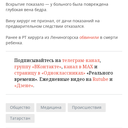
ВОДНЫЕ ВИДЫ СПОРТА
ОБРАЗОВАНИЕ
Вскрытие показало — у больного была повреждена
глубокая вена бедра.
ХОККЕЙ С МЯЧОМ
ПРОИСШЕСТВИЯ
Вину хирург не признал, от дачи показаний на
предварительном следствии отказался.
Ранее в РТ хирурга из Лениногорска
обвинили
в смерти
ребенка.
Подписывайтесь на
телеграм-канал
,
группу «ВКонтакте»
,
канал в MAX
и
страницу в «Одноклассниках»
«Реального
времени». Ежедневные видео на
Rutube
и
«Дзене»
.
Общество
Медицина
Происшествия
Татарстан