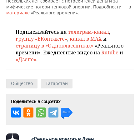
ВОДНЫЕ ВИДЫ СПОРТА
ОБРАЗОВАНИЕ
нескольких лет собирает с потребителей деньги за
мифические потери тепловой энергии. Подробности — в
материале
«Реального времени».
ХОККЕЙ С МЯЧОМ
ПРОИСШЕСТВИЯ
Подписывайтесь на
телеграм-канал
,
группу «ВКонтакте»
,
канал в MAX
и
страницу в «Одноклассниках»
«Реального
времени». Ежедневные видео на
Rutube
и
«Дзене»
.
Общество
Татарстан
Поделитесь в соцсетях
«Реальное время» в Дзен