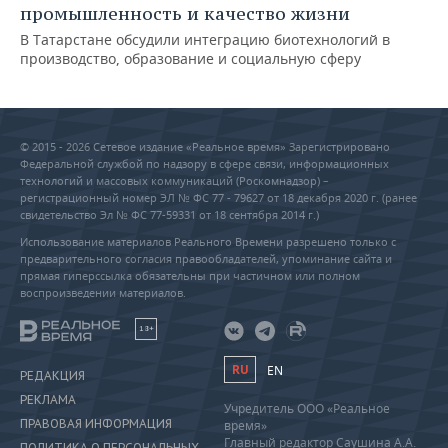
промышленность и качество жизни
В Татарстане обсудили интеграцию биотехнологий в
производство, образование и социальную сферу
© 2015 - 2026 Сетевое издание «Реальное время» Зарегистрировано
Федеральной службой по надзору в сфере связи, информационных
технологий и массовых коммуникаций (Роскомнадзор) –
регистрационный номер ЭЛ № ФС 77 - 79627 от 18 декабря 2020 г. (ранее
свидетельство Эл № ФС 77-59331 от 18 сентября 2014 г.)
Использование материалов Реального Времени разрешено только с
предварительного согласия правообладателей, упоминание сайта и
прямая гиперссылка обязательны при частичном или полном
воспроизведении материалов.
18+
RU
EN
РЕДАКЦИЯ
РЕКЛАМА
Учредитель ООО «Реальное
ПРАВОВАЯ ИНФОРМАЦИЯ
время»
Главный редактор Саушина А.А.
ПОЛИТИКА О ПЕРСОНАЛЬНЫХ