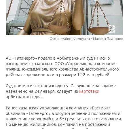
НЕФТЕХИМИЯ
РОЗНИЧНАЯ ТОРГОВЛЯ
НОВОСТИ ТЕХНОЛОГИЙ
МЕРОПРИЯТИЯ
НЕФТЬ
ТРАНСПОРТ
IT
НОВОСТИ МЕРОПРИЯТИЙ
СПОРТ
ОПК
УСЛУГИ
МЕДИА
ВЫЕЗДНАЯ РЕДАКЦИЯ
НОВОСТИ СПОРТА
ОБЩЕСТВО
Фото: realnoevremya.ru / Максим Платонов
ЭНЕРГЕТИКА
ТЕЛЕКОММУНИКАЦИИ
БИЗНЕС-БРАНЧИ
ФУТБОЛ
НОВОСТИ ОБЩЕСТВА
ФОТОГАЛЕРЕЯ
АО «Татэнерго» подало в Арбитражный суд РТ иск о
ONLINE-КОНФЕРЕНЦИИ
ХОККЕЙ
ВЛАСТЬ
взыскании с казанского ООО «Управляющая компания
СЮЖЕТЫ
Жилищно-коммунального хозяйства Авиастроительного
района» задолженности в размере 12,2 млн рублей.
ОТКРЫТАЯ ЛЕКЦИЯ
БАСКЕТБОЛ
ИНФРАСТРУКТУРА
СПРАВОЧНИК
Суд принял иск к производству. Следующее заседание
ВОЛЕЙБОЛ
ИСТОРИЯ
СПИСОК ПЕРСОН
ПОЛНАЯ ВЕРСИЯ
назначено на 24 января, следует из
картотеки
арбитражных дел.
КИБЕРСПОРТ
КУЛЬТУРА
СПИСОК КОМПАНИЙ
Ранее казанская управляющая компания «Бастион»
обвинила «Татэнерго» в злоупотреблении положением и
ФИГУРНОЕ КАТАНИЕ
МЕДИЦИНА
получении сверхприбыли без реальных на то оснований.
По мнению жилищников, компания на протяжении