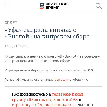
РЕГИОНЫ
СПОРТ
«Уфа» сыграла вничью с
БАШКОРТОСТАН
НОВОСТИ
«Вислой» на кипрском сборе
ТАТАРСТАН
АНАЛИТИКА
17:06, 23.01.2019
УДМУРТИЯ
НОВОСТИ АНАЛИТИКИ
ЭКОНОМИКА
«Уфа» сыграла вничью с польской «Вислой» в последнем
контрольном матче на кипрском сборе.
ДЕКЛАРАЦИИ О ДОХОДАХ
НОВОСТИ ЭКОНОМИКИ
ПРОМЫШЛЕННОСТЬ
Игра прошла в Ларнаке и закончилась со счетом 0:0.
КОРОЛИ ГОСЗАКАЗА ПФО
ФИНАНСЫ
НОВОСТИ
НЕДВИЖИМОСТЬ
ПРОМЫШЛЕННОСТИ
Ранее уфимцы также вничью
сыграли
с «Левски».
ВУЗЫ ТАТАРСТАНА
БАНКИ
НОВОСТИ НЕДВИЖИМОСТИ
АВТО
АГРОПРОМ
КОМУ ПРИНАДЛЕЖАТ
БЮДЖЕТ
НОВОСТИ АВТО
Подписывайтесь на
телеграм-канал
,
БИЗНЕС
ТОРГОВЫЕ ЦЕНТРЫ
МАШИНОСТРОЕНИЕ
группу «ВКонтакте»
,
канал в MAX
и
ТАТАРСТАНА
страницу в «Одноклассниках»
«Реального
ИНВЕСТИЦИИ
НОВОСТИ БИЗНЕСА
ТЕХНОЛОГИИ