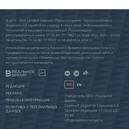
© 2015 - 2026 Сетевое издание «Реальное время» Зарегистрировано
Федеральной службой по надзору в сфере связи, информационных
технологий и массовых коммуникаций (Роскомнадзор) –
регистрационный номер ЭЛ № ФС 77 - 79627 от 18 декабря 2020 г. (ранее
свидетельство Эл № ФС 77-59331 от 18 сентября 2014 г.)
Использование материалов Реального Времени разрешено только с
предварительного согласия правообладателей, упоминание сайта и
прямая гиперссылка обязательны при частичном или полном
воспроизведении материалов.
18+
RU
EN
РЕДАКЦИЯ
РЕКЛАМА
Учредитель ООО «Реальное
ПРАВОВАЯ ИНФОРМАЦИЯ
время»
Главный редактор Саушина А.А.
ПОЛИТИКА О ПЕРСОНАЛЬНЫХ
Телефон редакции: +7 (843) 222-
ДАННЫХ
90-80
info@realnoevremya.ru