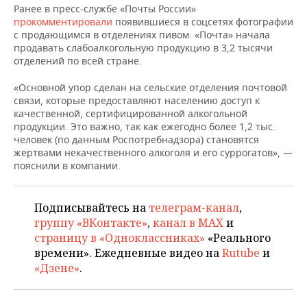
ВОДНЫЕ ВИДЫ СПОРТА
ОБРАЗОВАНИЕ
Ранее в пресс-службе «Почты России»
прокомментировали
появившиеся в соцсетях фотографии
ХОККЕЙ С МЯЧОМ
ПРОИСШЕСТВИЯ
с продающимся в отделениях пивом. «Почта» начала
продавать слабоалкогольную продукцию в 3,2 тысячи
отделений по всей стране.
«Основной упор сделан на сельские отделения почтовой
связи, которые предоставляют населению доступ к
качественной, сертифицированной алкогольной
продукции. Это важно, так как ежегодно более 1,2 тыс.
человек (по данным Роспотребнадзора) становятся
жертвами некачественного алкоголя и его суррогатов», —
пояснили в компании.
Подписывайтесь на
телеграм-канал
,
группу «ВКонтакте»
,
канал в MAX
и
страницу в «Одноклассниках»
«Реального
времени». Ежедневные видео на
Rutube
и
«Дзене»
.