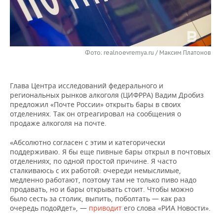
НЕФТЕХИМИЯ
РОЗНИЧНАЯ ТОРГОВЛЯ
НОВОСТИ ТЕХНОЛОГИЙ
МЕРОПРИЯТИЯ
НЕФТЬ
ТРАНСПОРТ
IT
НОВОСТИ МЕРОПРИЯТИЙ
СПОРТ
ОПК
Фото: realnoevremya.ru / Максим Платонов
УСЛУГИ
МЕДИА
ВЫЕЗДНАЯ РЕДАКЦИЯ
НОВОСТИ СПОРТА
ОБЩЕСТВО
ЭНЕРГЕТИКА
Глава Центра исследований федерального и
ТЕЛЕКОММУНИКАЦИИ
БИЗНЕС-БРАНЧИ
ФУТБОЛ
НОВОСТИ ОБЩЕСТВА
ФОТОГАЛЕРЕЯ
региональных рынков алкоголя (ЦИФРРА) Вадим Дробиз
предложил «Почте России» открыть бары в своих
ONLINE-КОНФЕРЕНЦИИ
ХОККЕЙ
ВЛАСТЬ
СЮЖЕТЫ
отделениях. Так он отреагировал на сообщения о
продаже алкоголя на почте.
ОТКРЫТАЯ ЛЕКЦИЯ
БАСКЕТБОЛ
ИНФРАСТРУКТУРА
СПРАВОЧНИК
«Абсолютно согласен с этим и категорически
поддерживаю. Я бы еще пивные бары открыл в почтовых
ВОЛЕЙБОЛ
ИСТОРИЯ
СПИСОК ПЕРСОН
ПОЛНАЯ ВЕРСИЯ
отделениях, по одной простой причине. Я часто
сталкиваюсь с их работой: очереди немыслимые,
КИБЕРСПОРТ
КУЛЬТУРА
СПИСОК КОМПАНИЙ
медленно работают, поэтому там не только пиво надо
продавать, но и бары открывать стоит. Чтобы можно
было сесть за столик, выпить, поболтать — как раз
ФИГУРНОЕ КАТАНИЕ
МЕДИЦИНА
очередь подойдет», —
приводит
его слова «РИА Новости».