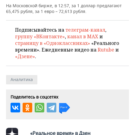
НЕФТЕХИМИЯ
На Московской бирже, в 12:57, за 1 доллар предлагают
РОЗНИЧНАЯ ТОРГОВЛЯ
НОВОСТИ ТЕХНОЛОГИЙ
МЕРОПРИЯТИЯ
65,475 рубля, за 1 евро – 72,613 рубля.
НЕФТЬ
ТРАНСПОРТ
IT
НОВОСТИ МЕРОПРИЯТИЙ
СПОРТ
ОПК
Подписывайтесь на
телеграм-канал
,
группу «ВКонтакте»
,
канал в MAX
и
УСЛУГИ
МЕДИА
ВЫЕЗДНАЯ РЕДАКЦИЯ
НОВОСТИ СПОРТА
ОБЩЕСТВО
страницу в «Одноклассниках»
«Реального
ЭНЕРГЕТИКА
времени». Ежедневные видео на
Rutube
и
ТЕЛЕКОММУНИКАЦИИ
БИЗНЕС-БРАНЧИ
ФУТБОЛ
НОВОСТИ ОБЩЕСТВА
ФОТОГАЛЕРЕЯ
«Дзене»
.
ONLINE-КОНФЕРЕНЦИИ
ХОККЕЙ
ВЛАСТЬ
СЮЖЕТЫ
Аналитика
ОТКРЫТАЯ ЛЕКЦИЯ
БАСКЕТБОЛ
ИНФРАСТРУКТУРА
СПРАВОЧНИК
ВОЛЕЙБОЛ
ИСТОРИЯ
СПИСОК ПЕРСОН
ПОЛНАЯ ВЕРСИЯ
Поделитесь в соцсетях
КИБЕРСПОРТ
КУЛЬТУРА
СПИСОК КОМПАНИЙ
ФИГУРНОЕ КАТАНИЕ
МЕДИЦИНА
«Реальное время» в Дзен