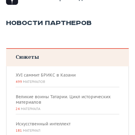
ВОДНЫЕ ВИДЫ СПОРТА
ОБРАЗОВАНИЕ
ХОККЕЙ С МЯЧОМ
ПРОИСШЕСТВИЯ
НОВОСТИ ПАРТНЕРОВ
Сюжеты
XVI саммит БРИКС в Казани
499
МАТЕРИАЛОВ
Великие воины Татарии. Цикл исторических
материалов
24
МАТЕРИАЛА
Искусственный интеллект
181
МАТЕРИАЛ