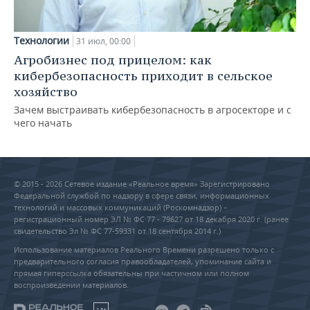
Технологии
31 июл, 00:00
Агробизнес под прицелом: как
кибербезопасность приходит в сельское
хозяйство
Зачем выстраивать кибербезопасность в агросекторе и с
чего начать
© 2015 - 2026 Сетевое издание «Реальное время» Зарегистрировано
Федеральной службой по надзору в сфере связи, информационных
технологий и массовых коммуникаций (Роскомнадзор) –
регистрационный номер ЭЛ № ФС 77 - 79627 от 18 декабря 2020 г. (ранее
свидетельство Эл № ФС 77-59331 от 18 сентября 2014 г.)
Использование материалов Реального Времени разрешено только с
предварительного согласия правообладателей, упоминание сайта и
прямая гиперссылка обязательны при частичном или полном
воспроизведении материалов.
18+