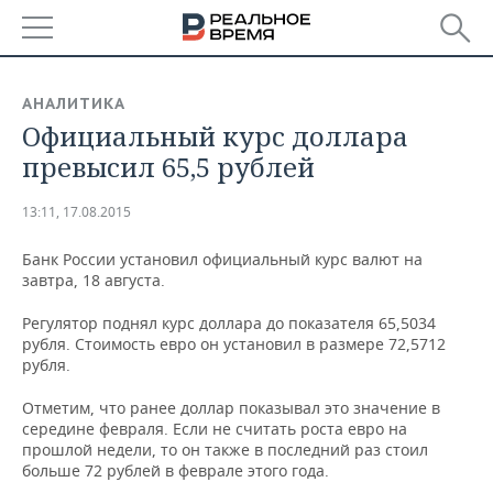
РЕГИОНЫ
АНАЛИТИКА
​Официальный курс доллара
БАШКОРТОСТАН
НОВОСТИ
превысил 65,5 рублей
ТАТАРСТАН
АНАЛИТИКА
13:11, 17.08.2015
УДМУРТИЯ
НОВОСТИ АНАЛИТИКИ
ЭКОНОМИКА
Банк России установил официальный курс валют на
завтра, 18 августа.
ДЕКЛАРАЦИИ О ДОХОДАХ
НОВОСТИ ЭКОНОМИКИ
ПРОМЫШЛЕННОСТЬ
Регулятор поднял курс доллара до показателя 65,5034
КОРОЛИ ГОСЗАКАЗА ПФО
ФИНАНСЫ
НОВОСТИ
НЕДВИЖИМОСТЬ
рубля. Стоимость евро он установил в размере 72,5712
ПРОМЫШЛЕННОСТИ
рубля.
ВУЗЫ ТАТАРСТАНА
БАНКИ
НОВОСТИ НЕДВИЖИМОСТИ
АВТО
АГРОПРОМ
Отметим, что ранее доллар показывал это значение в
середине февраля. Если не считать роста евро на
КОМУ ПРИНАДЛЕЖАТ
БЮДЖЕТ
НОВОСТИ АВТО
БИЗНЕС
ТОРГОВЫЕ ЦЕНТРЫ
МАШИНОСТРОЕНИЕ
прошлой недели, то он также в последний раз стоил
ТАТАРСТАНА
больше 72 рублей в феврале этого года.
ИНВЕСТИЦИИ
НОВОСТИ БИЗНЕСА
ТЕХНОЛОГИИ