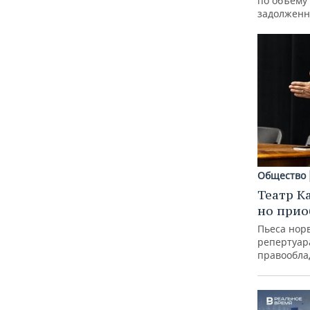
по объему
задолженн
Общество
Театр К
но прио
Пьеса норв
репертуар
правообла