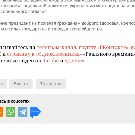
твовании социальной политики, укреплении межнациональног
сионального согласия.
ние президент РТ пожелал гражданам доброго здоровья, крепос
и в силах государства и гражданского общества.
исывайтесь на
телеграм-канал
,
группу «ВКонтакте»
,
к
X
и
страницу в «Одноклассниках»
«Реального времени»
невные видео на
Rutube
и
«Дзене»
.
во
Власть
Татарстан
сь в соцсетях