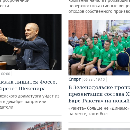
 просроченной
компания начала производит
ости
поверхностно-активные веще
отходов собственного произв
00:00
Спорт
06 авг, 19:10
амала лишится Фоссе,
В Зеленодольске прош
бретет Шекспира
презентация состава Х
ежского драматурга уйдет из
Барс-Ракета» на новый
а в декабре: запретили
датели
«Ракета» больше не «Динамо»,
на месте, как и был