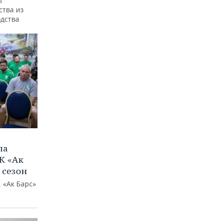
ь
ства из
одства
ла
К «Ак
 сезон
 «Ак Барс»