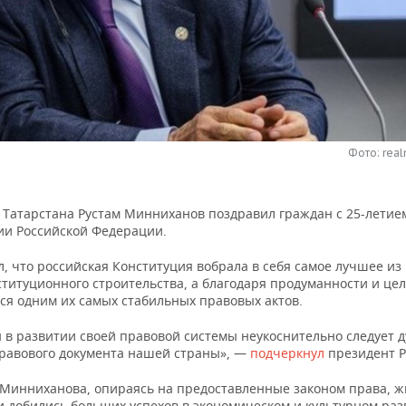
Фото: real
 Татарстана Рустам Минниханов поздравил граждан с 25-летие
ии Российской Федерации.
, что российская Конституция вобрала в себя самое лучшее из
ституционного строительства, а благодаря продуманности и це
ся одним их самых стабильных правовых актов.
 в развитии своей правовой системы неукоснительно следует д
правового документа нашей страны», —
подчеркнул
президент Р
 Минниханова, опираясь на предоставленные законом права, ж
и добились больших успехов в экономическом и культурном раз