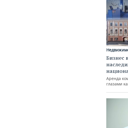
Недвижим
Бизнес 
наследи
национ
Аренда ко
глазами к