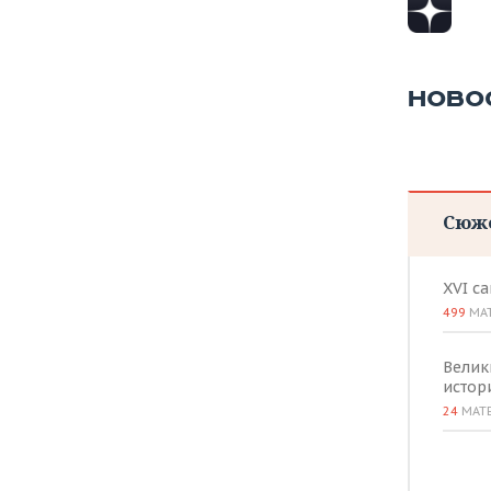
НОВО
Сюж
XVI с
499
МА
Велик
истор
24
МАТ