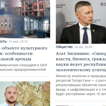
ость
31 июл, 18:10
Общество
03 авг, 00:00
в объекте культурного
я: особенности
Азат Зиганшин: «Сине
альной аренды
власти, бизнеса, гражд
науки ведет республик
ммерческих площадей в ОКН
экологическому успех
азанских предпринимателей
Министр экологии и природн
ресурсов Татарстана — о расч
рекультивации объектов нак
вреда, о цифровизации и о то
будет республика через 10 ле