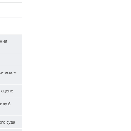
ания
ическом
 сцене
илу 6
го суда