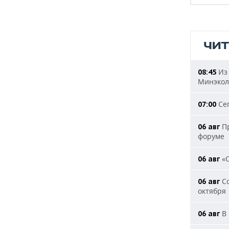
ЧИ
Из 
08:45
Минэкол
Сег
07:00
Пр
06 авг
форуме
«О
06 авг
Со
06 авг
октября
В 
06 авг