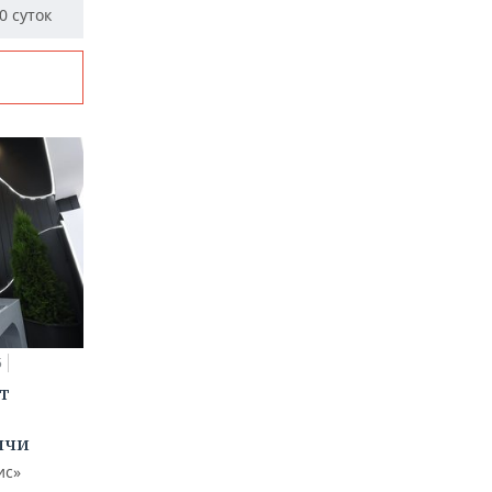
0 суток
5
т
ычи
ис»