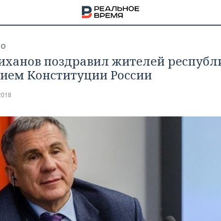
ВО
ханов поздравил жителей республ
тием Конституции России
2018
НА