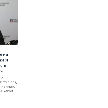
ргия
ан и
у к
у»
ых
истке рек,
опленного
м, какой
т