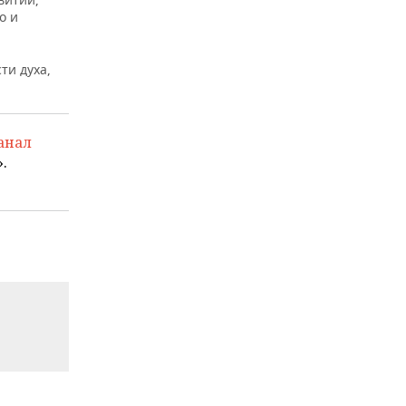
о и
ти духа,
анал
.