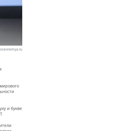
noevremya.ru
м
 мирового
льности
уху и букве
Т.
ители
витии,