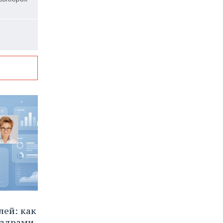
ей: как
кадрами