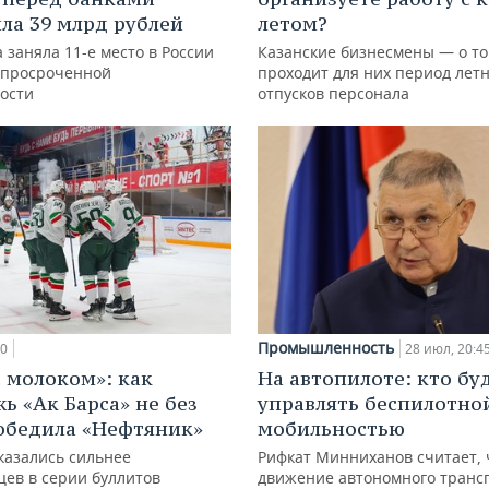
ла 39 млрд рублей
летом?
 заняла 11-е место в России
Казанские бизнесмены — о то
 просроченной
проходит для них период лет
ости
отпусков персонала
Промышленность
00
28 июл, 20:4
с молоком»: как
На автопилоте: кто бу
ь «Ак Барса» не без
управлять беспилотно
обедила «Нефтяник»
мобильностью
казались сильнее
Рифкат Минниханов считает, 
цев в серии буллитов
движение автономного транс