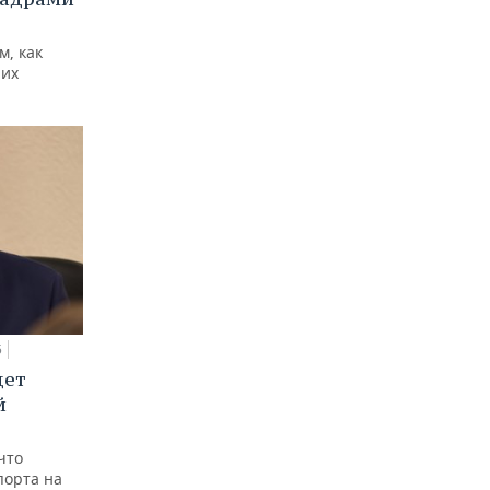
м, как
них
5
дет
й
что
порта на