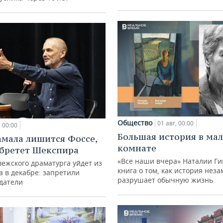
Общество
01 авг, 00:00
00:00
Большая история в ма
амала лишится Фоссе,
комнате
бретет Шекспира
«Все наши вчера» Наталии Ги
ежского драматурга уйдет из
книга о том, как история нез
а в декабре: запретили
разрушает обычную жизнь
датели