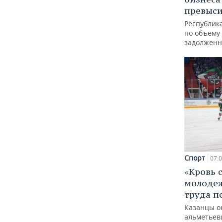
превыси
Республика
по объему
задолженн
Спорт
07:
«Кровь 
молодеж
труда п
Казанцы о
альметьев