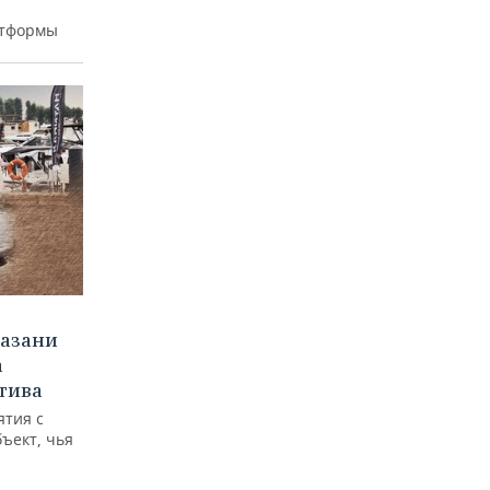
атформы
Казани
а
тива
ятия с
бъект, чья