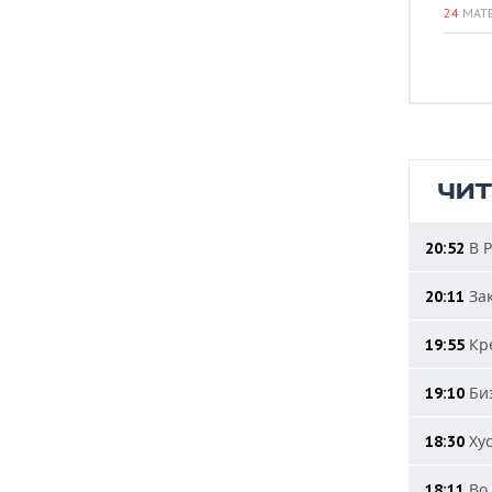
24
МАТ
ЧИ
В Р
20:52
Зак
20:11
Кре
19:55
Биз
19:10
Хус
18:30
Во 
18:11