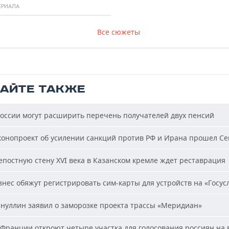
ЕРИАЛА
Все сюжеты
ТАЙТЕ ТАКЖЕ
оссии могут расширить перечень получателей двух пенсий
онопроект об усилении санкций против РФ и Ирана прошел С
постную стену XVI века в Казанском кремле ждет реставрация
нес обяжут регистрировать сим-карты для устройств на «Госус
нуллин заявил о заморозке проекта трассы «Меридиан»
Франции откроют четыре участка для голосования россиян на