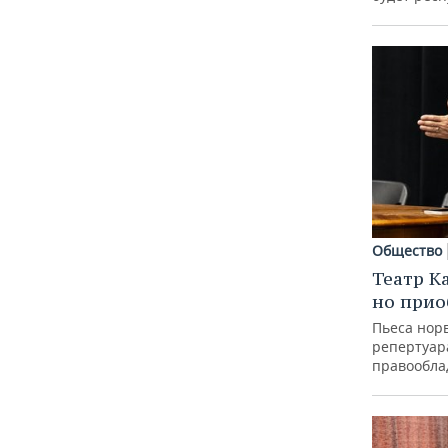
Общество
Театр К
но прио
Пьеса норв
репертуар
правообла