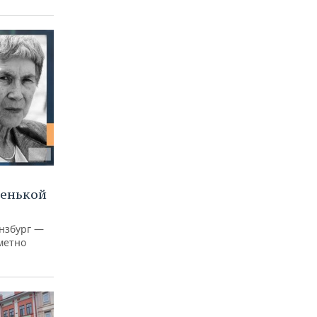
ленькой
нзбург —
аметно