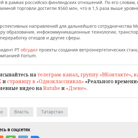
 в рамках российско-финляндских отношений. По его словам, в
имной торговли достигли $560 млн, что в 1,5 раза выше уровн
ерспективных направлений для дальнейшего сотрудничества 
еру образования, инфокоммуникационные технологии, транспор
 переработку отходов и другие сферы.
зидент РТ
обсудил
проекты создания ветроэнергетических стан
омпанией Fortum.
исывайтесь на
телеграм-канал
,
группу «ВКонтакте»
,
к
X
и
страницу в «Одноклассниках»
«Реального времени»
невные видео на
Rutube
и
«Дзене»
.
во
Власть
Татарстан
сь в соцсетях