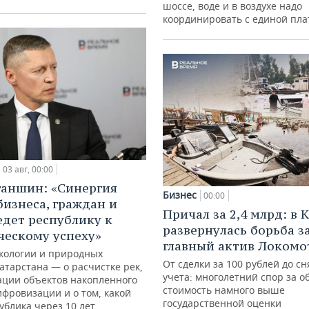
шоссе, воде и в воздухе надо
координировать с единой пл
03 авг, 00:00
ганшин: «Синергия
Бизнес
00:00
бизнеса, граждан и
Причал за 2,4 млрд: в 
едет республику к
развернулась борьба з
ческому успеху»
главный актив Локомо
кологии и природных
От сделки за 100 рублей до сн
атарстана — о расчистке рек,
учета: многолетний спор за о
ации объектов накопленного
стоимость намного выше
ифровизации и о том, какой
государственной оценки
ублика через 10 лет