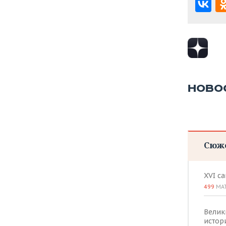
ВОДНЫЕ ВИДЫ СПОРТА
ОБРАЗОВАНИЕ
ХОККЕЙ С МЯЧОМ
ПРОИСШЕСТВИЯ
НОВО
Сюж
XVI с
499
МА
Велик
истор