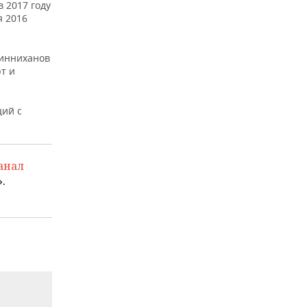
 2017 году
я 2016
Минниханов
т и
ций с
анал
.