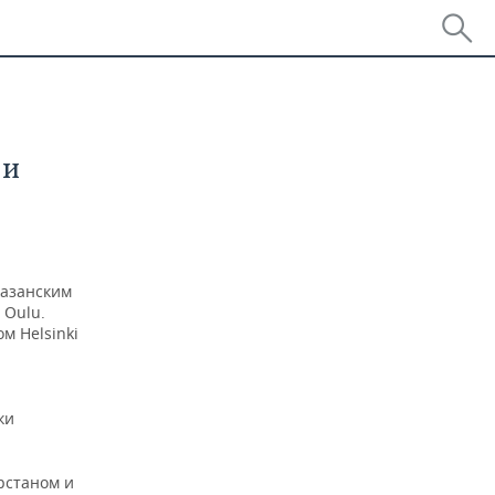
 и
казанским
 Oulu.
м Helsinki
ки
рстаном и