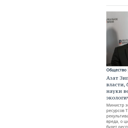
Общество
Азат Зи
власти, 
науки в
экологи
Министр э
ресурсов Т
рекультив
вреда, о ц
будет респ