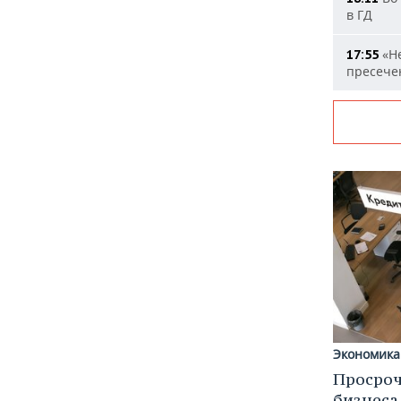
в ГД
«Не
17:55
пресечен
Экономика
Просроч
бизнеса