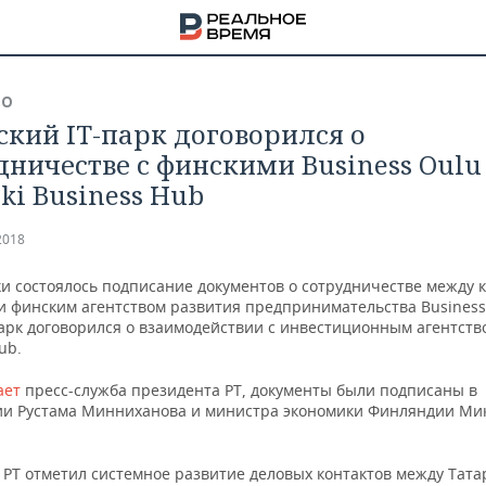
ВО
ский IT-парк договорился о
дничестве с финскими Business Oulu
ki Business Hub
2018
ки состоялось подписание документов о сотрудничестве между 
 и финским агентством развития предпринимательства Business
арк договорился о взаимодействии с инвестиционным агентство
ub.
ает
пресс-служба президента РТ, документы были подписаны в
ии Рустама Минниханова и министра экономики Финляндии Ми
НА
 РТ отметил системное развитие деловых контактов между Тата