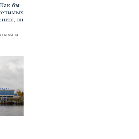
Как бы
аменимых
ению, он
р памяти