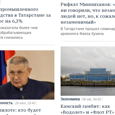
Рифкат Минниханов: «
 промышленного
ни говорили, что нез
дства в Татарстане за
людей нет, но, к сожал
ос на 6,2%
незаменимый»
показатели более чем
В Татарстане прошел семина
 обрабатывающих
археолога Фаяза Хузина
тв снизились
Экономика
06 авг, 00:00
нность
28 июл, 20:45
Камский гамбит: как
пилоте: кто будет
«Водолет» и «Флот РТ»