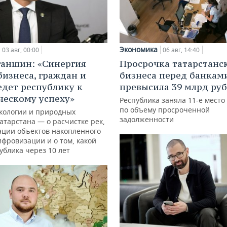
Экономика
03 авг, 00:00
06 авг, 14:40
ганшин: «Синергия
Просрочка татарстанс
бизнеса, граждан и
бизнеса перед банкам
едет республику к
превысила 39 млрд ру
ческому успеху»
Республика заняла 11-е место
по объему просроченной
кологии и природных
задолженности
атарстана — о расчистке рек,
ации объектов накопленного
ифровизации и о том, какой
ублика через 10 лет