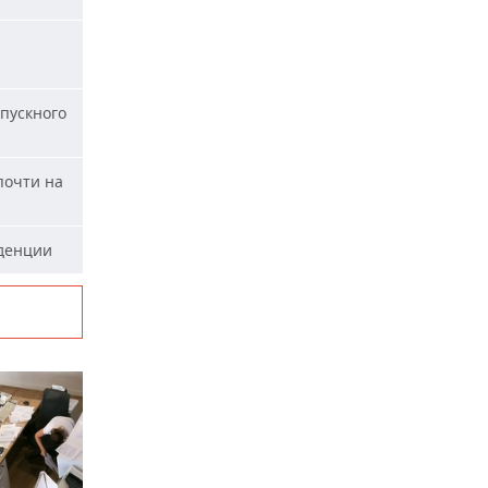
пускного
почти на
уденции