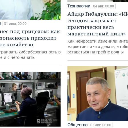
Технологии
04 авг, 00:00
Айдар Гибадуллин: «И
сегодня закрывает
и
31 июл, 00:00
практически весь
нес под прицелом: как
маркетинговый цикл»
зопасность приходит
Как нейросети изменили инте
кое хозяйство
маркетинг и что делать, чтоб
траивать кибербезопасность в
оставаться на гребне волны
е и с чего начать
Общество
03 авг, 00:00