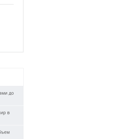
ами до
тир в
бъем