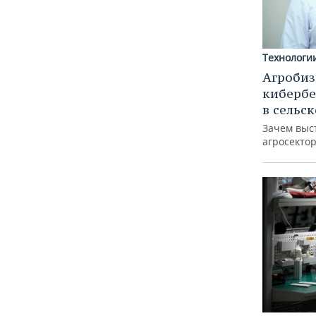
Технологи
Агробиз
кибербе
в сельс
Зачем выс
агросектор