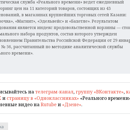
тическая служба «Реального времени» ведет ежедневный
оринг цен на 11 категорий товаров, состоящих из 43
нований, в магазинах крупнейших торговых сетей Казани:
рочка», «Магнит», «Эдельвейс» и «Бахетле». Результатом
дования является индекс продовольственной корзины — сто
ального набора продуктов, состав которого утвержден
новлением Правительства Российской Федерации от 29 янва
г. № 56, рассчитанный по методике аналитической службы
ьного времени».
исывайтесь на
телеграм-канал
,
группу «ВКонтакте»
,
к
X
и
страницу в «Одноклассниках»
«Реального времени»
невные видео на
Rutube
и
«Дзене»
.
ка