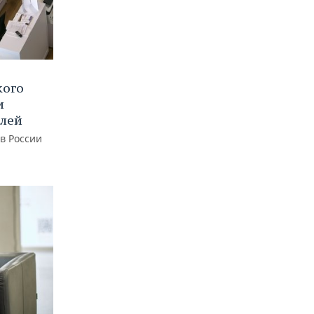
кого
и
блей
 в России