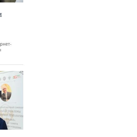
И
рнет-
ы