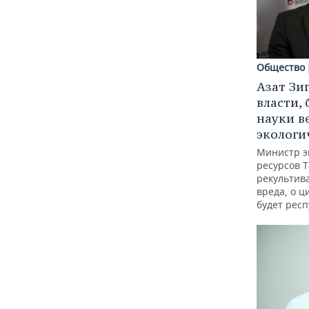
Общество
Азат Зи
власти, 
науки в
экологи
Министр э
ресурсов Т
рекультив
вреда, о ц
будет респ