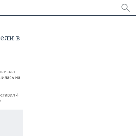
ели в
 начала
ьшилась на
оставил 4
%.