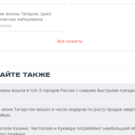
ие воины Татарии. Цикл
ических материалов
ЕРИАЛА
Все сюжеты
ТАЙТЕ ТАКЖЕ
зань вошла в топ-3 городов России с самыми быстрыми поездк
 июне Татарстан вошел в число лидеров по росту продаж квар
ойках
тели Казани, Чистополя и Кукмора потребляют наибольший о
ого трафика