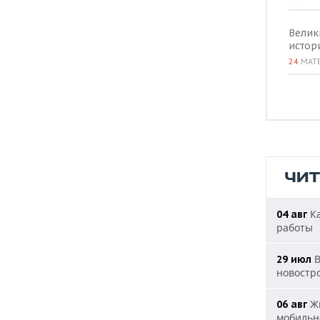
Велик
истор
24
МАТ
ЧИ
Ка
04 авг
работы
В
29 июл
новостр
Жи
06 авг
мобильн