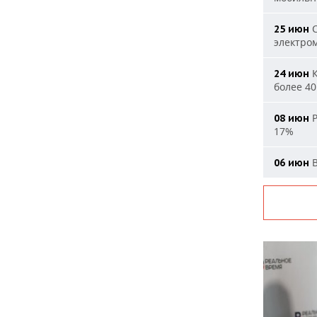
С
25 июн
электро
К
24 июн
более 40
Р
08 июн
17%
В
06 июн