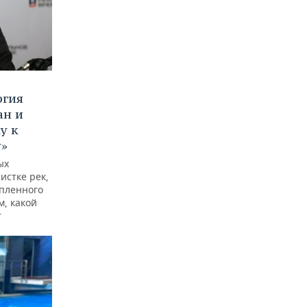
ргия
ан и
у к
у»
ых
истке рек,
опленного
м, какой
т