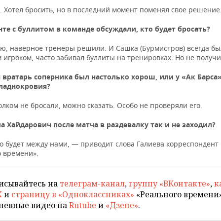
. Хотел бросить, но в последний момент поменял свое решение
те с буллитом в команде обсуждали, кто будет бросать?
аю, наверное тренеры решили. И Сашка (Бурмистров) всегда бы
игроком, часто забивал буллиты на тренировках. Но не получи
 вратарь соперника был настолько хорош, или у «Ак Барса»
хладнокровия?
лком не бросали, можно сказать. Особо не проверяли его.
а Хайдарович после матча в раздевалку так и не заходил?
то будет между нами, — приводит слова Галиева корреспондент
о времени».
исывайтесь на
телеграм-канал
,
группу «ВКонтакте»
,
к
X
и
страницу в «Одноклассниках»
«Реального времени»
невные видео на
Rutube
и
«Дзене»
.