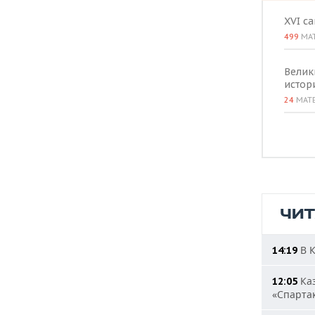
XVI с
499
МА
Велик
истор
24
МАТ
ЧИ
В К
14:19
Каз
12:05
«Спарта