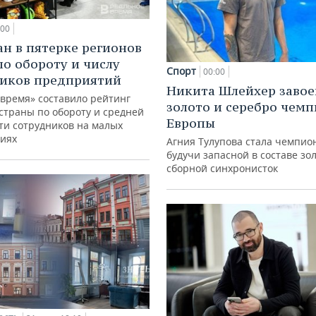
:00
ан в пятерке регионов
по обороту и числу
Спорт
00:00
иков предприятий
Никита Шлейхер завое
 время» составило рейтинг
золото и серебро чем
страны по обороту и средней
Европы
ти сотрудников на малых
иях
Агния Тулупова стала чемпио
будучи запасной в составе зо
сборной синхронисток