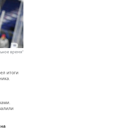
льное время"
вел итоги
ника.
нами.
валили
 на