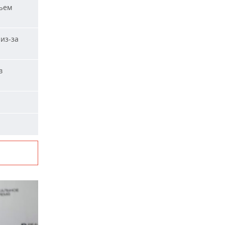
ъем
из-за
в