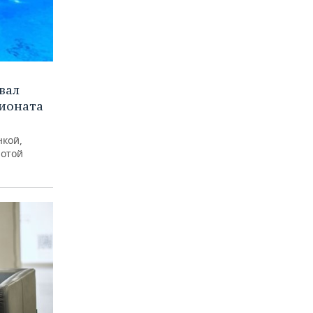
вал
пионата
нкой,
лотой