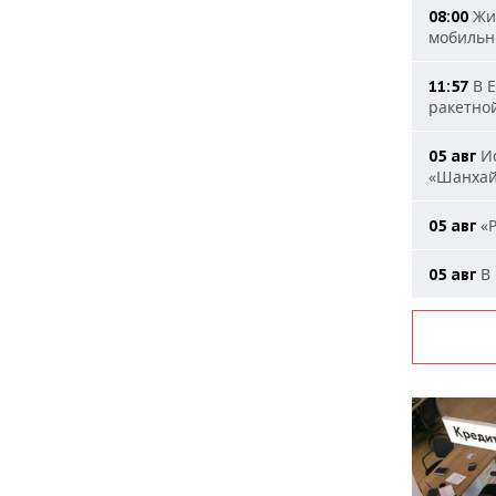
Жит
08:00
мобильн
В Е
11:57
ракетно
Ис
05 авг
«Шанха
«Р
05 авг
В 
05 авг