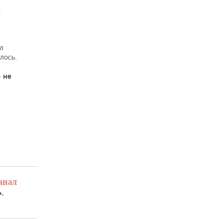
.
л
лось.
 не
анал
.