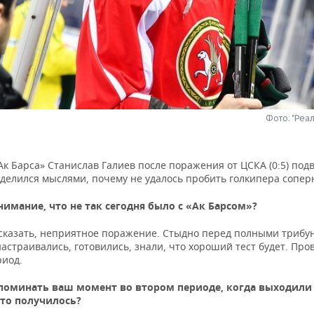
Фото: "Реа
к Барса» Станислав Галиев после поражения от ЦСКА (0:5) под
оделился мыслями, почему не удалось пробить голкипера сопер
нимание, что не так сегодня было с «Ак Барсом»?
сказать, неприятное поражение. Стыдно перед полными трибу
астраивались, готовились, знали, что хороший тест будет. Про
риод.
поминать ваш момент во втором периоде, когда выходили
что получилось?