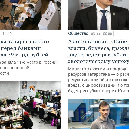
Общество
14:40
03 авг, 00:00
ка татарстанского
Азат Зиганшин: «Сине
 перед банками
власти, бизнеса, гражд
ла 39 млрд рублей
науки ведет республик
экологическому успех
 заняла 11-е место в России
 просроченной
Министр экологии и природн
ости
ресурсов Татарстана — о расч
рекультивации объектов нак
вреда, о цифровизации и о то
будет республика через 10 ле