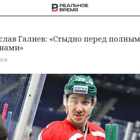
слав Галиев: «Стыдно перед полны
нами»
2018
НА