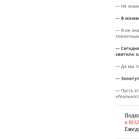
ВОДНЫЕ ВИДЫ СПОРТА
ОБРАЗОВАНИЕ
— Не знаю
ХОККЕЙ С МЯЧОМ
ПРОИСШЕСТВИЯ
— В момен
— Я не зн
техничным 
— Сегодня
хватило 
— Да мы то
— Зинэтул
— Пусть э
«Реальног
Подп
в MA
Ежед