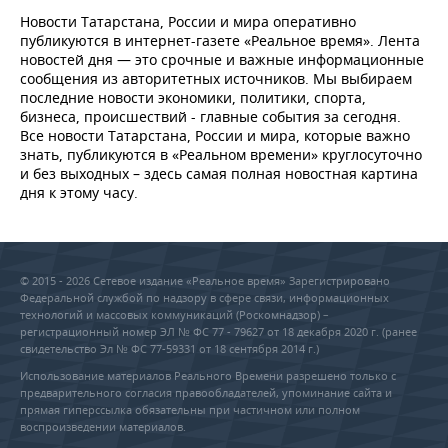
Новости Татарстана, России и мира оперативно
публикуются в интернет-газете «Реальное время». Лента
новостей дня — это срочные и важные информационные
сообщения из авторитетных источников. Мы выбираем
последние новости экономики, политики, спорта,
бизнеса, происшествий - главные события за сегодня.
Все новости Татарстана, России и мира, которые важно
знать, публикуются в «Реальном времени» круглосуточно
и без выходных – здесь самая полная новостная картина
дня к этому часу.
© 2015 - 2026 Сетевое издание «Реальное время» Зарегистрировано
Федеральной службой по надзору в сфере связи, информационных
технологий и массовых коммуникаций (Роскомнадзор) –
регистрационный номер ЭЛ № ФС 77 - 79627 от 18 декабря 2020 г. (ранее
свидетельство Эл № ФС 77-59331 от 18 сентября 2014 г.)
Использование материалов Реального Времени разрешено только с
предварительного согласия правообладателей, упоминание сайта и
прямая гиперссылка обязательны при частичном или полном
воспроизведении материалов.