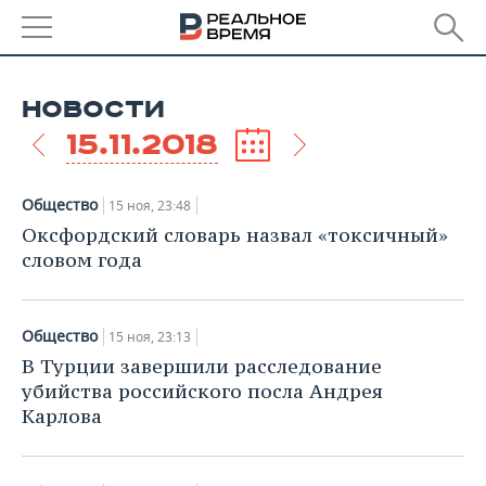
РЕГИОНЫ
НОВОСТИ
БАШКОРТОСТАН
НОВОСТИ
15.11.2018
ТАТАРСТАН
АНАЛИТИКА
Общество
15 ноя, 23:48
УДМУРТИЯ
НОВОСТИ АНАЛИТИКИ
ЭКОНОМИКА
Оксфордский словарь назвал «токсичный»
словом года
ДЕКЛАРАЦИИ О ДОХОДАХ
НОВОСТИ ЭКОНОМИКИ
ПРОМЫШЛЕННОСТЬ
КОРОЛИ ГОСЗАКАЗА ПФО
ФИНАНСЫ
НОВОСТИ
НЕДВИЖИМОСТЬ
Общество
15 ноя, 23:13
ПРОМЫШЛЕННОСТИ
В Турции завершили расследование
ВУЗЫ ТАТАРСТАНА
БАНКИ
НОВОСТИ НЕДВИЖИМОСТИ
АВТО
убийства российского посла Андрея
АГРОПРОМ
Карлова
КОМУ ПРИНАДЛЕЖАТ
БЮДЖЕТ
НОВОСТИ АВТО
БИЗНЕС
ТОРГОВЫЕ ЦЕНТРЫ
МАШИНОСТРОЕНИЕ
ТАТАРСТАНА
ИНВЕСТИЦИИ
НОВОСТИ БИЗНЕСА
ТЕХНОЛОГИИ