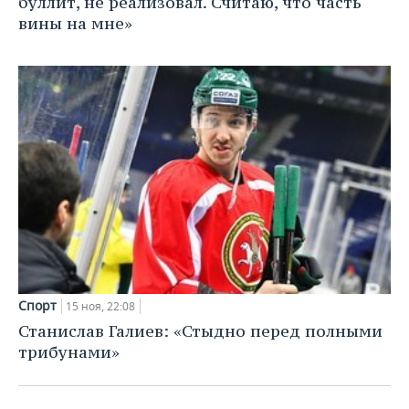
буллит, не реализовал. Считаю, что часть
ВОДНЫЕ ВИДЫ СПОРТА
ОБРАЗОВАНИЕ
вины на мне»
ХОККЕЙ С МЯЧОМ
ПРОИСШЕСТВИЯ
Спорт
15 ноя, 22:08
Станислав Галиев: «Стыдно перед полными
трибунами»