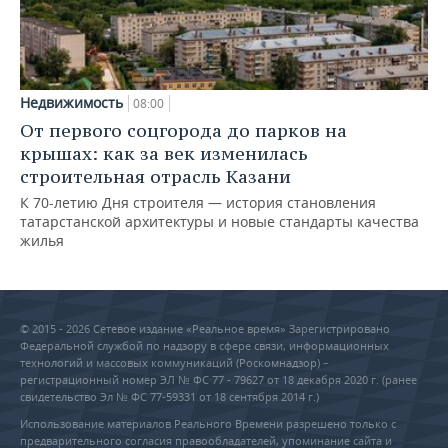
Недвижимость
08:00
От первого соцгорода до парков на
крышах: как за век изменилась
строительная отрасль Казани
К 70-летию Дня строителя — история становления
татарстанской архитектуры и новые стандарты качества
жилья
© 2015 - 2026 Сетевое издание «Реальное время» Зарегистрировано
Федеральной службой по надзору в сфере связи, информационных
технологий и массовых коммуникаций (Роскомнадзор) –
регистрационный номер ЭЛ № ФС 77 - 79627 от 18 декабря 2020 г. (ранее
свидетельство Эл № ФС 77-59331 от 18 сентября 2014 г.)
Использование материалов Реального Времени разрешено только с
предварительного согласия правообладателей, упоминание сайта и