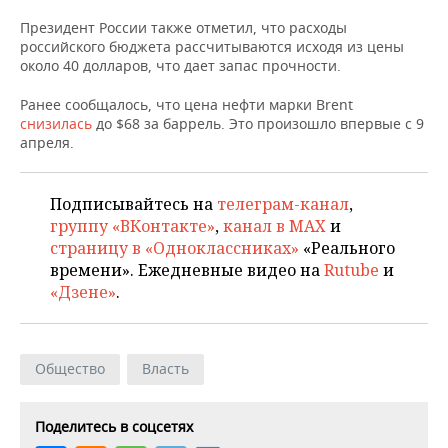
НЕФТЕХИМИЯ
Президент России также отметил, что расходы
РОЗНИЧНАЯ ТОРГОВЛЯ
НОВОСТИ ТЕХНОЛОГИЙ
МЕРОПРИЯТИЯ
российского бюджета рассчитываются исходя из цены
НЕФТЬ
около 40 долларов, что дает запас прочности.
ТРАНСПОРТ
IT
НОВОСТИ МЕРОПРИЯТИЙ
СПОРТ
ОПК
Ранее сообщалось, что цена нефти марки Brent
снизилась
до $68 за баррель. Это произошло впервые с 9
УСЛУГИ
МЕДИА
ВЫЕЗДНАЯ РЕДАКЦИЯ
НОВОСТИ СПОРТА
ОБЩЕСТВО
апреля.
ЭНЕРГЕТИКА
ТЕЛЕКОММУНИКАЦИИ
БИЗНЕС-БРАНЧИ
ФУТБОЛ
НОВОСТИ ОБЩЕСТВА
ФОТОГАЛЕРЕЯ
Подписывайтесь на
телеграм-канал
,
ONLINE-КОНФЕРЕНЦИИ
ХОККЕЙ
ВЛАСТЬ
СЮЖЕТЫ
группу «ВКонтакте»
,
канал в MAX
и
страницу в «Одноклассниках»
«Реального
ОТКРЫТАЯ ЛЕКЦИЯ
БАСКЕТБОЛ
ИНФРАСТРУКТУРА
СПРАВОЧНИК
времени». Ежедневные видео на
Rutube
и
«Дзене»
.
ВОЛЕЙБОЛ
ИСТОРИЯ
СПИСОК ПЕРСОН
ПОЛНАЯ ВЕРСИЯ
КИБЕРСПОРТ
КУЛЬТУРА
СПИСОК КОМПАНИЙ
Общество
Власть
ФИГУРНОЕ КАТАНИЕ
МЕДИЦИНА
Поделитесь в соцсетях