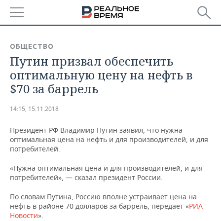
РЕГИОНЫ
ОБЩЕСТВО
Путин призвал обеспечить
БАШКОРТОСТАН
НОВОСТИ
оптимальную цену на нефть в
ТАТАРСТАН
АНАЛИТИКА
$70 за баррель
УДМУРТИЯ
НОВОСТИ АНАЛИТИКИ
ЭКОНОМИКА
14:15, 15.11.2018
ДЕКЛАРАЦИИ О ДОХОДАХ
НОВОСТИ ЭКОНОМИКИ
ПРОМЫШЛЕННОСТЬ
Президент РФ Владимир Путин заявил, что нужна
оптимальная цена на нефть и для производителей, и для
КОРОЛИ ГОСЗАКАЗА ПФО
ФИНАНСЫ
НОВОСТИ
НЕДВИЖИМОСТЬ
потребителей.
ПРОМЫШЛЕННОСТИ
«Нужна оптимальная цена и для производителей, и для
ВУЗЫ ТАТАРСТАНА
БАНКИ
НОВОСТИ НЕДВИЖИМОСТИ
АВТО
потребителей», — сказал президент России.
АГРОПРОМ
КОМУ ПРИНАДЛЕЖАТ
БЮДЖЕТ
НОВОСТИ АВТО
БИЗНЕС
По словам Путина, Россию вполне устраивает цена на
ТОРГОВЫЕ ЦЕНТРЫ
МАШИНОСТРОЕНИЕ
нефть в районе 70 долларов за баррель, передает «
РИА
ТАТАРСТАНА
Новости
».
ИНВЕСТИЦИИ
НОВОСТИ БИЗНЕСА
ТЕХНОЛОГИИ