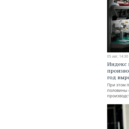
05 авг, 14:30
Индекс
произво
год выр
При этом 
половины
производс