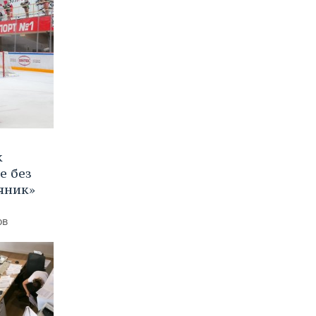
к
е без
яник»
ов