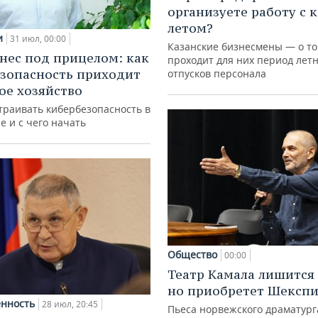
организуете работу с 
летом?
и
31 июл, 00:00
Казанские бизнесмены — о то
нес под прицелом: как
проходит для них период лет
зопасность приходит
отпусков персонала
кое хозяйство
траивать кибербезопасность в
е и с чего начать
Общество
00:00
Театр Камала лишится 
но приобретет Шексп
нность
28 июл, 20:45
Пьеса норвежского драматург