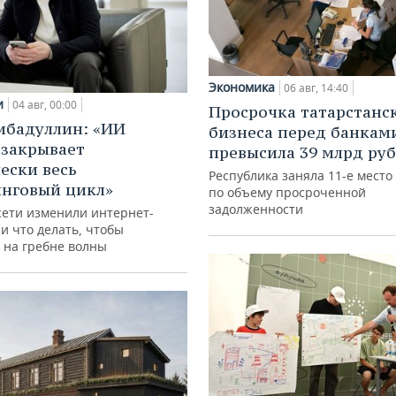
Экономика
06 авг, 14:40
и
04 авг, 00:00
Просрочка татарстанс
ибадуллин: «ИИ
бизнеса перед банкам
 закрывает
превысила 39 млрд ру
ески весь
Республика заняла 11-е место
нговый цикл»
по объему просроченной
задолженности
сети изменили интернет-
и что делать, чтобы
 на гребне волны