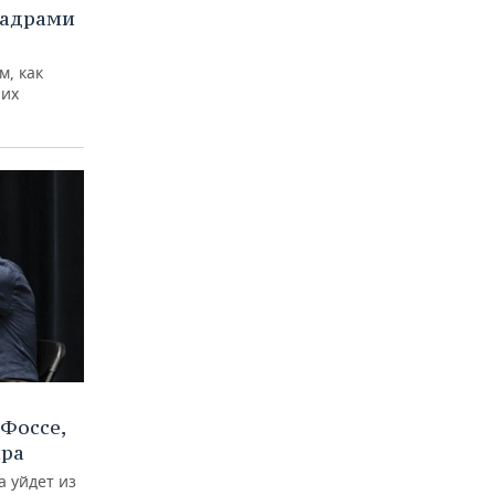
кадрами
м, как
них
Фоссе,
ира
а уйдет из