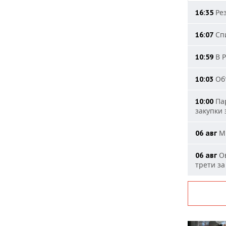
Рез
16:35
Спи
16:07
В Р
10:59
Объ
10:03
Пар
10:00
закупки
МИ
06 авг
Ов
06 авг
трети за