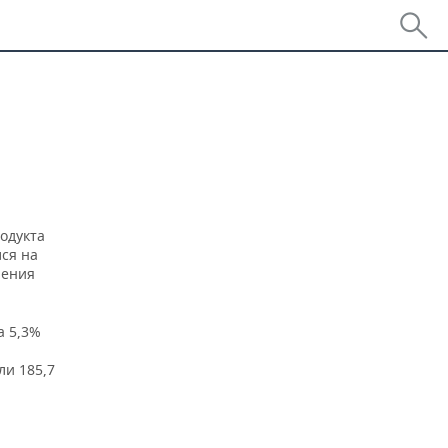
одукта
ся на
нения
а 5,3%
ли 185,7