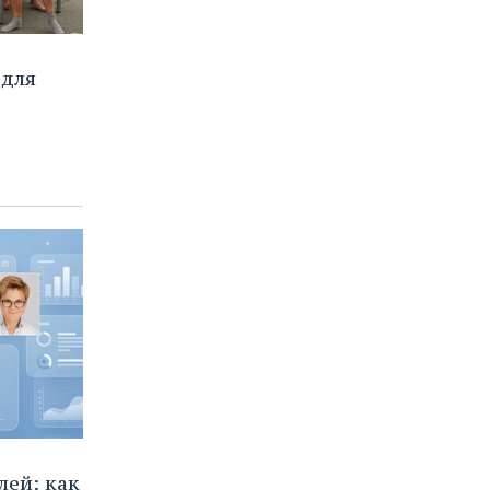
 для
ей: как