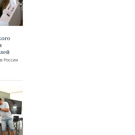
кого
и
блей
 в России