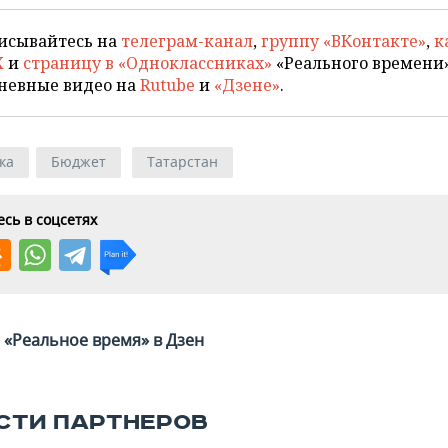
исывайтесь на
телеграм-канал
,
группу «ВКонтакте»
,
к
X
и
страницу в «Одноклассниках»
«Реального времени»
невные видео на
Rutube
и
«Дзене»
.
ка
Бюджет
Татарстан
сь в соцсетях
«Реальное время» в Дзен
СТИ ПАРТНЕРОВ