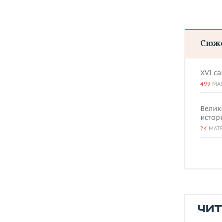
ВОДНЫЕ ВИДЫ СПОРТА
ОБРАЗОВАНИЕ
ХОККЕЙ С МЯЧОМ
ПРОИСШЕСТВИЯ
Сюж
XVI с
499
МА
Велик
истор
24
МАТ
ЧИ