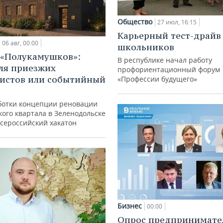
Общество
27 июл, 16:15
Карьерный тест-драйв
06 авг, 00:00
школьников
 «Полукамушков»:
В республике начал работу
ля приезжих
профориентационный форум
истов или событийный
«Профессии будущего»
ботки концепции реновации
ого квартала в Зеленодольске
всероссийский хакатон
Бизнес
00:00
Опрос предпринимател