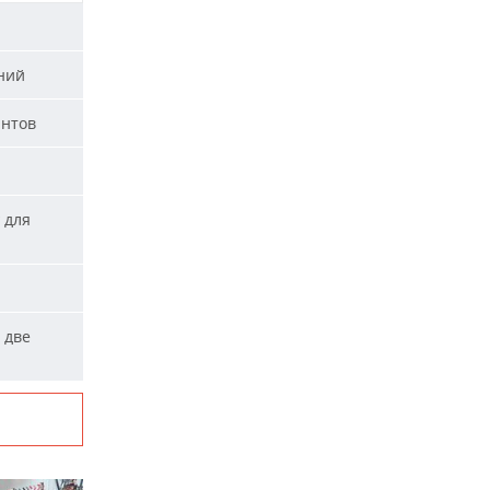
ний
антов
 для
 две