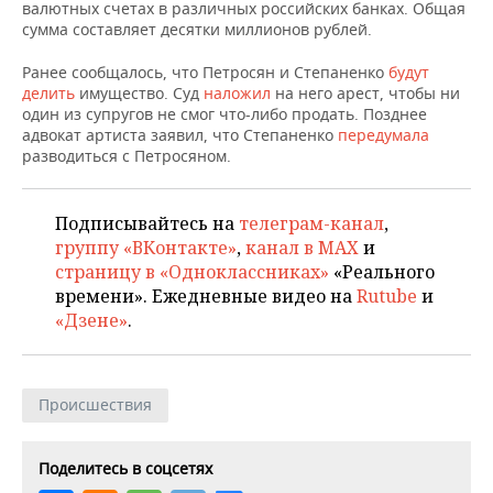
НЕФТЕХИМИЯ
валютных счетах в различных российских банках. Общая
сумма составляет десятки миллионов рублей.
РОЗНИЧНАЯ ТОРГОВЛЯ
НОВОСТИ ТЕХНОЛОГИЙ
МЕРОПРИЯТИЯ
НЕФТЬ
Ранее сообщалось, что Петросян и Степаненко
будут
ТРАНСПОРТ
IT
НОВОСТИ МЕРОПРИЯТИЙ
СПОРТ
делить
имущество. Суд
наложил
на него арест, чтобы ни
ОПК
один из супругов не смог что-либо продать. Позднее
адвокат артиста заявил, что Степаненко
передумала
УСЛУГИ
МЕДИА
ВЫЕЗДНАЯ РЕДАКЦИЯ
НОВОСТИ СПОРТА
ОБЩЕСТВО
разводиться с Петросяном.
ЭНЕРГЕТИКА
ТЕЛЕКОММУНИКАЦИИ
БИЗНЕС-БРАНЧИ
ФУТБОЛ
НОВОСТИ ОБЩЕСТВА
ФОТОГАЛЕРЕЯ
Подписывайтесь на
телеграм-канал
,
ONLINE-КОНФЕРЕНЦИИ
ХОККЕЙ
ВЛАСТЬ
СЮЖЕТЫ
группу «ВКонтакте»
,
канал в MAX
и
страницу в «Одноклассниках»
«Реального
ОТКРЫТАЯ ЛЕКЦИЯ
БАСКЕТБОЛ
ИНФРАСТРУКТУРА
СПРАВОЧНИК
времени». Ежедневные видео на
Rutube
и
«Дзене»
.
ВОЛЕЙБОЛ
ИСТОРИЯ
СПИСОК ПЕРСОН
ПОЛНАЯ ВЕРСИЯ
КИБЕРСПОРТ
КУЛЬТУРА
СПИСОК КОМПАНИЙ
Происшествия
ФИГУРНОЕ КАТАНИЕ
МЕДИЦИНА
Поделитесь в соцсетях