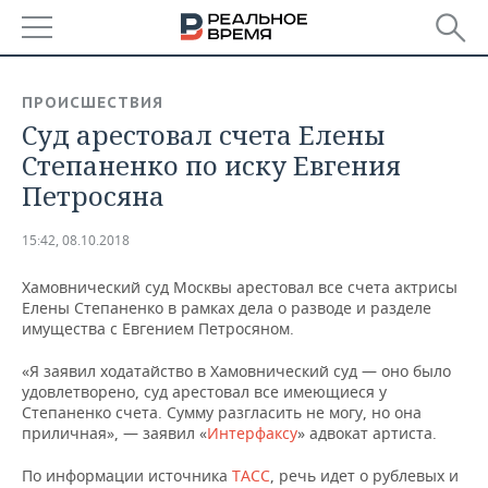
РЕГИОНЫ
ПРОИСШЕСТВИЯ
Суд арестовал счета Елены
БАШКОРТОСТАН
НОВОСТИ
Степаненко по иску Евгения
ТАТАРСТАН
АНАЛИТИКА
Петросяна
УДМУРТИЯ
НОВОСТИ АНАЛИТИКИ
ЭКОНОМИКА
15:42, 08.10.2018
ДЕКЛАРАЦИИ О ДОХОДАХ
НОВОСТИ ЭКОНОМИКИ
ПРОМЫШЛЕННОСТЬ
Хамовнический суд Москвы арестовал все счета актрисы
Елены Степаненко в рамках дела о разводе и разделе
КОРОЛИ ГОСЗАКАЗА ПФО
ФИНАНСЫ
НОВОСТИ
НЕДВИЖИМОСТЬ
имущества с Евгением Петросяном.
ПРОМЫШЛЕННОСТИ
«Я заявил ходатайство в Хамовнический суд — оно было
ВУЗЫ ТАТАРСТАНА
БАНКИ
НОВОСТИ НЕДВИЖИМОСТИ
АВТО
удовлетворено, суд арестовал все имеющиеся у
АГРОПРОМ
Степаненко счета. Сумму разгласить не могу, но она
КОМУ ПРИНАДЛЕЖАТ
БЮДЖЕТ
НОВОСТИ АВТО
БИЗНЕС
приличная», — заявил «
Интерфаксу
» адвокат артиста.
ТОРГОВЫЕ ЦЕНТРЫ
МАШИНОСТРОЕНИЕ
ТАТАРСТАНА
По информации источника
ТАСС
, речь идет о рублевых и
ИНВЕСТИЦИИ
НОВОСТИ БИЗНЕСА
ТЕХНОЛОГИИ