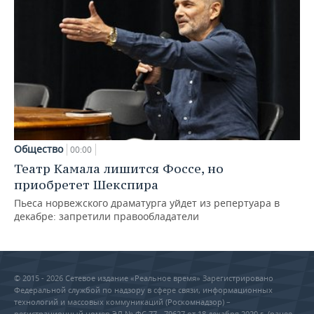
Общество
00:00
Театр Камала лишится Фоссе, но
приобретет Шекспира
Пьеса норвежского драматурга уйдет из репертуара в
декабре: запретили правообладатели
© 2015 - 2026 Сетевое издание «Реальное время» Зарегистрировано
Федеральной службой по надзору в сфере связи, информационных
технологий и массовых коммуникаций (Роскомнадзор) –
регистрационный номер ЭЛ № ФС 77 - 79627 от 18 декабря 2020 г. (ранее