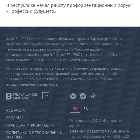
В республике начал работу профориентационный форум
«Профессии будущего»
© 2015 - 2026 Сетевое издание «Реальное время» Зарегистрировано
Федеральной службой по надзору в сфере связи, информационных
технологий и массовых коммуникаций (Роскомнадзор) –
регистрационный номер ЭЛ № ФС 77 - 79627 от 18 декабря 2020 г. (ранее
свидетельство Эл № ФС 77-59331 от 18 сентября 2014 г.)
Использование материалов Реального Времени разрешено только с
предварительного согласия правообладателей, упоминание сайта и
прямая гиперссылка обязательны при частичном или полном
воспроизведении материалов.
18+
RU
EN
РЕДАКЦИЯ
РЕКЛАМА
Учредитель ООО «Реальное
ПРАВОВАЯ ИНФОРМАЦИЯ
время»
Главный редактор Саушина А.А.
ПОЛИТИКА О ПЕРСОНАЛЬНЫХ
Телефон редакции: +7 (843) 222-
ДАННЫХ