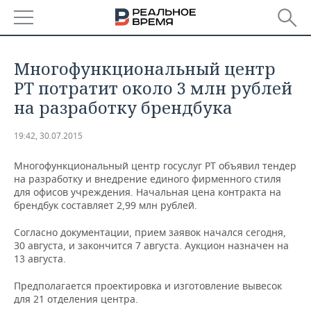
РЕГИОНЫ
Многофункциональный центр
БАШКОРТОСТАН
НОВОСТИ
РТ потратит около 3 млн рублей
на разработку брендбука
ТАТАРСТАН
АНАЛИТИКА
19:42, 30.07.2015
УДМУРТИЯ
НОВОСТИ АНАЛИТИКИ
ЭКОНОМИКА
Многофункциональный центр госуслуг РТ объявил тендер
ДЕКЛАРАЦИИ О ДОХОДАХ
НОВОСТИ ЭКОНОМИКИ
ПРОМЫШЛЕННОСТЬ
на разработку и внедрение единого фирменного стиля
для офисов учреждения. Начальная цена контракта на
брендбук составляет 2,99 млн рублей.
КОРОЛИ ГОСЗАКАЗА ПФО
ФИНАНСЫ
НОВОСТИ
НЕДВИЖИМОСТЬ
ПРОМЫШЛЕННОСТИ
Согласно документации, прием заявок начался сегодня,
ВУЗЫ ТАТАРСТАНА
БАНКИ
НОВОСТИ НЕДВИЖИМОСТИ
АВТО
30 августа, и закончится 7 августа. Аукцион назначен на
АГРОПРОМ
13 августа.
КОМУ ПРИНАДЛЕЖАТ
БЮДЖЕТ
НОВОСТИ АВТО
БИЗНЕС
ТОРГОВЫЕ ЦЕНТРЫ
МАШИНОСТРОЕНИЕ
Предполагается проектировка и изготовление вывесок
ТАТАРСТАНА
для 21 отделения центра.
ИНВЕСТИЦИИ
НОВОСТИ БИЗНЕСА
ТЕХНОЛОГИИ