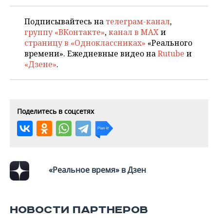
НЕФТЕХИМИЯ
РОЗНИЧНАЯ ТОРГОВЛЯ
НОВОСТИ ТЕХНОЛОГИЙ
МЕРОПРИЯТИЯ
Подписывайтесь на
телеграм-канал
,
НЕФТЬ
группу «ВКонтакте»
,
канал в MAX
и
ТРАНСПОРТ
IT
НОВОСТИ МЕРОПРИЯТИЙ
СПОРТ
страницу в «Одноклассниках»
«Реального
ОПК
времени». Ежедневные видео на
Rutube
и
УСЛУГИ
МЕДИА
ВЫЕЗДНАЯ РЕДАКЦИЯ
НОВОСТИ СПОРТА
ОБЩЕСТВО
«Дзене»
.
ЭНЕРГЕТИКА
ТЕЛЕКОММУНИКАЦИИ
БИЗНЕС-БРАНЧИ
ФУТБОЛ
НОВОСТИ ОБЩЕСТВА
ФОТОГАЛЕРЕЯ
ONLINE-КОНФЕРЕНЦИИ
ХОККЕЙ
ВЛАСТЬ
СЮЖЕТЫ
Поделитесь в соцсетях
ОТКРЫТАЯ ЛЕКЦИЯ
БАСКЕТБОЛ
ИНФРАСТРУКТУРА
СПРАВОЧНИК
ВОЛЕЙБОЛ
ИСТОРИЯ
СПИСОК ПЕРСОН
ПОЛНАЯ ВЕРСИЯ
«Реальное время» в Дзен
КИБЕРСПОРТ
КУЛЬТУРА
СПИСОК КОМПАНИЙ
ФИГУРНОЕ КАТАНИЕ
МЕДИЦИНА
НОВОСТИ ПАРТНЕРОВ