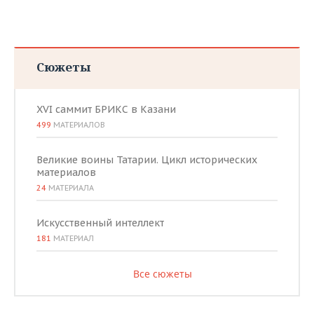
ВОДНЫЕ ВИДЫ СПОРТА
ОБРАЗОВАНИЕ
ХОККЕЙ С МЯЧОМ
ПРОИСШЕСТВИЯ
Сюжеты
XVI саммит БРИКС в Казани
499
МАТЕРИАЛОВ
Великие воины Татарии. Цикл исторических
материалов
24
МАТЕРИАЛА
Искусственный интеллект
181
МАТЕРИАЛ
Все сюжеты