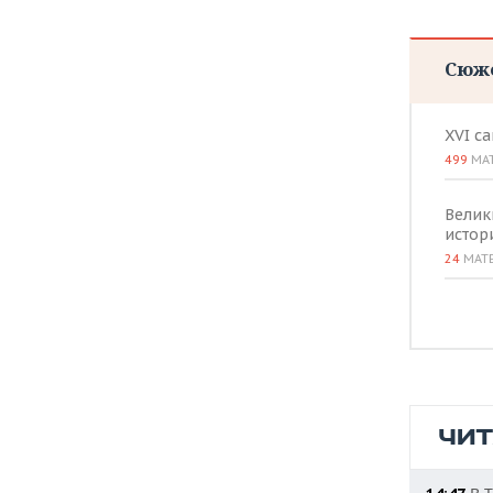
ВОДНЫЕ ВИДЫ СПОРТА
ОБРАЗОВАНИЕ
ХОККЕЙ С МЯЧОМ
ПРОИСШЕСТВИЯ
Сюж
XVI с
499
МА
Велик
истор
24
МАТ
ЧИ