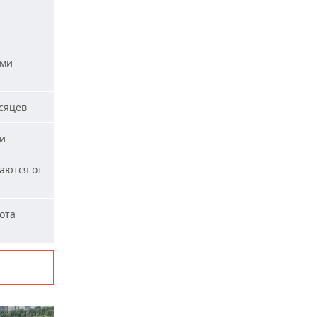
ыми
сяцев
ми
аются от
ота