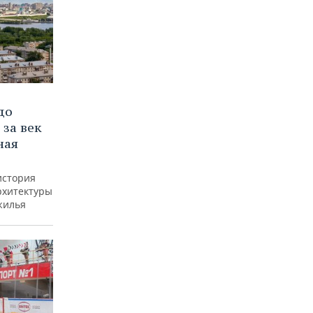
до
 за век
ная
история
рхитектуры
жилья