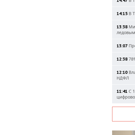
В Т
14:47
В Т
14:15
Мин
13:38
ледовым
Про
13:07
78%
12:38
Вла
12:10
НДФЛ
С 1
11:41
цифрово