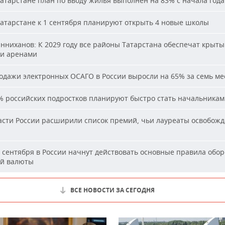
атарстане план по вводу жилья выполнен на 83% с начала года
атарстане к 1 сентября планируют открыть 4 новые школы
ниханов: К 2029 году все районы Татарстана обеспечат крыт
и аренами
дажи электронных ОСАГО в России выросли на 65% за семь ме
 российских подростков планируют быстро стать начальника
сти России расширили список премий, чьи лауреаты освобожд
 сентября в России начнут действовать основные правила обор
й валюты
ВСЕ НОВОСТИ ЗА СЕГОДНЯ