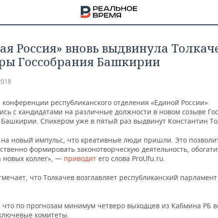
ая Россия» вновь выдвинула Толкаче
ры Госсобрания Башкирии
2018
а конференции республиканского отделения «Единой России»
ись с кандидатами на различные должности в новом созыве Го
я Башкирии. Спикером уже в пятый раз выдвинут Константин То
 на новый импульс, что креативные люди пришли. Это позволи
ественно формировать законотворческую деятельность, обогати
а новых коллег», —
приводит
его слова ProUfu.ru.
мечает, что Толкачев возглавляет республиканский парламент 
НА
 что по прогнозам минимум четверо выходцев из Кабмина РБ в
 ключевые комитеты.