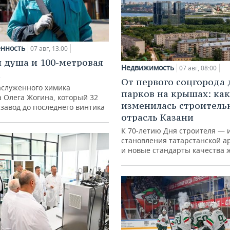
нность
07 авг, 13:00
 душа и 100-метровая
Недвижимость
07 авг, 08:00
а
От первого соцгорода 
аслуженного химика
парков на крышах: как
а Олега Жогина, который 32
изменилась строитель
 завод до последнего винтика
отрасль Казани
К 70-летию Дня строителя — 
становления татарстанской а
и новые стандарты качества 