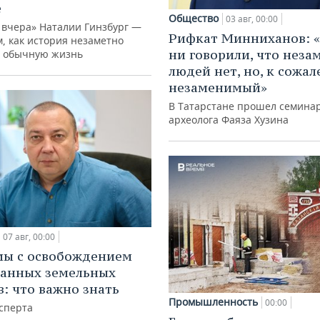
е
Общество
03 авг, 00:00
 вчера» Наталии Гинзбург —
Рифкат Минниханов: «
м, как история незаметно
ни говорили, что нез
 обычную жизнь
людей нет, но, к сожал
незаменимый»
В Татарстане прошел семина
археолога Фаяза Хузина
07 авг, 00:00
мы с освобождением
анных земельных
в: что важно знать
Промышленность
00:00
сперта