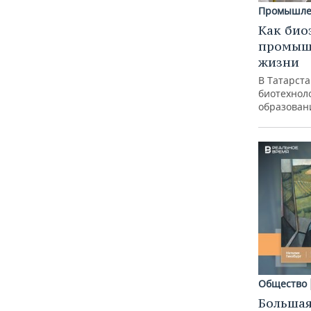
Промышле
Как био
промышл
жизни
В Татарст
биотехноло
образован
Общество
Большая