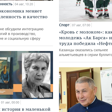
нность
04 авг, 10:20
экономика меняет
енность и качество
Спорт
07 авг, 07:00
ане обсудили интеграцию
«Кровь с молоком»: ка
гий в производство,
молодежь «Ак Барса» н
ие и социальную сферу
труда победила «Нефт
Казанцы оказались сильнее
альметьевцев в серии буллит
01 авг, 00:00
 история в маленькой