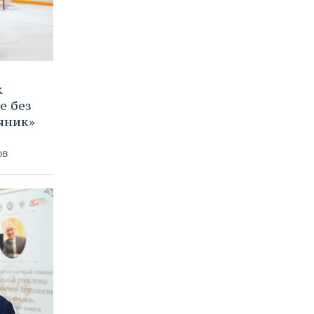
к
е без
яник»
ов