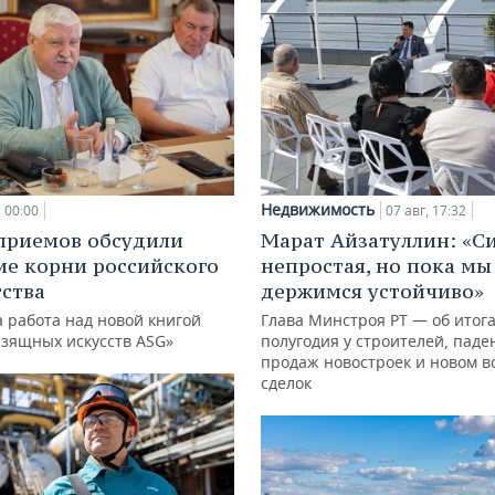
Недвижимость
00:00
07 авг, 17:32
приемов обсудили
Марат Айзатуллин: «С
ие корни российского
непростая, но пока мы
ства
держимся устойчиво»
 работа над новой книгой
Глава Минстроя РТ — об итог
изящных искусств ASG»
полугодия у строителей, паде
продаж новостроек и новом в
сделок