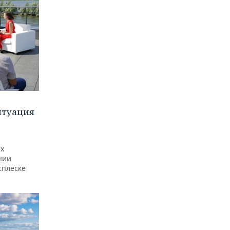
итуация
ах
нии
сплеске