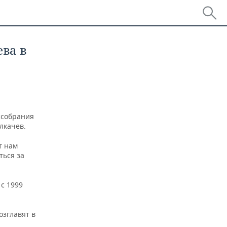
ва в
ссобрания
лкачев.
т нам
ться за
с 1999
озглавят в