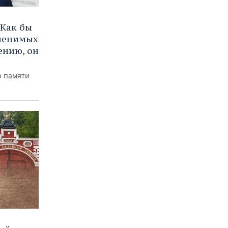
Как бы
аменимых
ению, он
р памяти