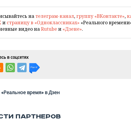
исывайтесь на
телеграм-канал
,
группу «ВКонтакте»
,
к
X
и
страницу в «Одноклассниках»
«Реального времени»
невные видео на
Rutube
и
«Дзене»
.
сь в соцсетях
«Реальное время» в Дзен
СТИ ПАРТНЕРОВ