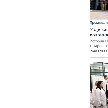
Промышле
Морская
колонн
История з
Татарстан
года знает