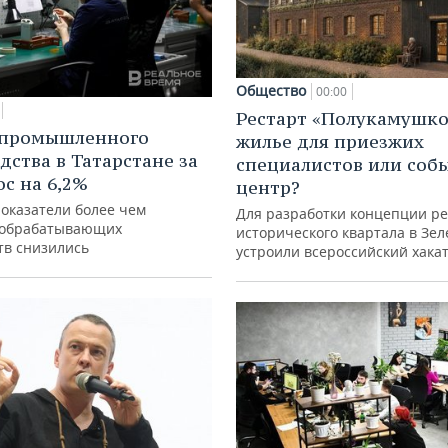
Общество
00:00
Рестарт «Полукамушко
 промышленного
жилье для приезжих
дства в Татарстане за
специалистов или со
ос на 6,2%
центр?
показатели более чем
Для разработки концепции р
 обрабатывающих
исторического квартала в Зе
тв снизились
устроили всероссийский хака