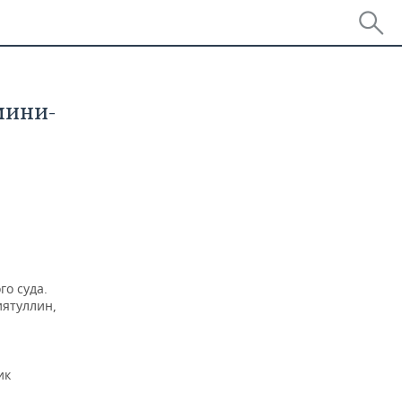
мини-
го суда.
иятуллин,
ик