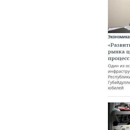
Экономика
«Развит
рынка ц
процес
Один из о
инфрастру
Республик
Губайдулл
юбилей