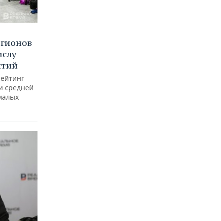
егионов
ислу
ятий
рейтинг
и средней
малых