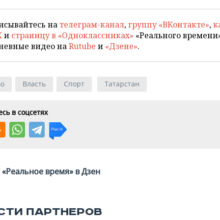
исывайтесь на
телеграм-канал
,
группу «ВКонтакте»
,
к
X
и
страницу в «Одноклассниках»
«Реального времени»
невные видео на
Rutube
и
«Дзене»
.
во
Власть
Спорт
Татарстан
сь в соцсетях
«Реальное время» в Дзен
СТИ ПАРТНЕРОВ