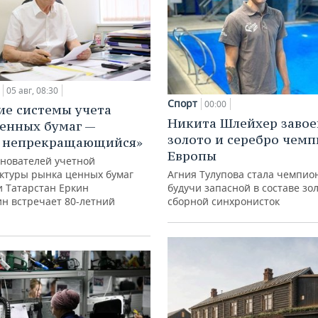
05 авг, 08:30
Спорт
00:00
ие системы учета
Никита Шлейхер завое
енных бумаг —
золото и серебро чем
с непрекращающийся»
Европы
снователей учетной
ктуры рынка ценных бумаг
Агния Тулупова стала чемпио
и Татарстан Еркин
будучи запасной в составе зо
ин встречает 80-летний
сборной синхронисток