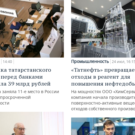
Промышленность
14:40
24 июл, 16:1
ка татарстанского
«Татнефть» превращае
 перед банками
отходы в реагент для
ла 39 млрд рублей
повышения нефтедоб
 заняла 11-е место в России
На мощностях ООО «ХимСерв
 просроченной
компания начала производит
ости
поверхностно-активные веще
отходов собственного произв