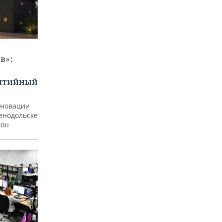
в»:
бытийный
еновации
ленодольске
тон