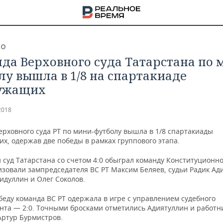
ВО
да Верховного суда Татарстана по 
лу вышла в 1/8 на спартакиаде
лужащих
2018
ерховного суда РТ по мини-футболу вышла в 1/8 спартакиады
х, одержав две победы в рамках группового этапа.
суд Татарстана со счетом 4:0 обыграл команду Конституционно
изовали зампредседателя ВС РТ Максим Беляев, судьи Радик Ад
идуллин и Олег Соколов.
НА
еду команда ВС РТ одержала в игре с управлением судебного
нта — 2:0. Точными бросками отметились Адиятуллин и работн
Артур Бурмистров.