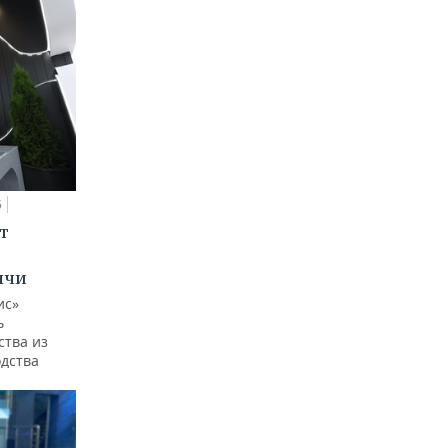
5
т
ычи
ис»
ь
ства из
одства