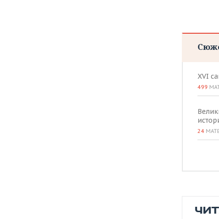
ВОДНЫЕ ВИДЫ СПОРТА
ОБРАЗОВАНИЕ
ХОККЕЙ С МЯЧОМ
ПРОИСШЕСТВИЯ
Сюж
XVI с
499
МА
Велик
истор
24
МАТ
ЧИ