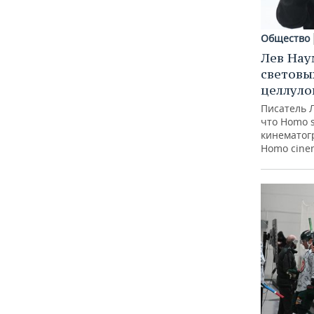
Общество
Лев Нау
световы
целлуло
Писатель 
что Homo 
кинематогр
Homo cine