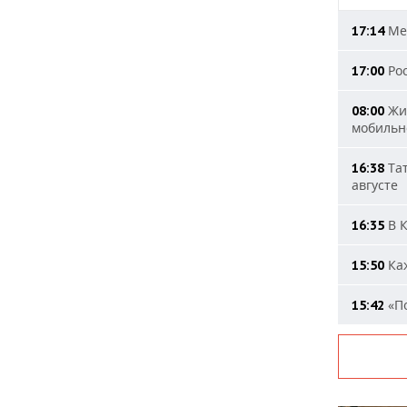
Мер
17:14
Рос
17:00
Жит
08:00
мобильн
Тат
16:38
августе
В К
16:35
Каж
15:50
«По
15:42