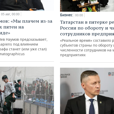
05 авг, 00:00
Бизнес
00:00
мов: «Мы плачем из-за
Татарстан в пятерке р
х пятен на
России по обороту и ч
иде»
сотрудников предпри
Лев Наумов предсказывает,
«Реальное время» составило 
sapiens под влиянием
субъектов страны по обороту 
афа станет (или уже стал)
численности сотрудников на 
matographicus
предприятиях