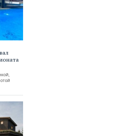
вал
пионата
нкой,
лотой