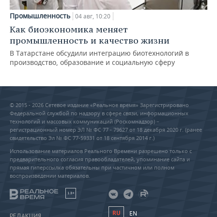
Промышленность
04 авг, 10:20
Как биоэкономика меняет
промышленность и качество жизни
В Татарстане обсудили интеграцию биотехнологий в
производство, образование и социальную сферу
© 2015 - 2026 Сетевое издание «Реальное время» Зарегистрировано
Федеральной службой по надзору в сфере связи, информационных
технологий и массовых коммуникаций (Роскомнадзор) –
регистрационный номер ЭЛ № ФС 77 - 79627 от 18 декабря 2020 г. (ранее
свидетельство Эл № ФС 77-59331 от 18 сентября 2014 г.)
Использование материалов Реального Времени разрешено только с
предварительного согласия правообладателей, упоминание сайта и
прямая гиперссылка обязательны при частичном или полном
воспроизведении материалов.
18+
RU
EN
РЕДАКЦИЯ