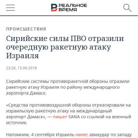
РЕГИОНЫ
ПРОИСШЕСТВИЯ
Сирийские силы ПВО отразили
БАШКОРТОСТАН
НОВОСТИ
очередную ракетную атаку
ТАТАРСТАН
АНАЛИТИКА
Израиля
УДМУРТИЯ
НОВОСТИ АНАЛИТИКИ
ЭКОНОМИКА
23:26, 15.09.2018
ДЕКЛАРАЦИИ О ДОХОДАХ
НОВОСТИ ЭКОНОМИКИ
ПРОМЫШЛЕННОСТЬ
Сирийские системы противоракетной обороны отразили
ракетную атаку Израиля по району международного
КОРОЛИ ГОСЗАКАЗА ПФО
ФИНАНСЫ
НОВОСТИ
НЕДВИЖИМОСТЬ
аэропорта Дамаск.
ПРОМЫШЛЕННОСТИ
«Средства противовоздушной обороны отреагировали на
ВУЗЫ ТАТАРСТАНА
БАНКИ
НОВОСТИ НЕДВИЖИМОСТИ
АВТО
израильскую ракетную атаку на международный
АГРОПРОМ
аэропорт Дамаск», —
пишет
SANA со ссылкой на военный
КОМУ ПРИНАДЛЕЖАТ
БЮДЖЕТ
НОВОСТИ АВТО
БИЗНЕС
источник.
ТОРГОВЫЕ ЦЕНТРЫ
МАШИНОСТРОЕНИЕ
ТАТАРСТАНА
Напомним, 4 сентября Израиль
нанес
авиаудар по западу
ИНВЕСТИЦИИ
НОВОСТИ БИЗНЕСА
ТЕХНОЛОГИИ