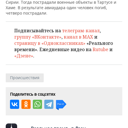
НЕФТЕХИМИЯ
Сирии. Тогда пострадали военные объекты в Тартусе и
Хаме. В результате авиаудара один человек погиб,
РОЗНИЧНАЯ ТОРГОВЛЯ
НОВОСТИ ТЕХНОЛОГИЙ
МЕРОПРИЯТИЯ
четверо пострадали.
НЕФТЬ
ТРАНСПОРТ
IT
НОВОСТИ МЕРОПРИЯТИЙ
СПОРТ
ОПК
Подписывайтесь на
телеграм-канал
,
группу «ВКонтакте»
,
канал в MAX
и
УСЛУГИ
МЕДИА
ВЫЕЗДНАЯ РЕДАКЦИЯ
НОВОСТИ СПОРТА
ОБЩЕСТВО
ЭНЕРГЕТИКА
страницу в «Одноклассниках»
«Реального
времени». Ежедневные видео на
Rutube
и
ТЕЛЕКОММУНИКАЦИИ
БИЗНЕС-БРАНЧИ
ФУТБОЛ
НОВОСТИ ОБЩЕСТВА
ФОТОГАЛЕРЕЯ
«Дзене»
.
ONLINE-КОНФЕРЕНЦИИ
ХОККЕЙ
ВЛАСТЬ
СЮЖЕТЫ
ОТКРЫТАЯ ЛЕКЦИЯ
БАСКЕТБОЛ
ИНФРАСТРУКТУРА
СПРАВОЧНИК
Происшествия
ВОЛЕЙБОЛ
ИСТОРИЯ
СПИСОК ПЕРСОН
ПОЛНАЯ ВЕРСИЯ
Поделитесь в соцсетях
КИБЕРСПОРТ
КУЛЬТУРА
СПИСОК КОМПАНИЙ
ФИГУРНОЕ КАТАНИЕ
МЕДИЦИНА