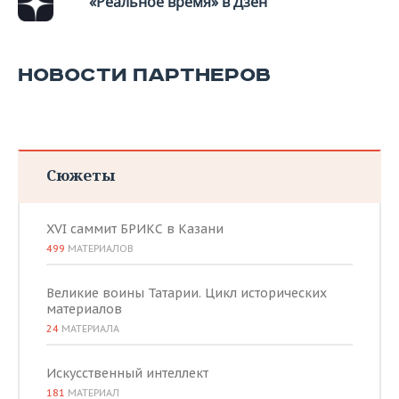
«Реальное время» в Дзен
ВОДНЫЕ ВИДЫ СПОРТА
ОБРАЗОВАНИЕ
ХОККЕЙ С МЯЧОМ
ПРОИСШЕСТВИЯ
НОВОСТИ ПАРТНЕРОВ
Сюжеты
XVI саммит БРИКС в Казани
499
МАТЕРИАЛОВ
Великие воины Татарии. Цикл исторических
материалов
24
МАТЕРИАЛА
Искусственный интеллект
181
МАТЕРИАЛ