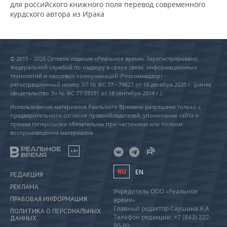
для российского книжного поля перевод современного
курдского автора из Ирака
© 2015 - 2026 Сетевое издание «Реальное время» Зарегистрировано
Федеральной службой по надзору в сфере связи, информационных
технологий и массовых коммуникаций (Роскомнадзор) –
регистрационный номер ЭЛ № ФС 77 - 79627 от 18 декабря 2020 г. (ранее
свидетельство Эл № ФС 77-59331 от 18 сентября 2014 г.)
Использование материалов Реального Времени разрешено только с
предварительного согласия правообладателей, упоминание сайта и
прямая гиперссылка обязательны при частичном или полном
воспроизведении материалов.
18+
RU
EN
РЕДАКЦИЯ
РЕКЛАМА
Учредитель ООО «Реальное
ПРАВОВАЯ ИНФОРМАЦИЯ
время»
Главный редактор Саушина А.А.
ПОЛИТИКА О ПЕРСОНАЛЬНЫХ
Телефон редакции: +7 (843) 222-
ДАННЫХ
90-80