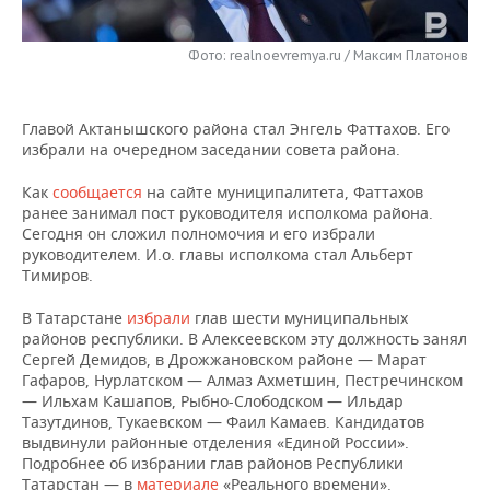
НЕФТЕХИМИЯ
РОЗНИЧНАЯ ТОРГОВЛЯ
НОВОСТИ ТЕХНОЛОГИЙ
МЕРОПРИЯТИЯ
НЕФТЬ
Фото: realnoevremya.ru / Максим Платонов
ТРАНСПОРТ
IT
НОВОСТИ МЕРОПРИЯТИЙ
СПОРТ
ОПК
Главой Актанышского района стал Энгель Фаттахов. Его
УСЛУГИ
МЕДИА
ВЫЕЗДНАЯ РЕДАКЦИЯ
НОВОСТИ СПОРТА
ОБЩЕСТВО
избрали на очередном заседании совета района.
ЭНЕРГЕТИКА
ТЕЛЕКОММУНИКАЦИИ
БИЗНЕС-БРАНЧИ
ФУТБОЛ
НОВОСТИ ОБЩЕСТВА
ФОТОГАЛЕРЕЯ
Как
сообщается
на сайте муниципалитета, Фаттахов
ранее занимал пост руководителя исполкома района.
Сегодня он сложил полномочия и его избрали
ONLINE-КОНФЕРЕНЦИИ
ХОККЕЙ
ВЛАСТЬ
СЮЖЕТЫ
руководителем. И.о. главы исполкома стал Альберт
Тимиров.
ОТКРЫТАЯ ЛЕКЦИЯ
БАСКЕТБОЛ
ИНФРАСТРУКТУРА
СПРАВОЧНИК
В Татарстане
избрали
глав шести муниципальных
районов республики. В Алексеевском эту должность занял
ВОЛЕЙБОЛ
ИСТОРИЯ
СПИСОК ПЕРСОН
ПОЛНАЯ ВЕРСИЯ
Сергей Демидов, в Дрожжановском районе — Марат
Гафаров, Нурлатском — Алмаз Ахметшин, Пестречинском
КИБЕРСПОРТ
КУЛЬТУРА
СПИСОК КОМПАНИЙ
— Ильхам Кашапов, Рыбно-Слободском — Ильдар
Тазутдинов, Тукаевском — Фаил Камаев. Кандидатов
ФИГУРНОЕ КАТАНИЕ
МЕДИЦИНА
выдвинули районные отделения «Единой России».
Подробнее об избрании глав районов Республики
Татарстан — в
материале
«Реального времени».