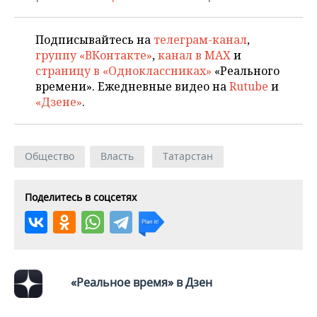
ВОДНЫЕ ВИДЫ СПОРТА
ОБРАЗОВАНИЕ
ХОККЕЙ С МЯЧОМ
ПРОИСШЕСТВИЯ
Подписывайтесь на
телеграм-канал
,
группу «ВКонтакте»
,
канал в MAX
и
страницу в «Одноклассниках»
«Реального
времени». Ежедневные видео на
Rutube
и
«Дзене»
.
Общество
Власть
Татарстан
Поделитесь в соцсетях
«Реальное время» в Дзен