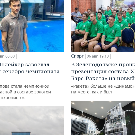
Спорт
вг, 00:00
06 авг, 19:10
Шлейхер завоевал
В Зеленодольске прош
и серебро чемпионата
презентация состава Х
Барс-Ракета» на новый
упова стала чемпионкой,
«Ракета» больше не «Динамо»,
асной в составе золотой
на месте, как и был
инхронисток