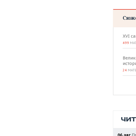
Сюж
XVI с
499
МА
Велик
истор
24
МАТ
ЧИ
Пр
06 авг