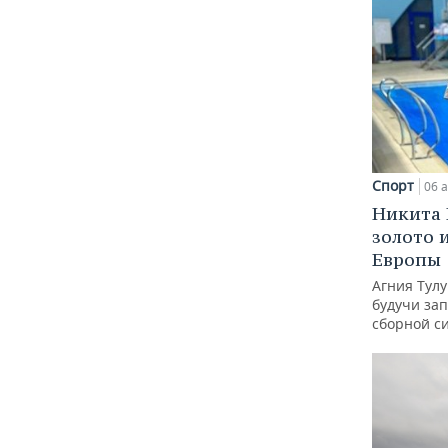
Спорт
06 а
Никита 
золото 
Европы
Агния Тул
будучи зап
сборной с