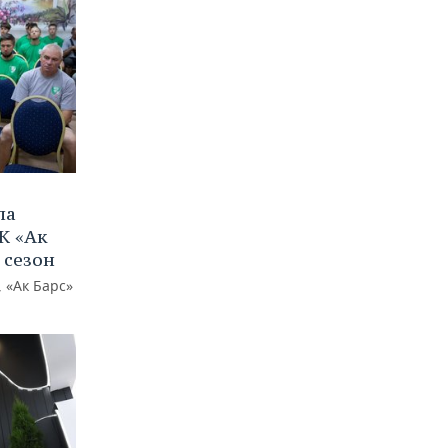
ла
К «Ак
 сезон
 «Ак Барс»