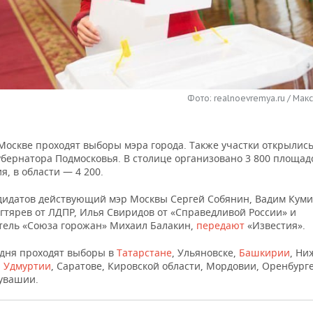
Фото: realnoevremya.ru / Мак
Москве проходят выборы мэра города. Также участки открылись
убернатора Подмосковья. В столице организовано 3 800 площад
я, в области — 4 200.
дидатов действующий мэр Москвы Сергей Собянин, Вадим Куми
гтярев от ЛДПР, Илья Свиридов от «Справедливой России» и
тель «Союза горожан» Михаил Балакин,
передают
«Известия».
одня проходят выборы в
Татарстане
, Ульяновске,
Башкирии
, Ни
,
Удмуртии
, Саратове, Кировской области, Мордовии, Оренбурге
увашии.