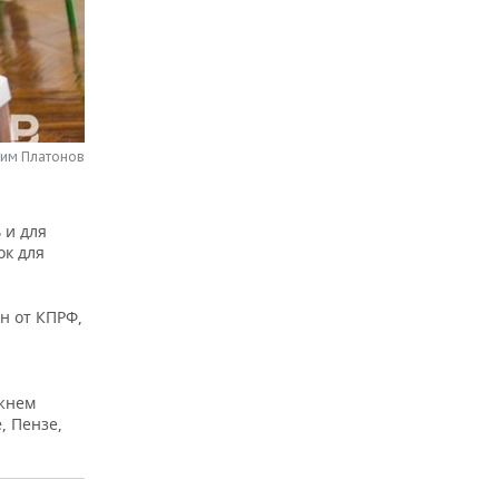
сим Платонов
 и для
ок для
н от КПРФ,
жнем
, Пензе,