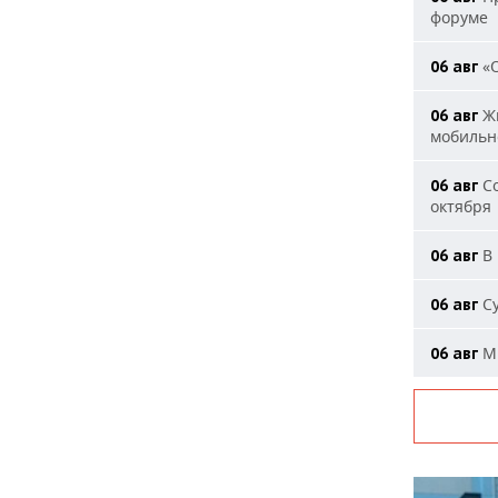
форуме
«О
06 авг
Жи
06 авг
мобильн
Со
06 авг
октября
В 
06 авг
Су
06 авг
Ми
06 авг