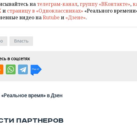
исывайтесь на
телеграм-канал
,
группу «ВКонтакте»
,
к
X
и
страницу в «Одноклассниках»
«Реального времени»
невные видео на
Rutube
и
«Дзене»
.
во
Власть
сь в соцсетях
«Реальное время» в Дзен
СТИ ПАРТНЕРОВ