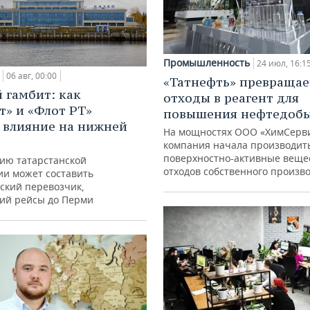
Промышленность
24 июл, 16:1
06 авг, 00:00
«Татнефть» превращае
 гамбит: как
отходы в реагент для
т» и «Флот РТ»
повышения нефтедоб
 влияние на нижней
На мощностях ООО «ХимСерв
компания начала производит
поверхностно-активные веще
ию татарстанской
отходов собственного произв
ии может составить
ский перевозчик,
ий рейсы до Перми