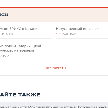
еты
аммит БРИКС в Казани
Искусственный интеллект
ТЕРИАЛОВ
181
МАТЕРИАЛ
ие воины Татарии. Цикл
ических материалов
ЕРИАЛА
Все сюжеты
ТАЙТЕ ТАКЖЕ
емьер-министр Монголии примет участие в Восточном эконом