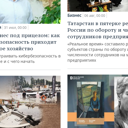
Бизнес
06 авг, 00:00
Татарстан в пятерке р
и
31 июл, 00:00
России по обороту и ч
нес под прицелом: как
сотрудников предпри
зопасность приходит
«Реальное время» составило 
кое хозяйство
субъектов страны по обороту 
численности сотрудников на 
траивать кибербезопасность в
предприятиях
е и с чего начать