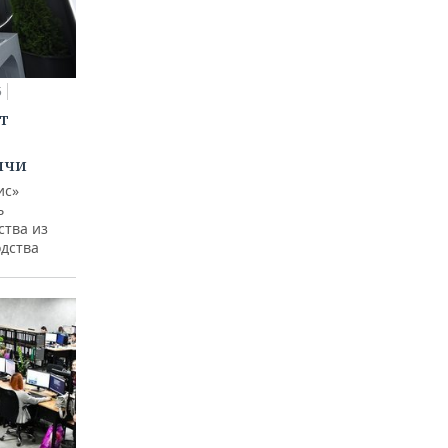
5
т
ычи
ис»
ь
ства из
одства