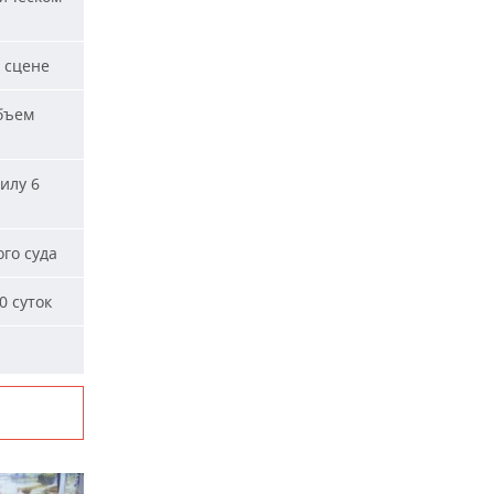
 сцене
бъем
илу 6
го суда
0 суток