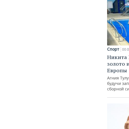
Спорт
00:
Никита 
золото 
Европы
Агния Тул
будучи зап
сборной с