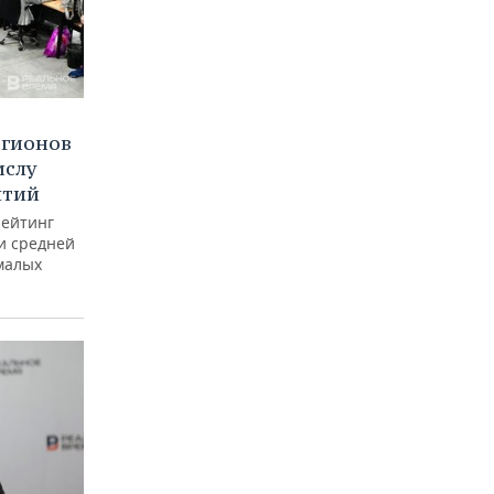
егионов
ислу
ятий
рейтинг
и средней
малых