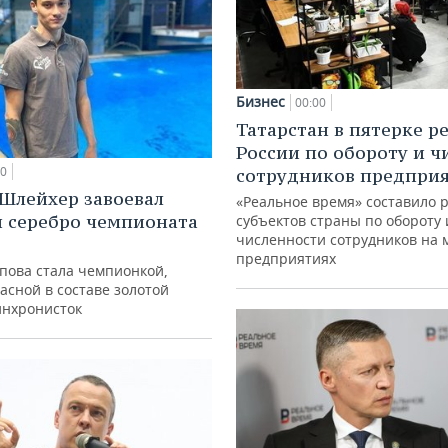
Бизнес
00:00
Татарстан в пятерке р
России по обороту и ч
00
сотрудников предпри
Шлейхер завоевал
«Реальное время» составило 
и серебро чемпионата
субъектов страны по обороту 
численности сотрудников на 
предприятиях
упова стала чемпионкой,
асной в составе золотой
инхронисток