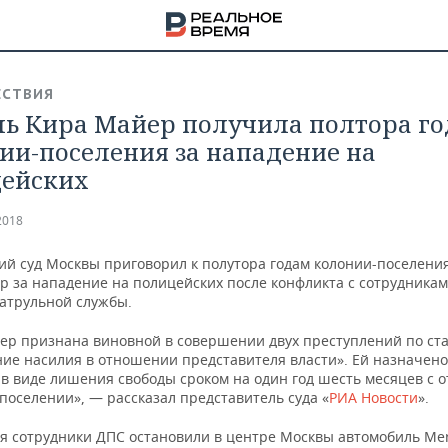
СТВИЯ
ь Кира Майер получила полтора го
ии-поселения за нападение на
ейских
2018
ий суд Москвы приговорил к полутора годам колонии-поселени
р за нападение на полицейских после конфликта с сотрудника
атрульной службы.
ер признана виновной в совершении двух преступлений по ст
ие насилия в отношении представителя власти». Ей назначено
 в виде лишения свободы сроком на один год шесть месяцев с 
НА
поселении», — рассказал представитель суда «
РИА Новости
».
ая сотрудники ДПС остановили в центре Москвы автомобиль Mer