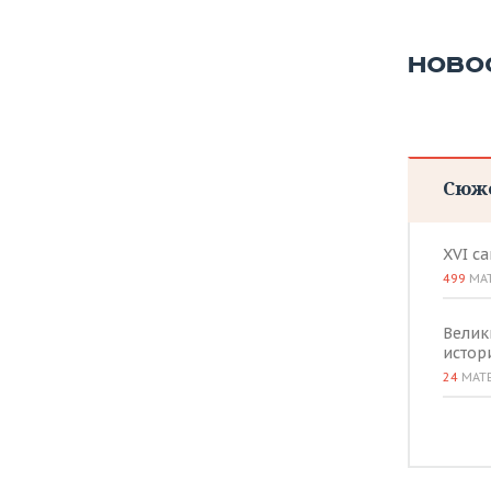
ВОДНЫЕ ВИДЫ СПОРТА
ОБРАЗОВАНИЕ
ХОККЕЙ С МЯЧОМ
ПРОИСШЕСТВИЯ
НОВО
Сюж
XVI с
499
МА
Велик
истор
24
МАТ