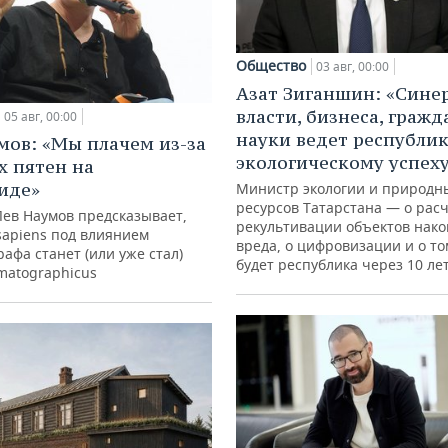
Общество
03 авг, 00:00
Азат Зиганшин: «Сине
власти, бизнеса, гражд
05 авг, 00:00
науки ведет республик
мов: «Мы плачем из-за
экологическому успех
х пятен на
иде»
Министр экологии и природн
ресурсов Татарстана — о расч
Лев Наумов предсказывает,
рекультивации объектов нак
sapiens под влиянием
вреда, о цифровизации и о то
афа станет (или уже стал)
будет республика через 10 ле
matographicus