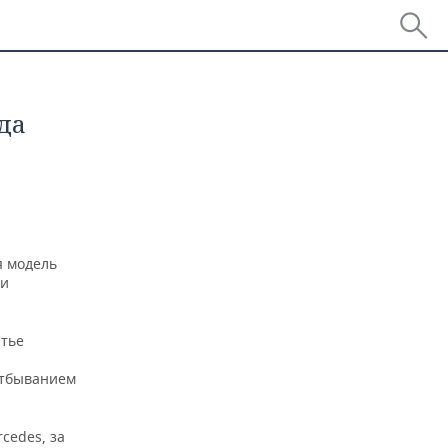
да
я модель
ми
атье
отбыванием
cedes, за