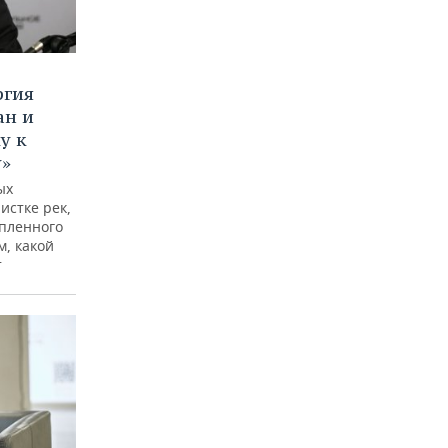
ргия
ан и
у к
у»
ых
истке рек,
опленного
м, какой
т