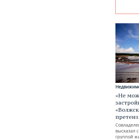
Недвижим
«Не мож
застрой
«Волжск
претен
Совладеле
высказал 
группой ж