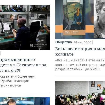
Общество
01 авг, 00:00
Большая история в ма
комнате
 промышленного
«Все наши вчера» Наталии Ги
дства в Татарстане за
книга о том, как история нез
разрушает обычную жизнь
ос на 6,2%
показатели более чем
 обрабатывающих
тв снизились