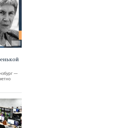
ленькой
нзбург —
аметно