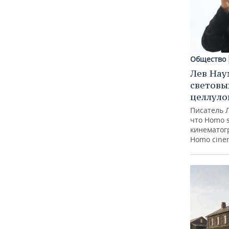
Общество
Лев Нау
световы
целлуло
Писатель 
что Homo 
кинематогр
Homo cine