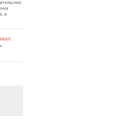
дительских
енка
, а
анал
.