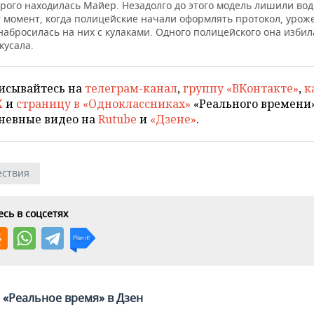
орого находилась Майер. Незадолго до этого модель лишили во
т момент, когда полицейские начали оформлять протокол, урож
абросилась на них с кулаками. Одного полицейского она избила
кусала.
исывайтесь на
телеграм-канал
,
группу «ВКонтакте»
,
к
X
и
страницу в «Одноклассниках»
«Реального времени»
невные видео на
Rutube
и
«Дзене»
.
ствия
сь в соцсетях
«Реальное время» в Дзен