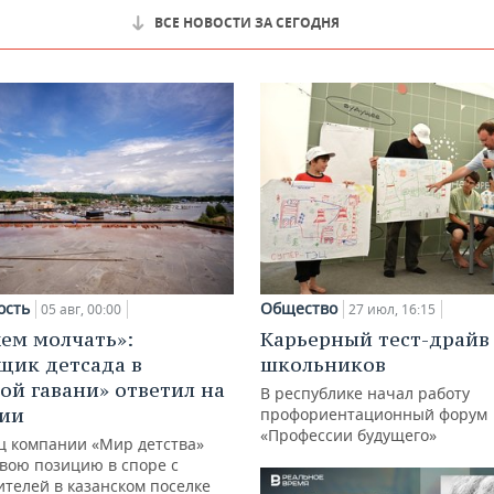
ВСЕ НОВОСТИ ЗА СЕГОДНЯ
ость
Общество
05 авг, 00:00
27 июл, 16:15
ем молчать»:
Карьерный тест-драйв
щик детсада в
школьников
ой гавани» ответил на
В республике начал работу
зии
профориентационный форум
«Профессии будущего»
ц компании «Мир детства»
свою позицию в споре с
ителей в казанском поселке