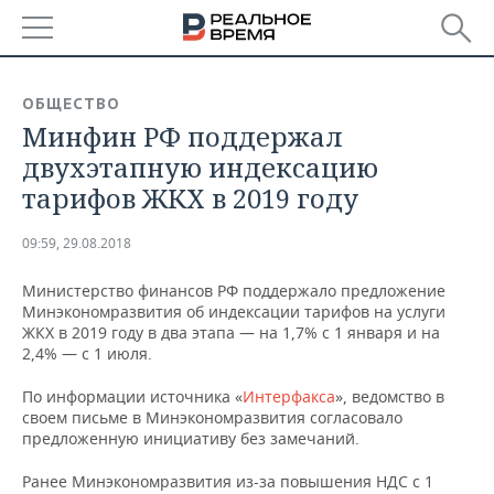
РЕГИОНЫ
ОБЩЕСТВО
Минфин РФ поддержал
БАШКОРТОСТАН
НОВОСТИ
двухэтапную индексацию
ТАТАРСТАН
АНАЛИТИКА
тарифов ЖКХ в 2019 году
УДМУРТИЯ
НОВОСТИ АНАЛИТИКИ
ЭКОНОМИКА
09:59, 29.08.2018
ДЕКЛАРАЦИИ О ДОХОДАХ
НОВОСТИ ЭКОНОМИКИ
ПРОМЫШЛЕННОСТЬ
Министерство финансов РФ поддержало предложение
Минэкономразвития об индексации тарифов на услуги
КОРОЛИ ГОСЗАКАЗА ПФО
ФИНАНСЫ
НОВОСТИ
НЕДВИЖИМОСТЬ
ЖКХ в 2019 году в два этапа — на 1,7% с 1 января и на
ПРОМЫШЛЕННОСТИ
2,4% — с 1 июля.
ВУЗЫ ТАТАРСТАНА
БАНКИ
НОВОСТИ НЕДВИЖИМОСТИ
АВТО
По информации источника «
Интерфакса
», ведомство в
АГРОПРОМ
своем письме в Минэкономразвития согласовало
КОМУ ПРИНАДЛЕЖАТ
БЮДЖЕТ
НОВОСТИ АВТО
БИЗНЕС
предложенную инициативу без замечаний.
ТОРГОВЫЕ ЦЕНТРЫ
МАШИНОСТРОЕНИЕ
ТАТАРСТАНА
Ранее Минэкономразвития из-за повышения НДС с 1
ИНВЕСТИЦИИ
НОВОСТИ БИЗНЕСА
ТЕХНОЛОГИИ