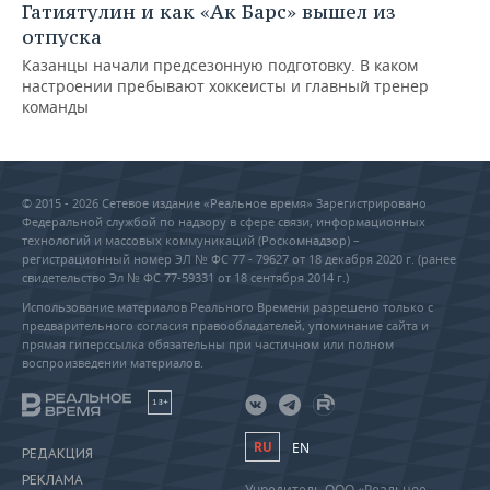
Гатиятулин и как «Ак Барс» вышел из
отпуска
Казанцы начали предсезонную подготовку. В каком
настроении пребывают хоккеисты и главный тренер
команды
© 2015 - 2026 Сетевое издание «Реальное время» Зарегистрировано
Федеральной службой по надзору в сфере связи, информационных
технологий и массовых коммуникаций (Роскомнадзор) –
регистрационный номер ЭЛ № ФС 77 - 79627 от 18 декабря 2020 г. (ранее
свидетельство Эл № ФС 77-59331 от 18 сентября 2014 г.)
Использование материалов Реального Времени разрешено только с
предварительного согласия правообладателей, упоминание сайта и
прямая гиперссылка обязательны при частичном или полном
воспроизведении материалов.
18+
RU
EN
РЕДАКЦИЯ
РЕКЛАМА
Учредитель ООО «Реальное