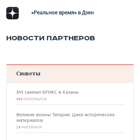
ВОДНЫЕ ВИДЫ СПОРТА
ОБРАЗОВАНИЕ
«Реальное время» в Дзен
ХОККЕЙ С МЯЧОМ
ПРОИСШЕСТВИЯ
НОВОСТИ ПАРТНЕРОВ
Сюжеты
XVI саммит БРИКС в Казани
499
МАТЕРИАЛОВ
Великие воины Татарии. Цикл исторических
материалов
24
МАТЕРИАЛА