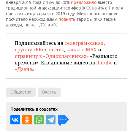
НЕФТЕХИМИЯ
января 2019 года с 18% до 20%
предложило
вместо
традиционной индексации тарифов ЖКХ на 4% с 1 июля
РОЗНИЧНАЯ ТОРГОВЛЯ
НОВОСТИ ТЕХНОЛОГИЙ
МЕРОПРИЯТИЯ
повысить их два раза в 2019 году. Минэнерго позднее
НЕФТЬ
посчитало необходимым
поднять
тарифы ЖКХ также
ТРАНСПОРТ
IT
НОВОСТИ МЕРОПРИЯТИЙ
СПОРТ
дважды, но на 1,7% и 4%.
ОПК
УСЛУГИ
МЕДИА
ВЫЕЗДНАЯ РЕДАКЦИЯ
НОВОСТИ СПОРТА
ОБЩЕСТВО
ЭНЕРГЕТИКА
Подписывайтесь на
телеграм-канал
,
группу «ВКонтакте»
,
канал в MAX
и
ТЕЛЕКОММУНИКАЦИИ
БИЗНЕС-БРАНЧИ
ФУТБОЛ
НОВОСТИ ОБЩЕСТВА
ФОТОГАЛЕРЕЯ
страницу в «Одноклассниках»
«Реального
времени». Ежедневные видео на
Rutube
и
ONLINE-КОНФЕРЕНЦИИ
ХОККЕЙ
ВЛАСТЬ
СЮЖЕТЫ
«Дзене»
.
ОТКРЫТАЯ ЛЕКЦИЯ
БАСКЕТБОЛ
ИНФРАСТРУКТУРА
СПРАВОЧНИК
Общество
Власть
ВОЛЕЙБОЛ
ИСТОРИЯ
СПИСОК ПЕРСОН
ПОЛНАЯ ВЕРСИЯ
КИБЕРСПОРТ
КУЛЬТУРА
СПИСОК КОМПАНИЙ
Поделитесь в соцсетях
ФИГУРНОЕ КАТАНИЕ
МЕДИЦИНА