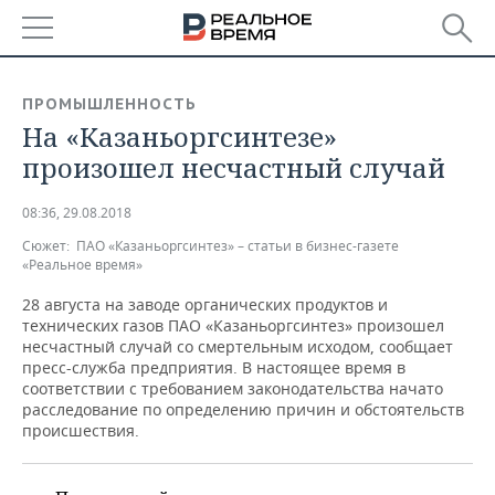
РЕГИОНЫ
ПРОМЫШЛЕННОСТЬ
На «Казаньоргсинтезе»
БАШКОРТОСТАН
НОВОСТИ
произошел несчастный случай
ТАТАРСТАН
АНАЛИТИКА
08:36, 29.08.2018
УДМУРТИЯ
НОВОСТИ АНАЛИТИКИ
ЭКОНОМИКА
Сюжет:
ПАО «Казаньоргсинтез» – статьи в бизнес-газете
«Реальное время»
ДЕКЛАРАЦИИ О ДОХОДАХ
НОВОСТИ ЭКОНОМИКИ
ПРОМЫШЛЕННОСТЬ
28 августа на заводе органических продуктов и
технических газов ПАО «Казаньоргсинтез» произошел
КОРОЛИ ГОСЗАКАЗА ПФО
ФИНАНСЫ
НОВОСТИ
НЕДВИЖИМОСТЬ
несчастный случай cо смертельным исходом, сообщает
ПРОМЫШЛЕННОСТИ
пресс-служба предприятия. В настоящее время в
ВУЗЫ ТАТАРСТАНА
БАНКИ
НОВОСТИ НЕДВИЖИМОСТИ
АВТО
соответствии с требованием законодательства начато
АГРОПРОМ
расследование по определению причин и обстоятельств
происшествия.
КОМУ ПРИНАДЛЕЖАТ
БЮДЖЕТ
НОВОСТИ АВТО
БИЗНЕС
ТОРГОВЫЕ ЦЕНТРЫ
МАШИНОСТРОЕНИЕ
ТАТАРСТАНА
ИНВЕСТИЦИИ
НОВОСТИ БИЗНЕСА
ТЕХНОЛОГИИ