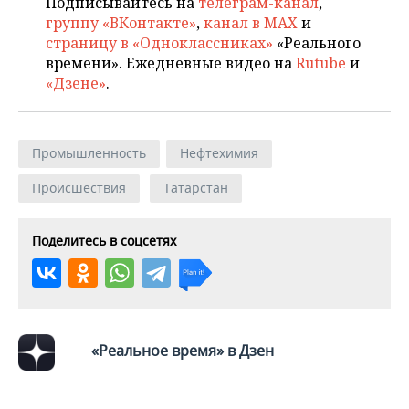
Подписывайтесь на
телеграм-канал
,
НЕФТЕХИМИЯ
группу «ВКонтакте»
,
канал в MAX
и
РОЗНИЧНАЯ ТОРГОВЛЯ
НОВОСТИ ТЕХНОЛОГИЙ
МЕРОПРИЯТИЯ
страницу в «Одноклассниках»
«Реального
НЕФТЬ
времени». Ежедневные видео на
Rutube
и
ТРАНСПОРТ
IT
НОВОСТИ МЕРОПРИЯТИЙ
СПОРТ
«Дзене»
.
ОПК
УСЛУГИ
МЕДИА
ВЫЕЗДНАЯ РЕДАКЦИЯ
НОВОСТИ СПОРТА
ОБЩЕСТВО
ЭНЕРГЕТИКА
Промышленность
Нефтехимия
ТЕЛЕКОММУНИКАЦИИ
БИЗНЕС-БРАНЧИ
ФУТБОЛ
НОВОСТИ ОБЩЕСТВА
ФОТОГАЛЕРЕЯ
Происшествия
Татарстан
ONLINE-КОНФЕРЕНЦИИ
ХОККЕЙ
ВЛАСТЬ
СЮЖЕТЫ
Поделитесь в соцсетях
ОТКРЫТАЯ ЛЕКЦИЯ
БАСКЕТБОЛ
ИНФРАСТРУКТУРА
СПРАВОЧНИК
ВОЛЕЙБОЛ
ИСТОРИЯ
СПИСОК ПЕРСОН
ПОЛНАЯ ВЕРСИЯ
КИБЕРСПОРТ
КУЛЬТУРА
СПИСОК КОМПАНИЙ
«Реальное время» в Дзен
ФИГУРНОЕ КАТАНИЕ
МЕДИЦИНА