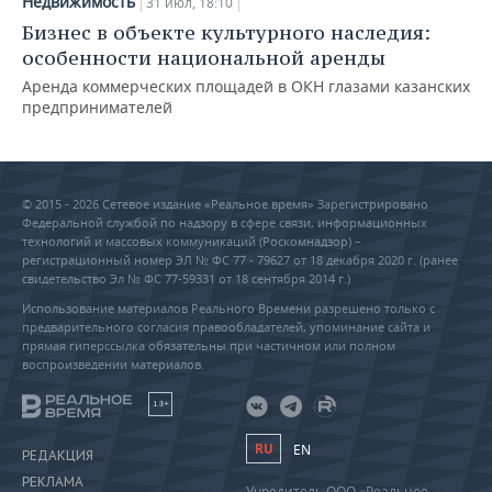
Недвижимость
31 июл, 18:10
Бизнес в объекте культурного наследия:
особенности национальной аренды
Аренда коммерческих площадей в ОКН глазами казанских
предпринимателей
© 2015 - 2026 Сетевое издание «Реальное время» Зарегистрировано
Федеральной службой по надзору в сфере связи, информационных
технологий и массовых коммуникаций (Роскомнадзор) –
регистрационный номер ЭЛ № ФС 77 - 79627 от 18 декабря 2020 г. (ранее
свидетельство Эл № ФС 77-59331 от 18 сентября 2014 г.)
Использование материалов Реального Времени разрешено только с
предварительного согласия правообладателей, упоминание сайта и
прямая гиперссылка обязательны при частичном или полном
воспроизведении материалов.
18+
RU
EN
РЕДАКЦИЯ
РЕКЛАМА
Учредитель ООО «Реальное