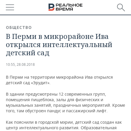
РЕГИОНЫ
ОБЩЕСТВО
В Перми в микрорайоне Ива
БАШКОРТОСТАН
НОВОСТИ
открылся интеллектуальный
ТАТАРСТАН
АНАЛИТИКА
детский сад
УДМУРТИЯ
НОВОСТИ АНАЛИТИКИ
ЭКОНОМИКА
10:55, 28.08.2018
ДЕКЛАРАЦИИ О ДОХОДАХ
НОВОСТИ ЭКОНОМИКИ
ПРОМЫШЛЕННОСТЬ
В Перми на территории микрорайона Ива открылся
детский сад «Эрудит».
КОРОЛИ ГОСЗАКАЗА ПФО
ФИНАНСЫ
НОВОСТИ
НЕДВИЖИМОСТЬ
ПРОМЫШЛЕННОСТИ
В здании предусмотрены 12 современных групп,
помещения пищеблока, залы для физических и
ВУЗЫ ТАТАРСТАНА
БАНКИ
НОВОСТИ НЕДВИЖИМОСТИ
АВТО
музыкальных занятий, праздничных мероприятий. Кроме
АГРОПРОМ
того, там обустроен пандус и пассажирский лифт.
КОМУ ПРИНАДЛЕЖАТ
БЮДЖЕТ
НОВОСТИ АВТО
БИЗНЕС
ТОРГОВЫЕ ЦЕНТРЫ
МАШИНОСТРОЕНИЕ
Как пояснили в городской мэрии, детский сад создан как
ТАТАРСТАНА
центр интеллектуального развития. Образовательная
ИНВЕСТИЦИИ
НОВОСТИ БИЗНЕСА
ТЕХНОЛОГИИ