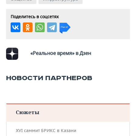
ВОДНЫЕ ВИДЫ СПОРТА
ОБРАЗОВАНИЕ
ХОККЕЙ С МЯЧОМ
ПРОИСШЕСТВИЯ
Поделитесь в соцсетях
«Реальное время» в Дзен
НОВОСТИ ПАРТНЕРОВ
Сюжеты
XVI саммит БРИКС в Казани