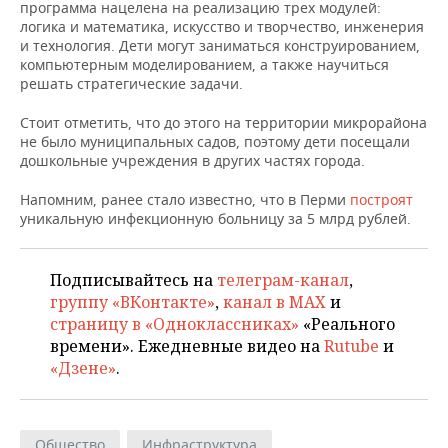
НЕФТЕХИМИЯ
программа нацелена на реализацию трех модулей:
логика и математика, искусство и творчество, инженерия
РОЗНИЧНАЯ ТОРГОВЛЯ
НОВОСТИ ТЕХНОЛОГИЙ
МЕРОПРИЯТИЯ
и технология. Дети могут заниматься конструированием,
НЕФТЬ
компьютерным моделированием, а также научиться
ТРАНСПОРТ
IT
НОВОСТИ МЕРОПРИЯТИЙ
СПОРТ
решать стратегические задачи.
ОПК
Стоит отметить, что до этого на территории микрорайона
УСЛУГИ
МЕДИА
ВЫЕЗДНАЯ РЕДАКЦИЯ
НОВОСТИ СПОРТА
ОБЩЕСТВО
не было муниципальных садов, поэтому дети посещали
ЭНЕРГЕТИКА
дошкольные учреждения в других частях города.
ТЕЛЕКОММУНИКАЦИИ
БИЗНЕС-БРАНЧИ
ФУТБОЛ
НОВОСТИ ОБЩЕСТВА
ФОТОГАЛЕРЕЯ
Напомним, ранее стало известно, что в Перми
построят
уникальную инфекционную больницу за 5 млрд рублей.
ONLINE-КОНФЕРЕНЦИИ
ХОККЕЙ
ВЛАСТЬ
СЮЖЕТЫ
ОТКРЫТАЯ ЛЕКЦИЯ
БАСКЕТБОЛ
ИНФРАСТРУКТУРА
СПРАВОЧНИК
Подписывайтесь на
телеграм-канал
,
группу «ВКонтакте»
,
канал в MAX
и
ВОЛЕЙБОЛ
ИСТОРИЯ
СПИСОК ПЕРСОН
ПОЛНАЯ ВЕРСИЯ
страницу в «Одноклассниках»
«Реального
времени». Ежедневные видео на
Rutube
и
КИБЕРСПОРТ
КУЛЬТУРА
СПИСОК КОМПАНИЙ
«Дзене»
.
ФИГУРНОЕ КАТАНИЕ
МЕДИЦИНА
Общество
Инфраструктура