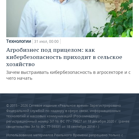
Технологии
31 июл, 00:00
Агробизнес под прицелом: как
кибербезопасность приходит в сельское
хозяйство
Зачем выстраивать кибербезопасность в агросекторе и с
чего начать
© 2015 - 2026 Сетевое издание «Реальное время» Зарегистрировано
Федеральной службой по надзору в сфере связи, информационных
технологий и массовых коммуникаций (Роскомнадзор) –
регистрационный номер ЭЛ № ФС 77 - 79627 от 18 декабря 2020 г. (ранее
свидетельство Эл № ФС 77-59331 от 18 сентября 2014 г.)
Использование материалов Реального Времени разрешено только с