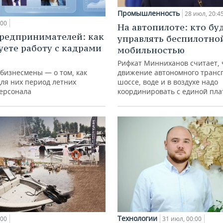
Промышленность
28 июл, 20:4
:00
На автопилоте: кто бу
редпринимателей: как
управлять беспилотно
уете работу с кадрами
мобильностью
Рифкат Минниханов считает, 
 бизнесмены — о том, как
движение автономного транс
для них период летних
шоссе, воде и в воздухе надо
персонала
координировать с единой пл
Технологии
:00
31 июл, 00:00