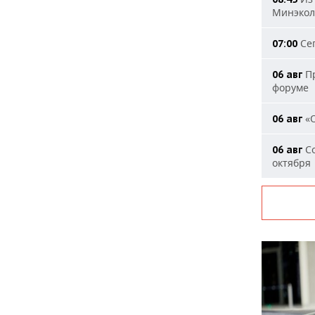
Минэкол
Сег
07:00
Пр
06 авг
форуме
«О
06 авг
Со
06 авг
октября