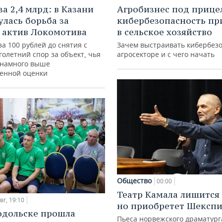
а 2,4 млрд: в Казани
Агробизнес под прице
улась борьба за
кибербезопасность пр
 актив Локомотива
в сельское хозяйство
за 100 рублей до снятия с
Зачем выстраивать кибербезо
голетний спор за объект, чья
агросекторе и с чего начать
 намного выше
венной оценки
Общество
00:00
Театр Камала лишится 
вг, 19:10
но приобретет Шексп
одольске прошла
Пьеса норвежского драматург