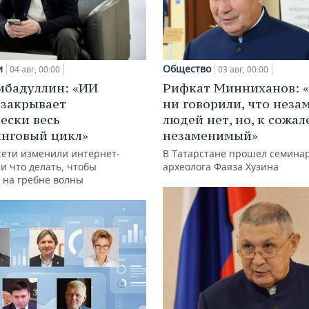
и
Общество
04 авг, 00:00
03 авг, 00:00
ибадуллин: «ИИ
Рифкат Минниханов: «
 закрывает
ни говорили, что нез
ески весь
людей нет, но, к сожал
нговый цикл»
незаменимый»
сети изменили интернет-
В Татарстане прошел семина
и что делать, чтобы
археолога Фаяза Хузина
 на гребне волны