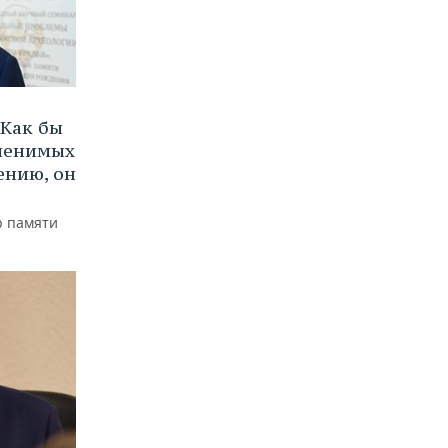
Как бы
аменимых
ению, он
р памяти