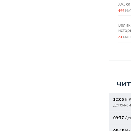
XVI с
499
МА
Велик
истор
24
МАТ
ЧИ
В Р
12:05
детей-с
Деп
09:37
Из 
08:45