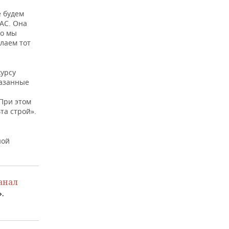
е будем
АС. Она
Но мы
лаем тот
курсу
казанные
При этом
та строй».
ной
анал
.