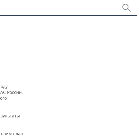
оду,
АС России.
ого
езультаты
товим план