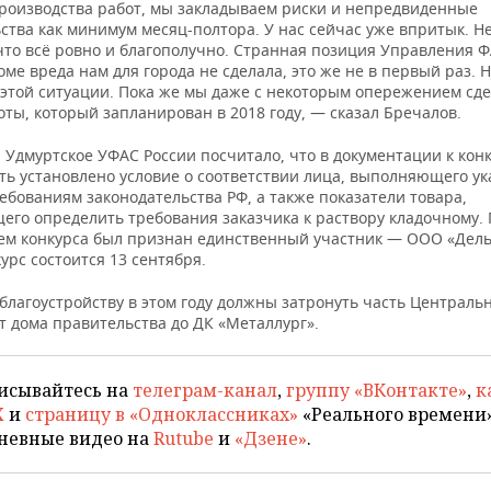
производства работ, мы закладываем риски и непредвиденные
ства как минимум месяц-полтора. У нас сейчас уже впритык. Н
что всё ровно и благополучно. Странная позиция Управления Ф
оме вреда нам для города не сделала, это же не в первый раз. 
 этой ситуации. Пока же мы даже с некоторым опережением сде
ты, который запланирован в 2018 году, — сказал Бречалов.
 Удмуртское УФАС России посчитало, что в документации к кон
ть установлено условие о соответствии лица, выполняющего у
ебованиям законодательства РФ, а также показатели товара,
его определить требования заказчика к раствору кладочному. 
ем конкурса был признан единственный участник — ООО «Дель
урс состоится 13 сентября.
благоустройству в этом году должны затронуть часть Централь
т дома правительства до ДК «Металлург».
исывайтесь на
телеграм-канал
,
группу «ВКонтакте»
,
к
X
и
страницу в «Одноклассниках»
«Реального времени»
невные видео на
Rutube
и
«Дзене»
.