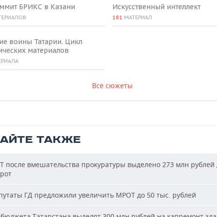
аммит БРИКС в Казани
Искусственный интеллект
ТЕРИАЛОВ
181
МАТЕРИАЛ
ие воины Татарии. Цикл
ических материалов
ЕРИАЛА
Все сюжеты
ТАЙТЕ ТАКЖЕ
Т после вмешательства прокуратуры выделено 273 млн рублей 
ирот
утаты ГД предложили увеличить МРОТ до 50 тыс. рублей
бюджета Татарстана выделят 300 млн рублей на капремонт зд