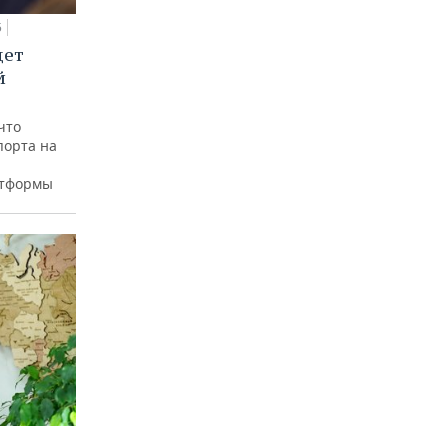
5
дет
й
что
порта на
атформы