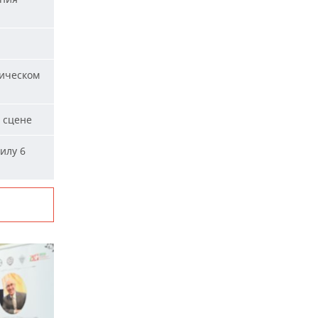
ическом
 сцене
илу 6