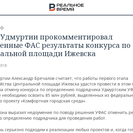
ВО
 Удмуртии прокомментировал
енные ФАС результаты конкурса по
альной площади Ижевска
2018
ртии Александр Бречалов считает, что работы первого этапа
йства Центральной площади Ижевска удастся провести в этом г
на отмену конкурса по определению подрядчика Удмуртским УФ
е необходимо освоить 85 млн рублей, выделенных из федеральн
о проекту «Комфортная городская среда».
иона выразил недоумение по поводу решения УФАС отменить р
НА
по определению подрядчика для проведения работ.
ь серьезно подходим к реализации любых проектов и, когда го