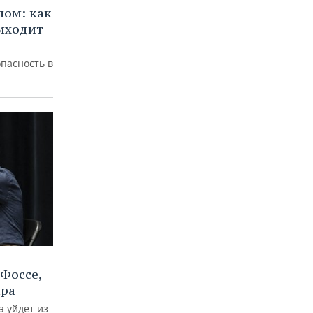
лом: как
иходит
пасность в
Фоссе,
ира
а уйдет из