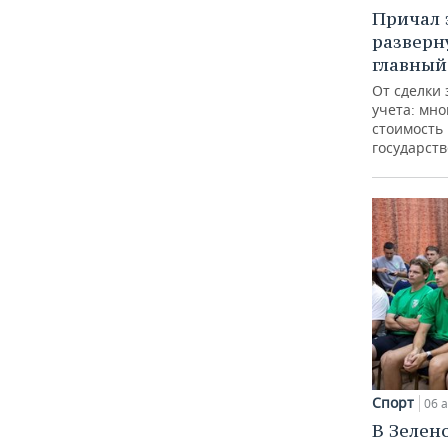
Причал з
разверн
главный
От сделки 
учета: мно
стоимость
государст
Спорт
06 а
В Зелен