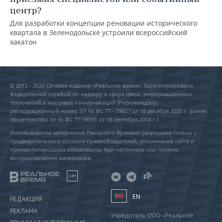
центр?
Для разработки концепции реновации исторического
квартала в Зеленодольске устроили всероссийский
хакатон
© 2015 - 2026 Сетевое издание «Реальное время» Зарегистрировано
Федеральной службой по надзору в сфере связи, информационных
технологий и массовых коммуникаций (Роскомнадзор) –
регистрационный номер ЭЛ № ФС 77 - 79627 от 18 декабря 2020 г. (ранее
свидетельство Эл № ФС 77-59331 от 18 сентября 2014 г.)
Использование материалов Реального Времени разрешено только с
предварительного согласия правообладателей, упоминание сайта и
прямая гиперссылка обязательны при частичном или полном
воспроизведении материалов.
18+
RU
EN
РЕДАКЦИЯ
РЕКЛАМА
Учредитель ООО «Реальное