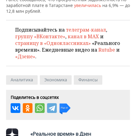
НЕФТЕХИМИЯ
заработной плате в Татарстане
увеличилась
на 6,9% — до
12,8 млн рублей.
РОЗНИЧНАЯ ТОРГОВЛЯ
НОВОСТИ ТЕХНОЛОГИЙ
МЕРОПРИЯТИЯ
НЕФТЬ
ТРАНСПОРТ
IT
НОВОСТИ МЕРОПРИЯТИЙ
СПОРТ
Подписывайтесь на
телеграм-канал
,
ОПК
группу «ВКонтакте»
,
канал в MAX
и
УСЛУГИ
МЕДИА
ВЫЕЗДНАЯ РЕДАКЦИЯ
НОВОСТИ СПОРТА
ОБЩЕСТВО
страницу в «Одноклассниках»
«Реального
ЭНЕРГЕТИКА
времени». Ежедневные видео на
Rutube
и
ТЕЛЕКОММУНИКАЦИИ
БИЗНЕС-БРАНЧИ
ФУТБОЛ
НОВОСТИ ОБЩЕСТВА
ФОТОГАЛЕРЕЯ
«Дзене»
.
ONLINE-КОНФЕРЕНЦИИ
ХОККЕЙ
ВЛАСТЬ
СЮЖЕТЫ
Аналитика
Экономика
Финансы
ОТКРЫТАЯ ЛЕКЦИЯ
БАСКЕТБОЛ
ИНФРАСТРУКТУРА
СПРАВОЧНИК
ВОЛЕЙБОЛ
ИСТОРИЯ
СПИСОК ПЕРСОН
ПОЛНАЯ ВЕРСИЯ
Поделитесь в соцсетях
КИБЕРСПОРТ
КУЛЬТУРА
СПИСОК КОМПАНИЙ
ФИГУРНОЕ КАТАНИЕ
МЕДИЦИНА
«Реальное время» в Дзен