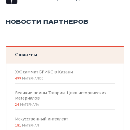
ВОДНЫЕ ВИДЫ СПОРТА
ОБРАЗОВАНИЕ
ХОККЕЙ С МЯЧОМ
ПРОИСШЕСТВИЯ
НОВОСТИ ПАРТНЕРОВ
Сюжеты
XVI саммит БРИКС в Казани
499
МАТЕРИАЛОВ
Великие воины Татарии. Цикл исторических
материалов
24
МАТЕРИАЛА
Искусственный интеллект
181
МАТЕРИАЛ