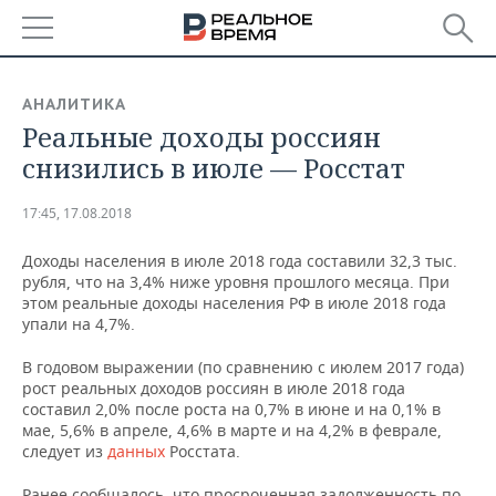
РЕГИОНЫ
АНАЛИТИКА
Реальные доходы россиян
БАШКОРТОСТАН
НОВОСТИ
снизились в июле — Росстат
ТАТАРСТАН
АНАЛИТИКА
17:45, 17.08.2018
УДМУРТИЯ
НОВОСТИ АНАЛИТИКИ
ЭКОНОМИКА
Доходы населения в июле 2018 года составили 32,3 тыс.
рубля, что на 3,4% ниже уровня прошлого месяца. При
ДЕКЛАРАЦИИ О ДОХОДАХ
НОВОСТИ ЭКОНОМИКИ
ПРОМЫШЛЕННОСТЬ
этом реальные доходы населения РФ в июле 2018 года
упали на 4,7%.
КОРОЛИ ГОСЗАКАЗА ПФО
ФИНАНСЫ
НОВОСТИ
НЕДВИЖИМОСТЬ
ПРОМЫШЛЕННОСТИ
В годовом выражении (по сравнению с июлем 2017 года)
ВУЗЫ ТАТАРСТАНА
БАНКИ
НОВОСТИ НЕДВИЖИМОСТИ
АВТО
рост реальных доходов россиян в июле 2018 года
АГРОПРОМ
составил 2,0% после роста на 0,7% в июне и на 0,1% в
мае, 5,6% в апреле, 4,6% в марте и на 4,2% в феврале,
КОМУ ПРИНАДЛЕЖАТ
БЮДЖЕТ
НОВОСТИ АВТО
БИЗНЕС
следует из
ТОРГОВЫЕ ЦЕНТРЫ
МАШИНОСТРОЕНИЕ
данных
Росстата.
ТАТАРСТАНА
ИНВЕСТИЦИИ
НОВОСТИ БИЗНЕСА
ТЕХНОЛОГИИ
Ранее сообщалось, что просроченная задолженность по