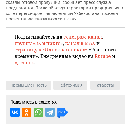
НЕФТЕХИМИЯ
склады готовой продукции, сообщает пресс-служба
предприятия. После объезда территории предприятия в
РОЗНИЧНАЯ ТОРГОВЛЯ
НОВОСТИ ТЕХНОЛОГИЙ
МЕРОПРИЯТИЯ
ходе переговоров для делегации Узбекистана провели
НЕФТЬ
презентацию «Казаньоргсинтеза».
ТРАНСПОРТ
IT
НОВОСТИ МЕРОПРИЯТИЙ
СПОРТ
ОПК
Подписывайтесь на
телеграм-канал
,
УСЛУГИ
МЕДИА
ВЫЕЗДНАЯ РЕДАКЦИЯ
НОВОСТИ СПОРТА
ОБЩЕСТВО
ЭНЕРГЕТИКА
группу «ВКонтакте»
,
канал в MAX
и
страницу в «Одноклассниках»
«Реального
ТЕЛЕКОММУНИКАЦИИ
БИЗНЕС-БРАНЧИ
ФУТБОЛ
НОВОСТИ ОБЩЕСТВА
ФОТОГАЛЕРЕЯ
времени». Ежедневные видео на
Rutube
и
«Дзене»
.
ONLINE-КОНФЕРЕНЦИИ
ХОККЕЙ
ВЛАСТЬ
СЮЖЕТЫ
ОТКРЫТАЯ ЛЕКЦИЯ
БАСКЕТБОЛ
ИНФРАСТРУКТУРА
СПРАВОЧНИК
Промышленность
Нефтехимия
Татарстан
ВОЛЕЙБОЛ
ИСТОРИЯ
СПИСОК ПЕРСОН
ПОЛНАЯ ВЕРСИЯ
Поделитесь в соцсетях
КИБЕРСПОРТ
КУЛЬТУРА
СПИСОК КОМПАНИЙ
ФИГУРНОЕ КАТАНИЕ
МЕДИЦИНА