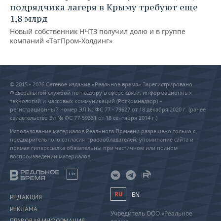
подрядчика лагеря в Крыму требуют еще
1,8 млрд
Новый собственник НЧТЗ получил долю и в группе
компаний «ТатПром-Холдинг»
© 2015 - 2026 Сетевое издание «Реальное время» Зарегистрировано
Федеральной службой по надзору в сфере связи, информационных
технологий и массовых коммуникаций (Роскомнадзор) –
регистрационный номер ЭЛ № ФС 77 - 79627 от 18 декабря 2020 г. (ранее
свидетельство Эл № ФС 77-59331 от 18 сентября 2014 г.)
Использование материалов Реального Времени разрешено только с
предварительного согласия правообладателей, упоминание сайта и
прямая гиперссылка обязательны при частичном или полном
воспроизведении материалов.
18+
RU
EN
РЕДАКЦИЯ
РЕКЛАМА
Учредитель ООО «Реальное
ПРАВОВАЯ ИНФОРМАЦИЯ