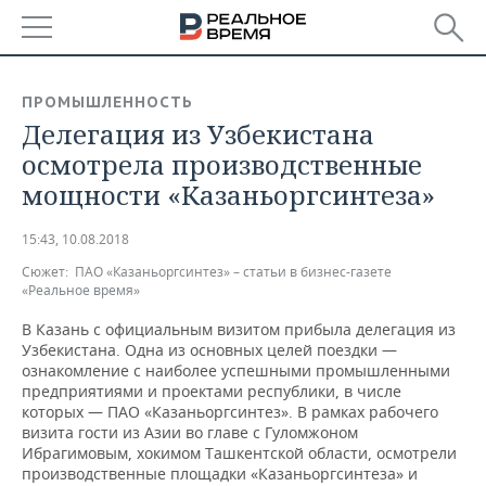
РЕГИОНЫ
ПРОМЫШЛЕННОСТЬ
Делегация из Узбекистана
БАШКОРТОСТАН
НОВОСТИ
осмотрела производственные
ТАТАРСТАН
АНАЛИТИКА
мощности «Казаньоргсинтеза»
УДМУРТИЯ
НОВОСТИ АНАЛИТИКИ
ЭКОНОМИКА
15:43, 10.08.2018
Сюжет:
ПАО «Казаньоргсинтез» – статьи в бизнес-газете
ДЕКЛАРАЦИИ О ДОХОДАХ
НОВОСТИ ЭКОНОМИКИ
ПРОМЫШЛЕННОСТЬ
«Реальное время»
КОРОЛИ ГОСЗАКАЗА ПФО
ФИНАНСЫ
НОВОСТИ
НЕДВИЖИМОСТЬ
В Казань с официальным визитом прибыла делегация из
ПРОМЫШЛЕННОСТИ
Узбекистана. Одна из основных целей поездки —
ознакомление с наиболее успешными промышленными
ВУЗЫ ТАТАРСТАНА
БАНКИ
НОВОСТИ НЕДВИЖИМОСТИ
АВТО
предприятиями и проектами республики, в числе
АГРОПРОМ
которых — ПАО «Казаньоргсинтез». В рамках рабочего
КОМУ ПРИНАДЛЕЖАТ
БЮДЖЕТ
НОВОСТИ АВТО
БИЗНЕС
визита гости из Азии во главе с Гуломжоном
ТОРГОВЫЕ ЦЕНТРЫ
МАШИНОСТРОЕНИЕ
Ибрагимовым, хокимом Ташкентской области, осмотрели
ТАТАРСТАНА
производственные площадки «Казаньоргсинтеза» и
ИНВЕСТИЦИИ
НОВОСТИ БИЗНЕСА
ТЕХНОЛОГИИ