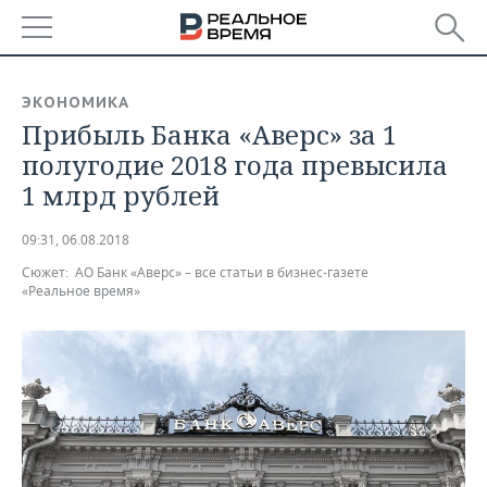
РЕГИОНЫ
ЭКОНОМИКА
Прибыль Банка «Аверс» за 1
БАШКОРТОСТАН
НОВОСТИ
полугодие 2018 года превысила
ТАТАРСТАН
АНАЛИТИКА
1 млрд рублей
УДМУРТИЯ
НОВОСТИ АНАЛИТИКИ
ЭКОНОМИКА
09:31, 06.08.2018
Сюжет:
АО Банк «Аверс» – все статьи в бизнес-газете
ДЕКЛАРАЦИИ О ДОХОДАХ
НОВОСТИ ЭКОНОМИКИ
ПРОМЫШЛЕННОСТЬ
«Реальное время»
КОРОЛИ ГОСЗАКАЗА ПФО
ФИНАНСЫ
НОВОСТИ
НЕДВИЖИМОСТЬ
ПРОМЫШЛЕННОСТИ
ВУЗЫ ТАТАРСТАНА
БАНКИ
НОВОСТИ НЕДВИЖИМОСТИ
АВТО
АГРОПРОМ
КОМУ ПРИНАДЛЕЖАТ
БЮДЖЕТ
НОВОСТИ АВТО
БИЗНЕС
ТОРГОВЫЕ ЦЕНТРЫ
МАШИНОСТРОЕНИЕ
ТАТАРСТАНА
ИНВЕСТИЦИИ
НОВОСТИ БИЗНЕСА
ТЕХНОЛОГИИ