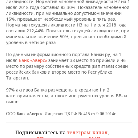
ВОДНЫЕ ВИДЫ СПОРТА
ОБРАЗОВАНИЕ
ликвидности. Норматив мгновенной ликвидности Н2 на 1
июля 2018 года составил 83,30%. Показатель мгновенной
ликвидности, при минимально допустимом значении
ХОККЕЙ С МЯЧОМ
ПРОИСШЕСТВИЯ
15%, превышает необходимый уровень в пять раз.
Норматив текущей ликвидности Н3 на 1 июля 2018 года
составил 212,44%. Показатель текущей ликвидности, при
минимальном значении 50%, превышает необходимый
уровень в четыре раза.
По данным информационного портала Банки.ру, на 1
июля
Банк «Аверс»
занимает 38 место по прибыли и 46
место по размеру собственных средств (капитала) среди
российских банков и второе место по Республике
Татарстан.
97% активов Банка размещены в кредитах 1 и 2
категории качества, а также инструментах уровня BB- и
выше.
ООО Банк «Аверс». Лицензия ЦБ РФ № 415 от 9.06.2014г
Подписывайтесь на
телеграм-канал
,