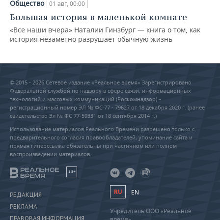
Общество
01 авг, 00:00
Большая история в маленькой комнате
«Все наши вчера» Наталии Гинзбург — книга о том, как
история незаметно разрушает обычную жизнь
© 2015 - 2026 Сетевое издание «Реальное время» Зарегистрировано
Федеральной службой по надзору в сфере связи, информационных
технологий и массовых коммуникаций (Роскомнадзор) –
регистрационный номер ЭЛ № ФС 77 - 79627 от 18 декабря 2020 г. (ранее
свидетельство Эл № ФС 77-59331 от 18 сентября 2014 г.)
Использование материалов Реального Времени разрешено только с
предварительного согласия правообладателей, упоминание сайта и
прямая гиперссылка обязательны при частичном или полном
воспроизведении материалов.
18+
RU
EN
РЕДАКЦИЯ
РЕКЛАМА
Учредитель ООО «Реальное
ПРАВОВАЯ ИНФОРМАЦИЯ
время»