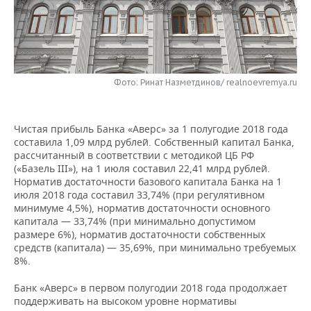
НЕФТЕХИМИЯ
РОЗНИЧНАЯ ТОРГОВЛЯ
НОВОСТИ ТЕХНОЛОГИЙ
МЕРОПРИЯТИЯ
НЕФТЬ
ТРАНСПОРТ
IT
НОВОСТИ МЕРОПРИЯТИЙ
СПОРТ
ОПК
Фото: Ринат Назметдинов/ realnoevremya.ru
УСЛУГИ
МЕДИА
ВЫЕЗДНАЯ РЕДАКЦИЯ
НОВОСТИ СПОРТА
ОБЩЕСТВО
ЭНЕРГЕТИКА
ТЕЛЕКОММУНИКАЦИИ
БИЗНЕС-БРАНЧИ
ФУТБОЛ
НОВОСТИ ОБЩЕСТВА
ФОТОГАЛЕРЕЯ
Чистая прибыль Банка «Аверс» за 1 полугодие 2018 года
составила 1,09 млрд рублей. Собственный капитал Банка,
ONLINE-КОНФЕРЕНЦИИ
ХОККЕЙ
ВЛАСТЬ
СЮЖЕТЫ
рассчитанный в соответствии с методикой ЦБ РФ
(«Базель III»), на 1 июля составил 22,41 млрд рублей.
Норматив достаточности базового капитала Банка на 1
ОТКРЫТАЯ ЛЕКЦИЯ
БАСКЕТБОЛ
ИНФРАСТРУКТУРА
СПРАВОЧНИК
июля 2018 года составил 33,74% (при регулятивном
минимуме 4,5%), норматив достаточности основного
ВОЛЕЙБОЛ
ИСТОРИЯ
СПИСОК ПЕРСОН
ПОЛНАЯ ВЕРСИЯ
капитала — 33,74% (при минимально допустимом
размере 6%), норматив достаточности собственных
средств (капитала) — 35,69%, при минимально требуемых
КИБЕРСПОРТ
КУЛЬТУРА
СПИСОК КОМПАНИЙ
8%.
ФИГУРНОЕ КАТАНИЕ
МЕДИЦИНА
Банк «Аверс» в первом полугодии 2018 года продолжает
поддерживать на высоком уровне нормативы