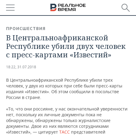
РЕГИОНЫ
ПРОИСШЕСТВИЯ
В Центральноафриканской
БАШКОРТОСТАН
НОВОСТИ
Республике убили двух человек
ТАТАРСТАН
АНАЛИТИКА
с пресс-картами «Известий»
УДМУРТИЯ
НОВОСТИ АНАЛИТИКИ
ЭКОНОМИКА
18:22, 31.07.2018
ДЕКЛАРАЦИИ О ДОХОДАХ
НОВОСТИ ЭКОНОМИКИ
ПРОМЫШЛЕННОСТЬ
В Центральноафриканской Республике убили трех
человек, у двух из которых при себе были пресс-карты
КОРОЛИ ГОСЗАКАЗА ПФО
ФИНАНСЫ
НОВОСТИ
НЕДВИЖИМОСТЬ
издания «Известия». Об этом сообщили в посольстве
ПРОМЫШЛЕННОСТИ
России в стране.
ВУЗЫ ТАТАРСТАНА
БАНКИ
НОВОСТИ НЕДВИЖИМОСТИ
АВТО
«То, что они россияне, у нас окончательной уверенности
АГРОПРОМ
нет, поскольку их личные документы пока не
КОМУ ПРИНАДЛЕЖАТ
БЮДЖЕТ
НОВОСТИ АВТО
БИЗНЕС
обнаружены, обнаружены только журналистские
ТОРГОВЫЕ ЦЕНТРЫ
МАШИНОСТРОЕНИЕ
документы. Двое из них являются сотрудниками
ТАТАРСТАНА
«Известий», — цитирует
ТАСС
представителей
ИНВЕСТИЦИИ
НОВОСТИ БИЗНЕСА
ТЕХНОЛОГИИ