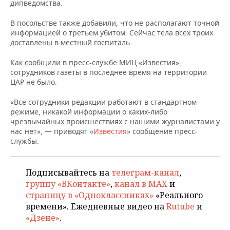
дипведомства.
НЕФТЕХИМИЯ
РОЗНИЧНАЯ ТОРГОВЛЯ
НОВОСТИ ТЕХНОЛОГИЙ
МЕРОПРИЯТИЯ
В посольстве также добавили, что не располагают точной
НЕФТЬ
информацией о третьем убитом. Сейчас тела всех троих
доставлены в местный госпиталь.
ТРАНСПОРТ
IT
НОВОСТИ МЕРОПРИЯТИЙ
СПОРТ
ОПК
Как сообщили в пресс-службе МИЦ «Известия»,
УСЛУГИ
МЕДИА
ВЫЕЗДНАЯ РЕДАКЦИЯ
НОВОСТИ СПОРТА
ОБЩЕСТВО
сотрудников газеты в последнее время на территории
ЭНЕРГЕТИКА
ЦАР не было.
ТЕЛЕКОММУНИКАЦИИ
БИЗНЕС-БРАНЧИ
ФУТБОЛ
НОВОСТИ ОБЩЕСТВА
ФОТОГАЛЕРЕЯ
«Все сотрудники редакции работают в стандартном
режиме, никакой информации о каких-либо
ONLINE-КОНФЕРЕНЦИИ
ХОККЕЙ
ВЛАСТЬ
СЮЖЕТЫ
чрезвычайных происшествиях с нашими журналистами у
нас нет», — приводят «
Известия
» сообщение пресс-
ОТКРЫТАЯ ЛЕКЦИЯ
БАСКЕТБОЛ
ИНФРАСТРУКТУРА
СПРАВОЧНИК
службы.
ВОЛЕЙБОЛ
ИСТОРИЯ
СПИСОК ПЕРСОН
ПОЛНАЯ ВЕРСИЯ
Подписывайтесь на
телеграм-канал
,
группу «ВКонтакте»
,
канал в MAX
и
КИБЕРСПОРТ
КУЛЬТУРА
СПИСОК КОМПАНИЙ
страницу в «Одноклассниках»
«Реального
времени». Ежедневные видео на
Rutube
и
ФИГУРНОЕ КАТАНИЕ
МЕДИЦИНА
«Дзене»
.