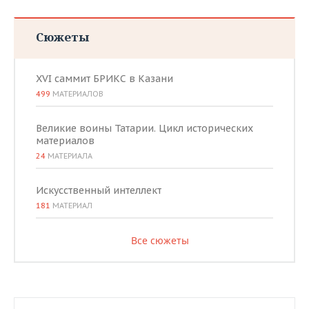
ВОДНЫЕ ВИДЫ СПОРТА
ОБРАЗОВАНИЕ
ХОККЕЙ С МЯЧОМ
ПРОИСШЕСТВИЯ
Сюжеты
XVI саммит БРИКС в Казани
499
МАТЕРИАЛОВ
Великие воины Татарии. Цикл исторических
материалов
24
МАТЕРИАЛА
Искусственный интеллект
181
МАТЕРИАЛ
Все сюжеты