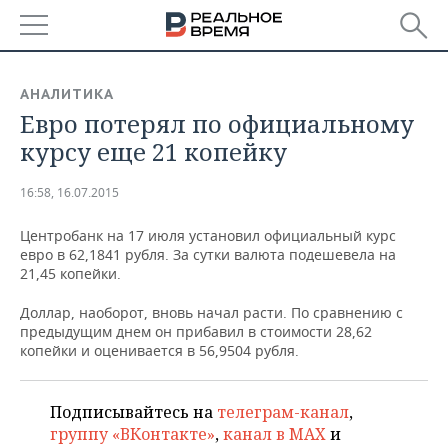
РЕГИОНЫ
АНАЛИТИКА
​Евро потерял по официальному
БАШКОРТОСТАН
НОВОСТИ
курсу еще 21 копейку
ТАТАРСТАН
АНАЛИТИКА
16:58, 16.07.2015
УДМУРТИЯ
НОВОСТИ АНАЛИТИКИ
ЭКОНОМИКА
Центробанк на 17 июля установил официальный курс
евро в 62,1841 рубля. За сутки валюта подешевела на
ДЕКЛАРАЦИИ О ДОХОДАХ
НОВОСТИ ЭКОНОМИКИ
ПРОМЫШЛЕННОСТЬ
21,45 копейки.
КОРОЛИ ГОСЗАКАЗА ПФО
ФИНАНСЫ
НОВОСТИ
НЕДВИЖИМОСТЬ
Доллар, наоборот, вновь начал расти. По сравнению с
ПРОМЫШЛЕННОСТИ
предыдущим днем он прибавил в стоимости 28,62
ВУЗЫ ТАТАРСТАНА
БАНКИ
НОВОСТИ НЕДВИЖИМОСТИ
АВТО
копейки и оценивается в 56,9504 рубля.
АГРОПРОМ
КОМУ ПРИНАДЛЕЖАТ
БЮДЖЕТ
НОВОСТИ АВТО
БИЗНЕС
ТОРГОВЫЕ ЦЕНТРЫ
МАШИНОСТРОЕНИЕ
Подписывайтесь на
телеграм-канал
,
ТАТАРСТАНА
группу «ВКонтакте»
,
канал в MAX
и
ИНВЕСТИЦИИ
НОВОСТИ БИЗНЕСА
ТЕХНОЛОГИИ