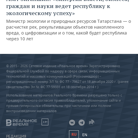
граждан и науки ведет республику к
экологическому успеху»
Министр экологии и природных ресурсов Татарстана — о
расчистке рек, рекультивации объектов накопленного
вреда, о цифровизации и о том, какой будет республика
через 10 лет
© 2015 - 2026 Сетевое издание «Реальное время» Зарегистрировано
Федеральной службой по надзору в сфере связи, информационных
технологий и массовых коммуникаций (Роскомнадзор) –
регистрационный номер ЭЛ № ФС 77 - 79627 от 18 декабря 2020 г. (ранее
свидетельство Эл № ФС 77-59331 от 18 сентября 2014 г.)
Использование материалов Реального Времени разрешено только с
предварительного согласия правообладателей, упоминание сайта и
прямая гиперссылка обязательны при частичном или полном
воспроизведении материалов.
18+
RU
EN
РЕДАКЦИЯ