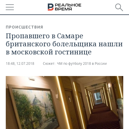
РЕГИОНЫ
ПРОИСШЕСТВИЯ
Пропавшего в Самаре
БАШКОРТОСТАН
НОВОСТИ
британского болельщика нашли
ТАТАРСТАН
АНАЛИТИКА
в московской гостинице
УДМУРТИЯ
НОВОСТИ АНАЛИТИКИ
ЭКОНОМИКА
18:48, 12.07.2018
Сюжет:
ЧМ по футболу 2018 в России
ДЕКЛАРАЦИИ О ДОХОДАХ
НОВОСТИ ЭКОНОМИКИ
ПРОМЫШЛЕННОСТЬ
КОРОЛИ ГОСЗАКАЗА ПФО
ФИНАНСЫ
НОВОСТИ
НЕДВИЖИМОСТЬ
ПРОМЫШЛЕННОСТИ
ВУЗЫ ТАТАРСТАНА
БАНКИ
НОВОСТИ НЕДВИЖИМОСТИ
АВТО
АГРОПРОМ
КОМУ ПРИНАДЛЕЖАТ
БЮДЖЕТ
НОВОСТИ АВТО
БИЗНЕС
ТОРГОВЫЕ ЦЕНТРЫ
МАШИНОСТРОЕНИЕ
ТАТАРСТАНА
ИНВЕСТИЦИИ
НОВОСТИ БИЗНЕСА
ТЕХНОЛОГИИ