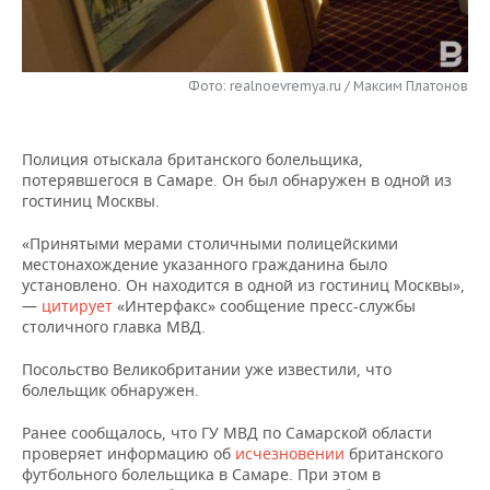
НЕФТЕХИМИЯ
РОЗНИЧНАЯ ТОРГОВЛЯ
НОВОСТИ ТЕХНОЛОГИЙ
МЕРОПРИЯТИЯ
НЕФТЬ
Фото: realnoevremya.ru / Максим Платонов
ТРАНСПОРТ
IT
НОВОСТИ МЕРОПРИЯТИЙ
СПОРТ
ОПК
УСЛУГИ
МЕДИА
ВЫЕЗДНАЯ РЕДАКЦИЯ
НОВОСТИ СПОРТА
ОБЩЕСТВО
ЭНЕРГЕТИКА
Полиция отыскала британского болельщика,
потерявшегося в Самаре. Он был обнаружен в одной из
ТЕЛЕКОММУНИКАЦИИ
БИЗНЕС-БРАНЧИ
ФУТБОЛ
НОВОСТИ ОБЩЕСТВА
ФОТОГАЛЕРЕЯ
гостиниц Москвы.
ONLINE-КОНФЕРЕНЦИИ
ХОККЕЙ
ВЛАСТЬ
СЮЖЕТЫ
«Принятыми мерами столичными полицейскими
местонахождение указанного гражданина было
установлено. Он находится в одной из гостиниц Москвы»,
ОТКРЫТАЯ ЛЕКЦИЯ
БАСКЕТБОЛ
ИНФРАСТРУКТУРА
СПРАВОЧНИК
—
цитирует
«Интерфакс» сообщение пресс-службы
столичного главка МВД.
ВОЛЕЙБОЛ
ИСТОРИЯ
СПИСОК ПЕРСОН
ПОЛНАЯ ВЕРСИЯ
Посольство Великобритании уже известили, что
болельщик обнаружен.
КИБЕРСПОРТ
КУЛЬТУРА
СПИСОК КОМПАНИЙ
Ранее сообщалось, что ГУ МВД по Самарской области
ФИГУРНОЕ КАТАНИЕ
МЕДИЦИНА
проверяет информацию об
исчезновении
британского
футбольного болельщика в Самаре. При этом в