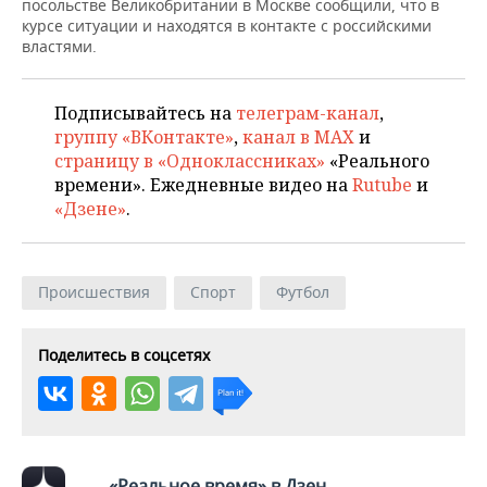
ВОДНЫЕ ВИДЫ СПОРТА
ОБРАЗОВАНИЕ
посольстве Великобритании в Москве сообщили, что в
курсе ситуации и находятся в контакте с российскими
властями.
ХОККЕЙ С МЯЧОМ
ПРОИСШЕСТВИЯ
Подписывайтесь на
телеграм-канал
,
группу «ВКонтакте»
,
канал в MAX
и
страницу в «Одноклассниках»
«Реального
времени». Ежедневные видео на
Rutube
и
«Дзене»
.
Происшествия
Спорт
Футбол
Поделитесь в соцсетях
«Реальное время» в Дзен