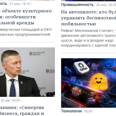
ость
31 июл, 18:10
Промышленность
28 июл, 20:4
в объекте культурного
На автопилоте: кто бу
я: особенности
управлять беспилотно
альной аренды
мобильностью
ммерческих площадей в ОКН
Рифкат Минниханов считает, 
азанских предпринимателей
движение автономного транс
шоссе, воде и в воздухе надо
координировать с единой пл
03 авг, 00:00
ганшин: «Синергия
Технологии
00:00
бизнеса, граждан и