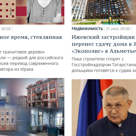
Недвижимость
00:00
31 июл, 00:00
ное время, стеклянная
Ижевский застройщик 
перенес сдачу дома в
«Экополис» в Альметье
е гранатовое дерево»
Али — редкий для российского
Пока строители спорят с
поля перевод современного
Госстройнадзором Татарстана
автора из Ирака
дольщики готовятся к судам з