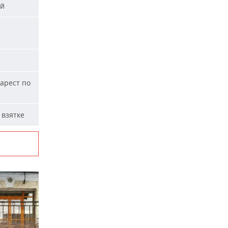
ей
арест по
 взятке