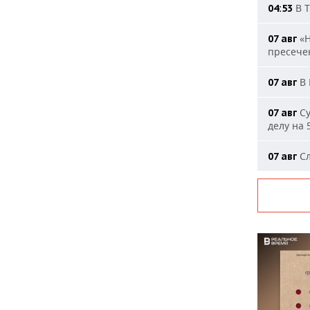
В Т
04:53
«Н
07 авг
пресечен
В 
07 авг
Су
07 авг
делу на 
Сл
07 авг