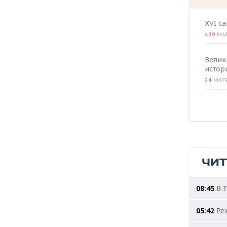
XVI с
499
МА
Велик
истор
24
МАТ
ЧИ
В Т
08:45
Реж
05:42