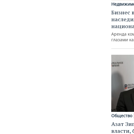
Недвижим
Бизнес 
наследи
национ
Аренда ко
глазами к
Общество
Азат Зи
власти, 