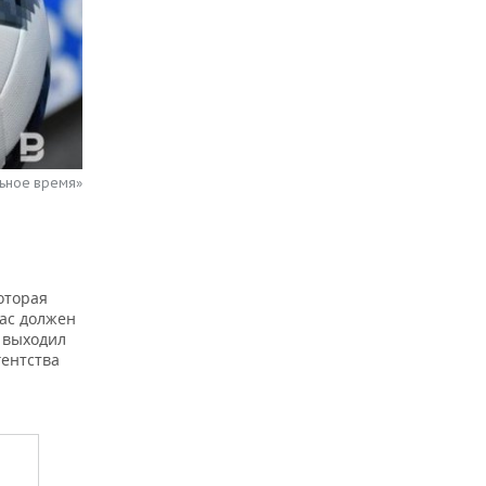
льное время»
оторая
лас должен
е выходил
гентства