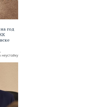
на год
 ЖК
вске
,
а неустойку