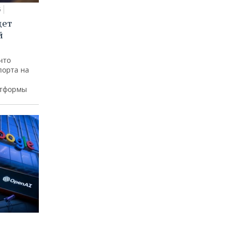
5
дет
й
что
порта на
атформы