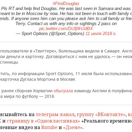
#FindDouglas
Pls RT and help find Douglas. He was last seen in Samara and was
eant to be in Moscow by now. He has not been in touch with family 
iends. If anyone sees him can you please ask him to call family or fri
Terry. Contact us with any info or sightings 2 pass on
pic.twitter.com/DUfj9HJdBX
— Sport Options (@Sport_Options)
11 июля 2018 г.
 пользователи в «Твиттере», болельщика видели в Самаре. Анг
ои деньги и карточку. Договориться с ним не удалось — он не
остиницы.
тить, по информации Sport Options, 11 июля была использован
 карточка Дугласа Мортона в Москве.
 ранее сборная Хорватии
обыграла
команду Англии в полуфина
а мира по футболу — 2018.
исывайтесь на
телеграм-канал
,
группу «ВКонтакте»
,
к
X
и
страницу в «Одноклассниках»
«Реального времени»
невные видео на
Rutube
и
«Дзене»
.