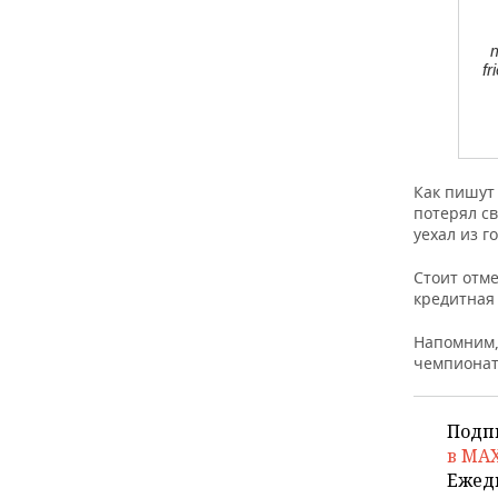
ВОДНЫЕ ВИДЫ СПОРТА
ОБРАЗОВАНИЕ
m
ХОККЕЙ С МЯЧОМ
ПРОИСШЕСТВИЯ
fr
Как пишут
потерял св
уехал из г
Стоит отме
кредитная
Напомним,
чемпионат
Подп
в MA
Ежед