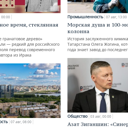
Промышленность
00:00
07 авг, 13:00
ное время, стеклянная
Морская душа и 100-м
колонна
е гранатовое дерево»
История заслуженного химик
Али — редкий для российского
Татарстана Олега Жогина, ко
поля перевод современного
года знает завод до последне
автора из Ирака
Общество
03 авг, 00:00
ость
07 авг, 08:00
Азат Зиганшин: «Сине