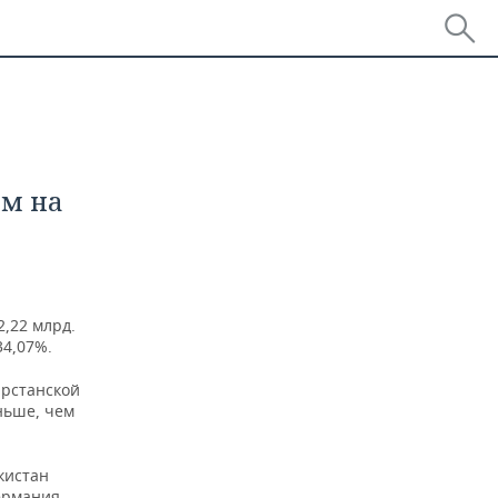
ем на
,22 млрд.
34,07%.
арстанской
ньше, чем
кистан
Германия