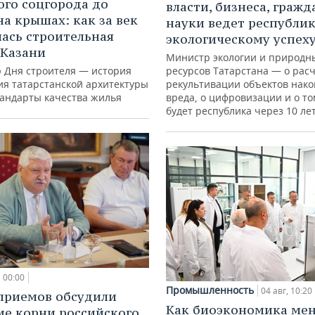
ого соцгорода до
власти, бизнеса, гражд
на крышах: как за век
науки ведет республик
ась строительная
экологическому успех
 Казани
Министр экологии и природн
ю Дня строителя — история
ресурсов Татарстана — о расч
ия татарстанской архитектуры
рекультивации объектов нак
тандарты качества жилья
вреда, о цифровизации и о то
будет республика через 10 ле
00:00
Промышленность
04 авг, 10:20
приемов обсудили
Как биоэкономика ме
ие корни российского