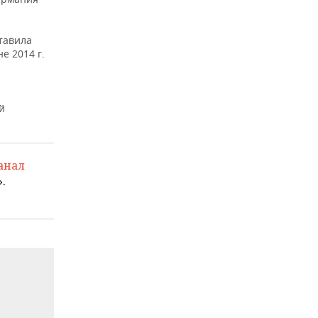
ставила
е 2014 г.
й
анал
.