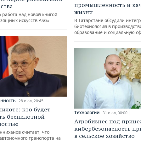
промышленность и ка
ства
жизни
 работа над новой книгой
изящных искусств ASG»
В Татарстане обсудили интег
биотехнологий в производств
образование и социальную с
нность
28 июл, 20:45
пилоте: кто будет
Технологии
31 июл, 00:00
ть беспилотной
Агробизнес под прице
ностью
кибербезопасность пр
нниханов считает, что
в сельское хозяйство
автономного транспорта на