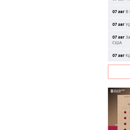
В 
07 авг
Ур
07 авг
За
07 авг
США
Кр
07 авг