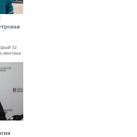
етровая
а
торый 32
го винтика
ргия