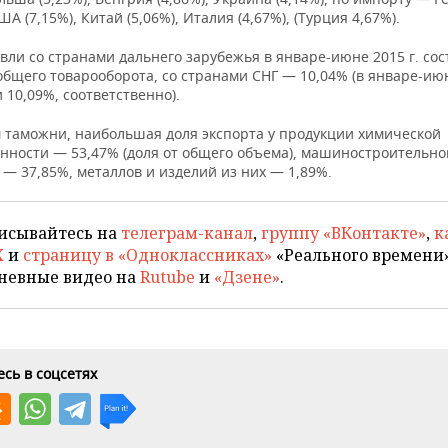
ША (7,15%), Китай (5,06%), Италия (4,67%), (Турция 4,67%).
вли со странами дальнего зарубежья в январе-июне 2015 г. со
общего товарооборота, со странами СНГ — 10,04% (в январе-июн
 10,09%, соответственно).
 таможни, наибольшая доля экспорта у продукции химической
ности — 53,47% (доля от общего объема), машиностроительно
— 37,85%, металлов и изделий из них — 1,89%.
исывайтесь на
телеграм-канал
,
группу «ВКонтакте»
,
к
X
и
страницу в «Одноклассниках»
«Реального времени»
невные видео на
Rutube
и
«Дзене»
.
сь в соцсетях