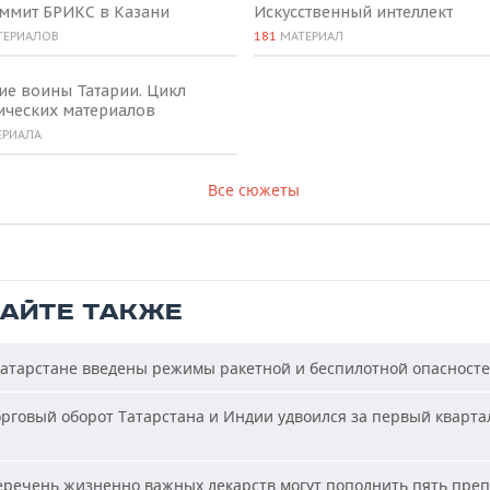
аммит БРИКС в Казани
Искусственный интеллект
ТЕРИАЛОВ
181
МАТЕРИАЛ
ие воины Татарии. Цикл
ических материалов
ЕРИАЛА
Все сюжеты
ТАЙТЕ ТАКЖЕ
атарстане введены режимы ракетной и беспилотной опасност
рговый оборот Татарстана и Индии удвоился за первый кварта
речень жизненно важных лекарств могут пополнить пять пре