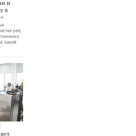
ан и
у к
у»
ых
истке рек,
опленного
м, какой
т
няет