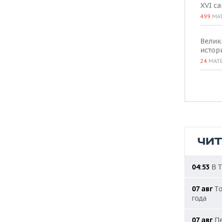
XVI с
499
МА
Велик
истор
24
МАТ
ЧИ
В Т
04:53
То
07 авг
года
Пе
07 авг