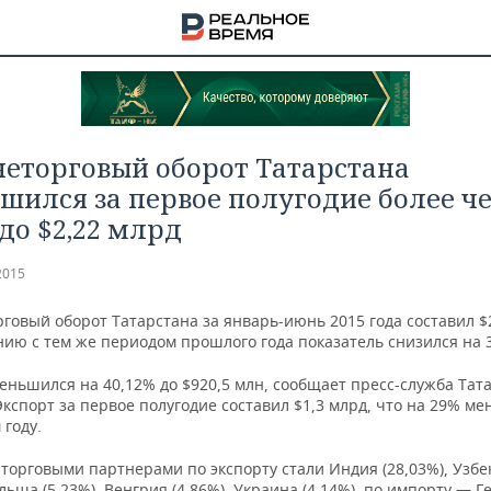
еторговый оборот Татарстана
шился за первое полугодие более ч
 до $2,22 млрд
2015
овый оборот Татарстана за январь-июнь 2015 года составил $2
нию с тем же периодом прошлого года показатель снизился на 
еньшился на 40,12% до $920,5 млн, сообщает пресс-служба Тат
кспорт за первое полугодие составил $1,3 млрд, что на 29% ме
году.
НА
торговыми партнерами по экспорту стали Индия (28,03%), Узбе
ольша (5,23%), Венгрия (4,86%), Украина (4,14%), по импорту — 