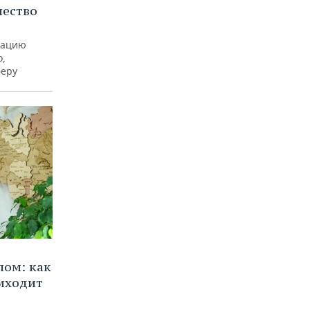
чество
рацию
о,
феру
лом: как
иходит