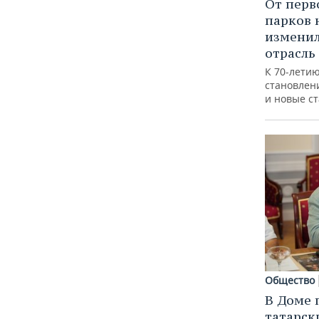
От перв
парков 
изменил
отрасль
К 70-лети
становлен
и новые с
Общество
В Доме 
татарск