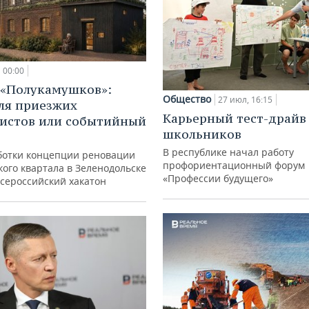
00:00
 «Полукамушков»:
Общество
27 июл, 16:15
ля приезжих
Карьерный тест-драйв
истов или событийный
школьников
В республике начал работу
ботки концепции реновации
профориентационный форум
ого квартала в Зеленодольске
«Профессии будущего»
всероссийский хакатон