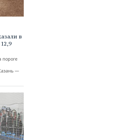
азали в
12,9
а пороге
Казань —