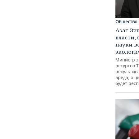
Общество
Азат Зи
власти, 
науки в
экологи
Министр э
ресурсов Т
рекультив
вреда, о ц
будет респ