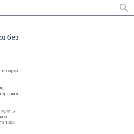
я без
 четырех
ов,
терфакс»
снулись
ом и
ло 1300