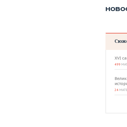
ВОДНЫЕ ВИДЫ СПОРТА
ОБРАЗОВАНИЕ
НОВО
ХОККЕЙ С МЯЧОМ
ПРОИСШЕСТВИЯ
Сюж
XVI с
499
МА
Велик
истор
24
МАТ