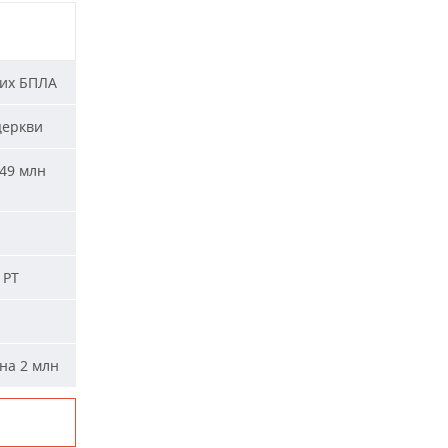
ких БПЛА
церкви
49 млн
 РТ
на 2 млн