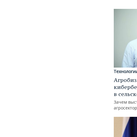
Технологи
Агробиз
кибербе
в сельс
Зачем выс
агросектор