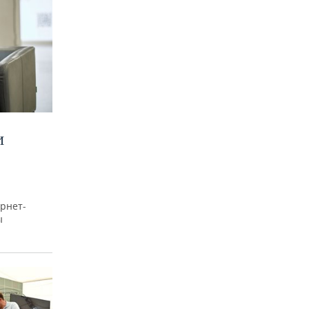
И
рнет-
ы