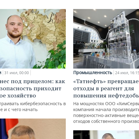
и
Промышленность
31 июл, 00:00
24 июл, 16:1
нес под прицелом: как
«Татнефть» превращае
зопасность приходит
отходы в реагент для
кое хозяйство
повышения нефтедоб
траивать кибербезопасность в
На мощностях ООО «ХимСерв
е и с чего начать
компания начала производит
поверхностно-активные веще
отходов собственного произв