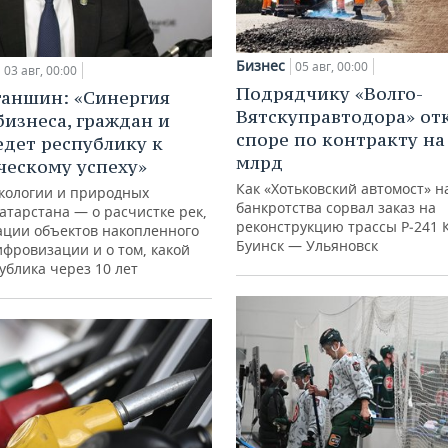
Бизнес
05 авг, 00:00
03 авг, 00:00
Подрядчику «Волго-
ганшин: «Синергия
Вятскуправтодора» отк
бизнеса, граждан и
споре по контракту на 
едет республику к
млрд
ческому успеху»
Как «Хотьковский автомост» н
кологии и природных
банкротства сорвал заказ на
атарстана — о расчистке рек,
реконструкцию трассы Р‑241 
ации объектов накопленного
Буинск — Ульяновск
ифровизации и о том, какой
ублика через 10 лет