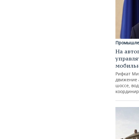
Промышле
На авто
управля
мобиль
Рифкат Ми
движение 
шоссе, вод
координир