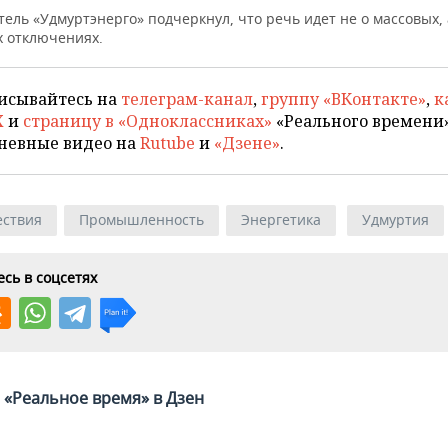
ель «Удмуртэнерго» подчеркнул, что речь идет не о массовых, 
 отключениях.
исывайтесь на
телеграм-канал
,
группу «ВКонтакте»
,
к
X
и
страницу в «Одноклассниках»
«Реального времени»
невные видео на
Rutube
и
«Дзене»
.
ствия
Промышленность
Энергетика
Удмуртия
сь в соцсетях
«Реальное время» в Дзен