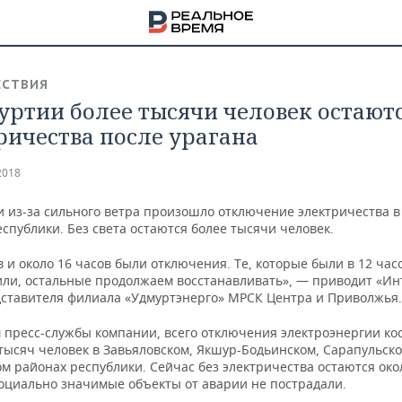
СТВИЯ
уртии более тысячи человек остаютс
ричества после урагана
2018
и из-за сильного ветра произошло отключение электричества в
спублики. Без света остаются более тысячи человек.
в и около 16 часов были отключения. Те, которые были в 12 час
или, остальные продолжаем восстанавливать», — приводит «Ин
дставителя филиала «Удмуртэнерго» МРСК Центра и Приволжья.
 пресс-службы компании, всего отключения электроэнергии ко
тысяч человек в Завьяловском, Якшур-Бодьинском, Сарапульск
НА
м районах республики. Сейчас без электричества остаются око
Социально значимые объекты от аварии не пострадали.