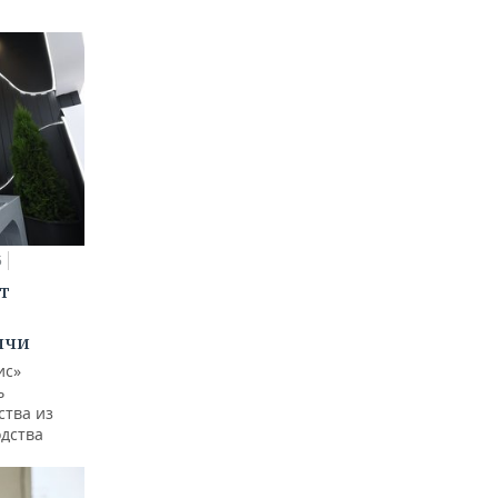
5
т
ычи
ис»
ь
ства из
одства