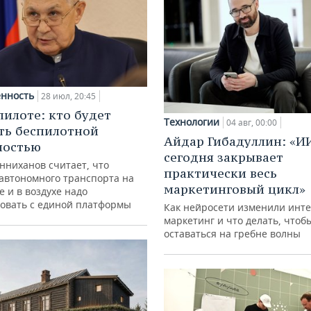
нность
28 июл, 20:45
пилоте: кто будет
Технологии
04 авг, 00:00
ть беспилотной
Айдар Гибадуллин: «И
ностью
сегодня закрывает
нниханов считает, что
практически весь
автономного транспорта на
маркетинговый цикл»
е и в воздухе надо
овать с единой платформы
Как нейросети изменили инте
маркетинг и что делать, чтоб
оставаться на гребне волны