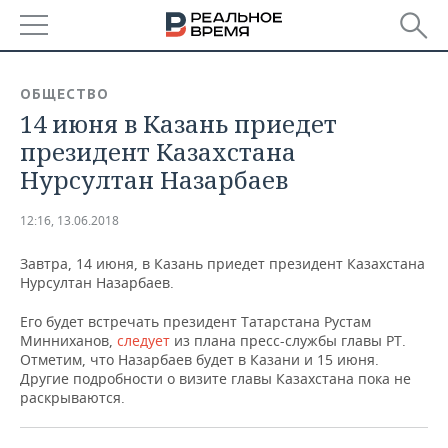
РЕГИОНЫ
ОБЩЕСТВО
14 июня в Казань приедет
БАШКОРТОСТАН
НОВОСТИ
президент Казахстана
ТАТАРСТАН
АНАЛИТИКА
Нурсултан Назарбаев
УДМУРТИЯ
НОВОСТИ АНАЛИТИКИ
ЭКОНОМИКА
12:16, 13.06.2018
ДЕКЛАРАЦИИ О ДОХОДАХ
НОВОСТИ ЭКОНОМИКИ
ПРОМЫШЛЕННОСТЬ
Завтра, 14 июня, в Казань приедет президент Казахстана
Нурсултан Назарбаев.
КОРОЛИ ГОСЗАКАЗА ПФО
ФИНАНСЫ
НОВОСТИ
НЕДВИЖИМОСТЬ
ПРОМЫШЛЕННОСТИ
Его будет встречать президент Татарстана Рустам
Минниханов,
следует
из плана пресс-службы главы РТ.
ВУЗЫ ТАТАРСТАНА
БАНКИ
НОВОСТИ НЕДВИЖИМОСТИ
АВТО
Отметим, что Назарбаев будет в Казани и 15 июня.
АГРОПРОМ
Другие подробности о визите главы Казахстана пока не
КОМУ ПРИНАДЛЕЖАТ
БЮДЖЕТ
НОВОСТИ АВТО
БИЗНЕС
раскрываются.
ТОРГОВЫЕ ЦЕНТРЫ
МАШИНОСТРОЕНИЕ
ТАТАРСТАНА
ИНВЕСТИЦИИ
НОВОСТИ БИЗНЕСА
ТЕХНОЛОГИИ