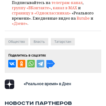
НЕФТЕХИМИЯ
Подписывайтесь на
телеграм-канал
,
группу «ВКонтакте»
,
канал в MAX
и
РОЗНИЧНАЯ ТОРГОВЛЯ
НОВОСТИ ТЕХНОЛОГИЙ
МЕРОПРИЯТИЯ
НЕФТЬ
страницу в «Одноклассниках»
«Реального
времени». Ежедневные видео на
Rutube
и
ТРАНСПОРТ
IT
НОВОСТИ МЕРОПРИЯТИЙ
СПОРТ
ОПК
«Дзене»
.
УСЛУГИ
МЕДИА
ВЫЕЗДНАЯ РЕДАКЦИЯ
НОВОСТИ СПОРТА
ОБЩЕСТВО
ЭНЕРГЕТИКА
ТЕЛЕКОММУНИКАЦИИ
БИЗНЕС-БРАНЧИ
ФУТБОЛ
НОВОСТИ ОБЩЕСТВА
ФОТОГАЛЕРЕЯ
Общество
Власть
Татарстан
ONLINE-КОНФЕРЕНЦИИ
ХОККЕЙ
ВЛАСТЬ
СЮЖЕТЫ
Поделитесь в соцсетях
ОТКРЫТАЯ ЛЕКЦИЯ
БАСКЕТБОЛ
ИНФРАСТРУКТУРА
СПРАВОЧНИК
ВОЛЕЙБОЛ
ИСТОРИЯ
СПИСОК ПЕРСОН
ПОЛНАЯ ВЕРСИЯ
«Реальное время» в Дзен
КИБЕРСПОРТ
КУЛЬТУРА
СПИСОК КОМПАНИЙ
ФИГУРНОЕ КАТАНИЕ
МЕДИЦИНА
НОВОСТИ ПАРТНЕРОВ