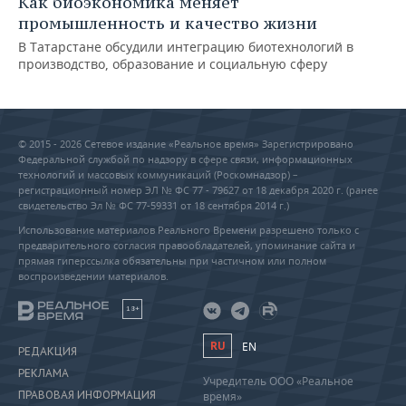
Как биоэкономика меняет
промышленность и качество жизни
В Татарстане обсудили интеграцию биотехнологий в
производство, образование и социальную сферу
© 2015 - 2026 Сетевое издание «Реальное время» Зарегистрировано
Федеральной службой по надзору в сфере связи, информационных
технологий и массовых коммуникаций (Роскомнадзор) –
регистрационный номер ЭЛ № ФС 77 - 79627 от 18 декабря 2020 г. (ранее
свидетельство Эл № ФС 77-59331 от 18 сентября 2014 г.)
Использование материалов Реального Времени разрешено только с
предварительного согласия правообладателей, упоминание сайта и
прямая гиперссылка обязательны при частичном или полном
воспроизведении материалов.
18+
RU
EN
РЕДАКЦИЯ
РЕКЛАМА
Учредитель ООО «Реальное
ПРАВОВАЯ ИНФОРМАЦИЯ
время»