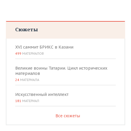
ВОДНЫЕ ВИДЫ СПОРТА
ОБРАЗОВАНИЕ
ХОККЕЙ С МЯЧОМ
ПРОИСШЕСТВИЯ
Сюжеты
XVI саммит БРИКС в Казани
499
МАТЕРИАЛОВ
Великие воины Татарии. Цикл исторических
материалов
24
МАТЕРИАЛА
Искусственный интеллект
181
МАТЕРИАЛ
Все сюжеты