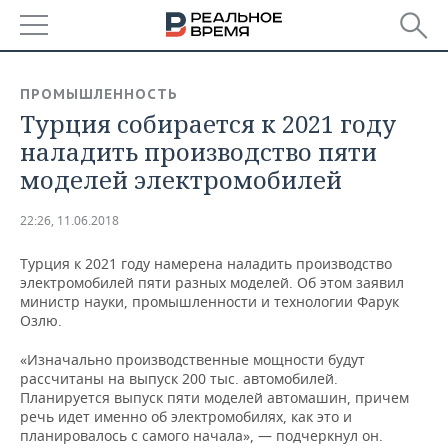
РЕГИОНЫ
ПРОМЫШЛЕННОСТЬ
Турция собирается к 2021 году
БАШКОРТОСТАН
НОВОСТИ
наладить производство пяти
ТАТАРСТАН
АНАЛИТИКА
моделей электромобилей
УДМУРТИЯ
НОВОСТИ АНАЛИТИКИ
ЭКОНОМИКА
22:26, 11.06.2018
ДЕКЛАРАЦИИ О ДОХОДАХ
НОВОСТИ ЭКОНОМИКИ
ПРОМЫШЛЕННОСТЬ
Турция к 2021 году намерена наладить производство
электромобилей пяти разных моделей. Об этом заявил
КОРОЛИ ГОСЗАКАЗА ПФО
ФИНАНСЫ
НОВОСТИ
НЕДВИЖИМОСТЬ
министр науки, промышленности и технологии Фарук
ПРОМЫШЛЕННОСТИ
Озлю.
ВУЗЫ ТАТАРСТАНА
БАНКИ
НОВОСТИ НЕДВИЖИМОСТИ
АВТО
«Изначально производственные мощности будут
АГРОПРОМ
рассчитаны на выпуск 200 тыс. автомобилей.
КОМУ ПРИНАДЛЕЖАТ
БЮДЖЕТ
НОВОСТИ АВТО
БИЗНЕС
Планируется выпуск пяти моделей автомашин, причем
ТОРГОВЫЕ ЦЕНТРЫ
МАШИНОСТРОЕНИЕ
речь идет именно об электромобилях, как это и
ТАТАРСТАНА
планировалось с самого начала», — подчеркнул он.
ИНВЕСТИЦИИ
НОВОСТИ БИЗНЕСА
ТЕХНОЛОГИИ