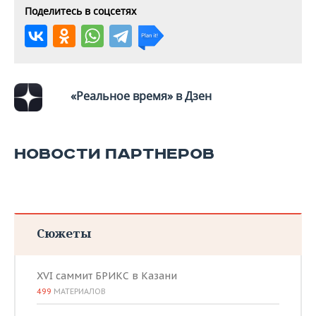
ВОДНЫЕ ВИДЫ СПОРТА
ОБРАЗОВАНИЕ
Поделитесь в соцсетях
ХОККЕЙ С МЯЧОМ
ПРОИСШЕСТВИЯ
«Реальное время» в Дзен
НОВОСТИ ПАРТНЕРОВ
Сюжеты
XVI саммит БРИКС в Казани
499
МАТЕРИАЛОВ