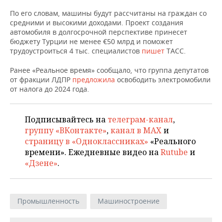
НЕФТЕХИМИЯ
По его словам, машины будут рассчитаны на граждан со
РОЗНИЧНАЯ ТОРГОВЛЯ
НОВОСТИ ТЕХНОЛОГИЙ
МЕРОПРИЯТИЯ
средними и высокими доходами. Проект создания
НЕФТЬ
автомобиля в долгосрочной перспективе принесет
ТРАНСПОРТ
IT
НОВОСТИ МЕРОПРИЯТИЙ
СПОРТ
бюджету Турции не менее €50 млрд и поможет
ОПК
трудоустроиться 4 тыс. специалистов
пишет
ТАСС.
УСЛУГИ
МЕДИА
ВЫЕЗДНАЯ РЕДАКЦИЯ
НОВОСТИ СПОРТА
ОБЩЕСТВО
Ранее «Реальное время» сообщало, что группа депутатов
ЭНЕРГЕТИКА
от фракции ЛДПР
предложила
освободить электромобили
ТЕЛЕКОММУНИКАЦИИ
БИЗНЕС-БРАНЧИ
ФУТБОЛ
НОВОСТИ ОБЩЕСТВА
ФОТОГАЛЕРЕЯ
от налога до 2024 года.
ONLINE-КОНФЕРЕНЦИИ
ХОККЕЙ
ВЛАСТЬ
СЮЖЕТЫ
Подписывайтесь на
телеграм-канал
,
группу «ВКонтакте»
,
канал в MAX
и
ОТКРЫТАЯ ЛЕКЦИЯ
БАСКЕТБОЛ
ИНФРАСТРУКТУРА
СПРАВОЧНИК
страницу в «Одноклассниках»
«Реального
времени». Ежедневные видео на
Rutube
и
ВОЛЕЙБОЛ
ИСТОРИЯ
СПИСОК ПЕРСОН
ПОЛНАЯ ВЕРСИЯ
«Дзене»
.
КИБЕРСПОРТ
КУЛЬТУРА
СПИСОК КОМПАНИЙ
ФИГУРНОЕ КАТАНИЕ
МЕДИЦИНА
Промышленность
Машиностроение