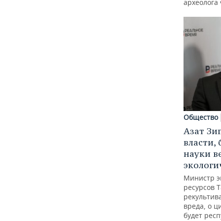
археолога
Общество
Азат Зи
власти, 
науки в
экологи
Министр э
ресурсов Т
рекультив
вреда, о ц
будет респ