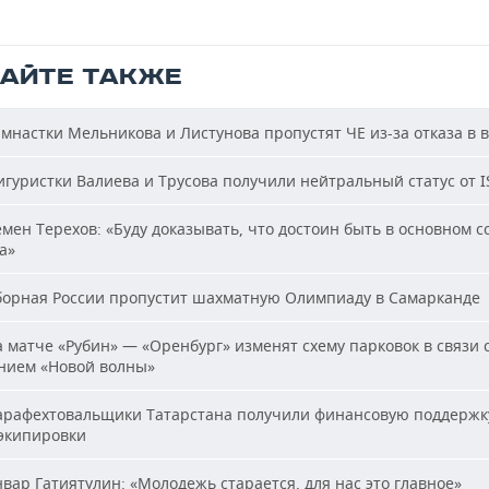
ТАЙТЕ ТАКЖЕ
мнастки Мельникова и Листунова пропустят ЧЕ из-за отказа в 
гуристки Валиева и Трусова получили нейтральный статус от I
мен Терехов: «Буду доказывать, что достоин быть в основном с
а»
орная России пропустит шахматную Олимпиаду в Самарканде
 матче «Рубин» — «Оренбург» изменят схему парковок в связи 
нием «Новой волны»
рафехтовальщики Татарстана получили финансовую поддержк
 экипировки
вар Гатиятулин: «Молодежь старается, для нас это главное»