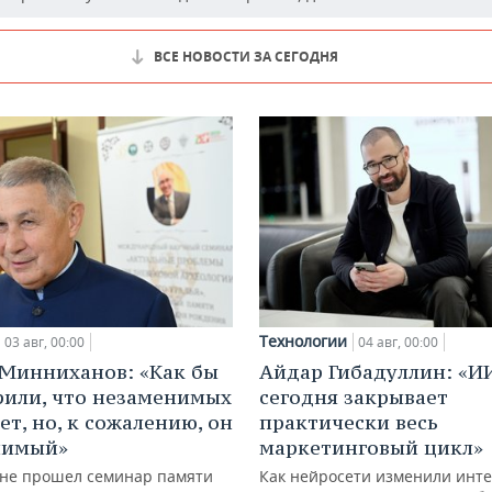
ВСЕ НОВОСТИ ЗА СЕГОДНЯ
Технологии
03 авг, 00:00
04 авг, 00:00
Минниханов: «Как бы
Айдар Гибадуллин: «И
рили, что незаменимых
сегодня закрывает
ет, но, к сожалению, он
практически весь
нимый»
маркетинговый цикл»
ане прошел семинар памяти
Как нейросети изменили инте