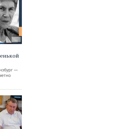
ленькой
нзбург —
аметно