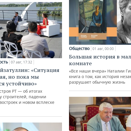
Общество
01 авг, 00:00
Большая история в ма
ость
07 авг, 17:32
комнате
йзатуллин: «Ситуация
«Все наши вчера» Наталии Ги
ая, но пока мы
книга о том, как история нез
разрушает обычную жизнь
я устойчиво»
троя РТ — об итогах
у строителей, падении
востроек и новом всплеске