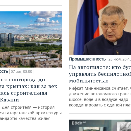
Промышленность
28 июл, 20:4
На автопилоте: кто бу
ость
07 авг, 08:00
управлять беспилотно
ого соцгорода до
мобильностью
на крышах: как за век
Рифкат Минниханов считает, 
ась строительная
движение автономного транс
 Казани
шоссе, воде и в воздухе надо
координировать с единой пл
ю Дня строителя — история
ия татарстанской архитектуры
тандарты качества жилья