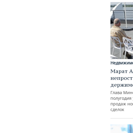
Недвижим
Марат А
непрост
держимс
Глава Минс
полугодия 
продаж но
сделок