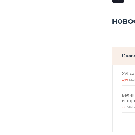
ВОДНЫЕ ВИДЫ СПОРТА
ОБРАЗОВАНИЕ
ХОККЕЙ С МЯЧОМ
ПРОИСШЕСТВИЯ
НОВО
Сюж
XVI с
499
МА
Велик
истор
24
МАТ