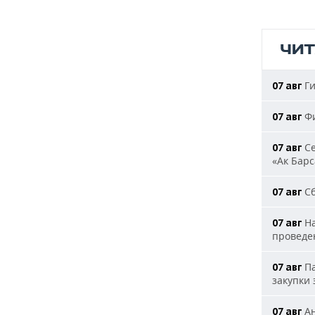
ЧИ
Ги
07 авг
Фи
07 авг
Се
07 авг
«Ак Барс
Сб
07 авг
На
07 авг
проведе
Па
07 авг
закупки
Ан
07 авг