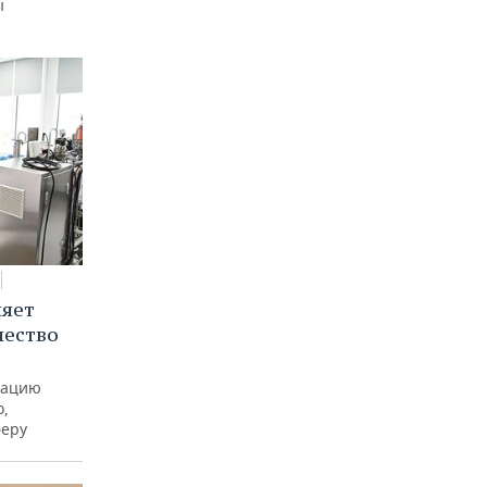
ы
няет
чество
рацию
о,
феру