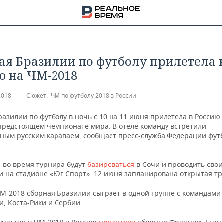
ая Бразилии по футболу прилетела 
ю на ЧМ-2018
2018
Сюжет:
ЧМ по футболу 2018 в России
азилии по футболу в ночь с 10 на 11 июня прилетела в Россию
 предстоящем чемпионате мира. В отеле команду встретили
ным русским караваем, сообщает пресс-служба Федерации фут
 во время турнира будут
базироваться
в Сочи и проводить сво
и на стадионе «Юг Спорт». 12 июня запланирована открытая т
ЧМ-2018 сборная Бразилии сыграет в одной группе с командами
НА
, Коста-Рики и Сербии.
 участия в ЧМ-2018 в Россию
прилетели
сборные Франции, Егип