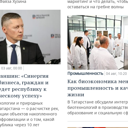
 Фаяза Хузина
маркетинг и что делать, чтоб
оставаться на гребне волны
03 авг, 00:00
Промышленность
04 авг, 10:20
ганшин: «Синергия
Как биоэкономика ме
бизнеса, граждан и
промышленность и ка
едет республику к
жизни
ческому успеху»
В Татарстане обсудили интег
кологии и природных
биотехнологий в производств
атарстана — о расчистке рек,
образование и социальную с
ации объектов накопленного
ифровизации и о том, какой
ублика через 10 лет