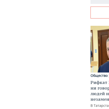
Общество
Рифкат 
ни гово
людей н
незаме
В Татарст