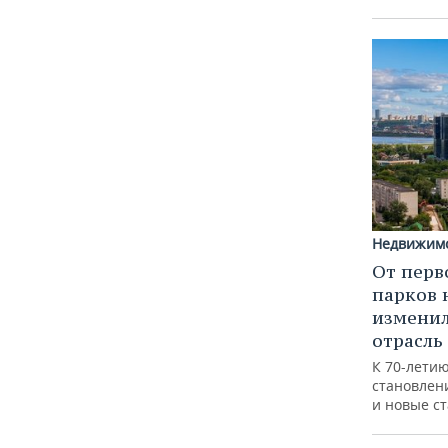
Недвижим
От перв
парков 
изменил
отрасль
К 70-лети
становлен
и новые с