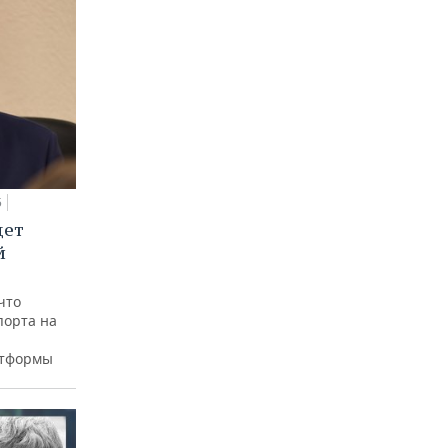
5
дет
й
что
порта на
атформы