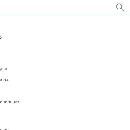
в
 для
бола
и
ренировка.
та и