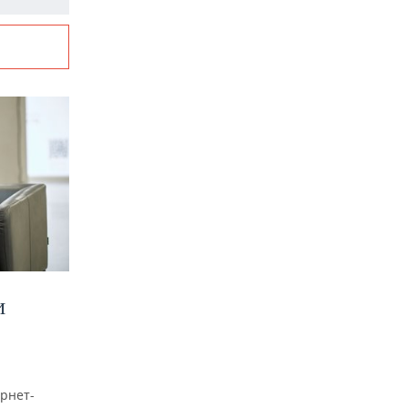
И
рнет-