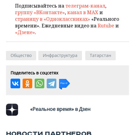
ВОДНЫЕ ВИДЫ СПОРТА
ОБРАЗОВАНИЕ
Подписывайтесь на
телеграм-канал
,
группу «ВКонтакте»
,
канал в MAX
и
ХОККЕЙ С МЯЧОМ
ПРОИСШЕСТВИЯ
страницу в «Одноклассниках»
«Реального
времени». Ежедневные видео на
Rutube
и
«Дзене»
.
Общество
Инфраструктура
Татарстан
Поделитесь в соцсетях
«Реальное время» в Дзен
НОВОСТИ ПАРТНЕРОВ