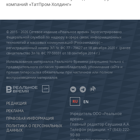
компаний «ТатПром-Холдинг»
© 2015 - 2026 Сетевое издание «Реальное время» Зарегистрировано
Федеральной службой по надзору в сфере связи, информационных
технологий и массовых коммуникаций (Роскомнадзор) –
регистрационный номер ЭЛ № ФС 77 - 79627 от 18 декабря 2020 г. (ранее
свидетельство Эл № ФС 77-59331 от 18 сентября 2014 г.)
Использование материалов Реального Времени разрешено только с
предварительного согласия правообладателей, упоминание сайта и
прямая гиперссылка обязательны при частичном или полном
воспроизведении материалов.
18+
RU
EN
РЕДАКЦИЯ
РЕКЛАМА
Учредитель ООО «Реальное
ПРАВОВАЯ ИНФОРМАЦИЯ
время»
Главный редактор Саушина А.А.
ПОЛИТИКА О ПЕРСОНАЛЬНЫХ
Телефон редакции: +7 (843) 222-
ДАННЫХ
90-80