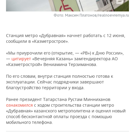
НЕФТЕХИМИЯ
РОЗНИЧНАЯ ТОРГОВЛЯ
НОВОСТИ ТЕХНОЛОГИЙ
МЕРОПРИЯТИЯ
НЕФТЬ
Фото: Максим Платонов/realnoevremya.ru
ТРАНСПОРТ
IT
НОВОСТИ МЕРОПРИЯТИЙ
СПОРТ
ОПК
Станция метро «Дубравная» начнет работать с 12 июня,
УСЛУГИ
МЕДИА
ВЫЕЗДНАЯ РЕДАКЦИЯ
НОВОСТИ СПОРТА
ОБЩЕСТВО
сообщили в «Казметрострое».
ЭНЕРГЕТИКА
ТЕЛЕКОММУНИКАЦИИ
БИЗНЕС-БРАНЧИ
ФУТБОЛ
НОВОСТИ ОБЩЕСТВА
ФОТОГАЛЕРЕЯ
«Мы приурочили его (открытие, — «РВ») к Дню России»,
—
цитирует
«Вечерняя Казань» замгендиректора АО
«Казметрострой» Вениамина Терзиманова.
ONLINE-КОНФЕРЕНЦИИ
ХОККЕЙ
ВЛАСТЬ
СЮЖЕТЫ
По его словам, внутри станция полностью готова к
ОТКРЫТАЯ ЛЕКЦИЯ
БАСКЕТБОЛ
ИНФРАСТРУКТУРА
СПРАВОЧНИК
эксплуатации. Сейчас подрядчики завершают
благоустройство территории у входа.
ВОЛЕЙБОЛ
ИСТОРИЯ
СПИСОК ПЕРСОН
ПОЛНАЯ ВЕРСИЯ
Ранее президент Татарстана Рустам Минниханов
ознакомился
с ходом строительства станции метро
КИБЕРСПОРТ
КУЛЬТУРА
СПИСОК КОМПАНИЙ
«Дубравная» казанского метрополитена и оценил новый
способ бесконтактной оплаты проезда с помощью
ФИГУРНОЕ КАТАНИЕ
МЕДИЦИНА
мобильного телефона.