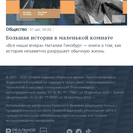
Общество
01 авг, 00:00
Большая история в маленькой комнате
«Все наши вчера» Наталии Гинзбург — книга о том, как
история незаметно разрушает обычную жизнь
© 2015 - 2026 Сетевое издание «Реальное время» Зарегистрировано
Федеральной службой по надзору в сфере связи, информационных
технологий и массовых коммуникаций (Роскомнадзор) –
регистрационный номер ЭЛ № ФС 77 - 79627 от 18 декабря 2020 г. (ранее
свидетельство Эл № ФС 77-59331 от 18 сентября 2014 г.)
Использование материалов Реального Времени разрешено только с
предварительного согласия правообладателей, упоминание сайта и
прямая гиперссылка обязательны при частичном или полном
воспроизведении материалов.
18+