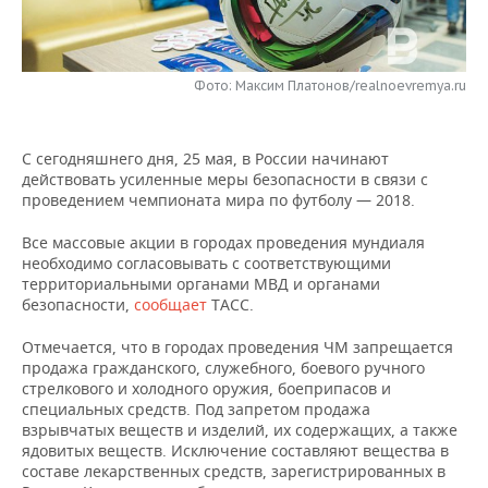
НЕФТЕХИМИЯ
РОЗНИЧНАЯ ТОРГОВЛЯ
НОВОСТИ ТЕХНОЛОГИЙ
МЕРОПРИЯТИЯ
НЕФТЬ
Фото: Максим Платонов/realnoevremya.ru
ТРАНСПОРТ
IT
НОВОСТИ МЕРОПРИЯТИЙ
СПОРТ
ОПК
УСЛУГИ
МЕДИА
ВЫЕЗДНАЯ РЕДАКЦИЯ
НОВОСТИ СПОРТА
ОБЩЕСТВО
ЭНЕРГЕТИКА
С сегодняшнего дня, 25 мая, в России начинают
действовать усиленные меры безопасности в связи с
ТЕЛЕКОММУНИКАЦИИ
БИЗНЕС-БРАНЧИ
ФУТБОЛ
НОВОСТИ ОБЩЕСТВА
ФОТОГАЛЕРЕЯ
проведением чемпионата мира по футболу — 2018.
ONLINE-КОНФЕРЕНЦИИ
ХОККЕЙ
ВЛАСТЬ
СЮЖЕТЫ
Все массовые акции в городах проведения мундиаля
необходимо согласовывать с соответствующими
территориальными органами МВД и органами
ОТКРЫТАЯ ЛЕКЦИЯ
БАСКЕТБОЛ
ИНФРАСТРУКТУРА
СПРАВОЧНИК
безопасности,
сообщает
ТАСС.
ВОЛЕЙБОЛ
ИСТОРИЯ
СПИСОК ПЕРСОН
ПОЛНАЯ ВЕРСИЯ
Отмечается, что в городах проведения ЧМ запрещается
продажа гражданского, служебного, боевого ручного
стрелкового и холодного оружия, боеприпасов и
КИБЕРСПОРТ
КУЛЬТУРА
СПИСОК КОМПАНИЙ
специальных средств. Под запретом продажа
взрывчатых веществ и изделий, их содержащих, а также
ФИГУРНОЕ КАТАНИЕ
МЕДИЦИНА
ядовитых веществ. Исключение составляют вещества в
составе лекарственных средств, зарегистрированных в