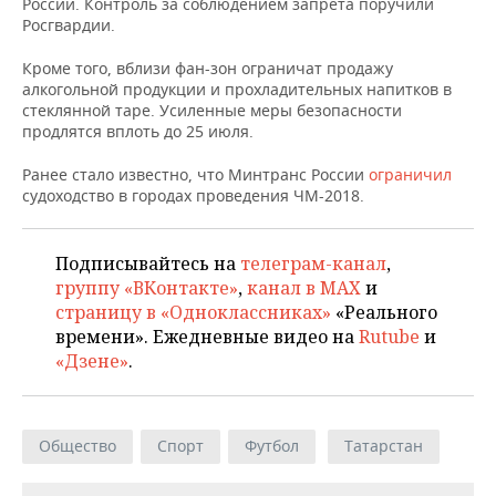
ВОДНЫЕ ВИДЫ СПОРТА
ОБРАЗОВАНИЕ
России. Контроль за соблюдением запрета поручили
Росгвардии.
ХОККЕЙ С МЯЧОМ
ПРОИСШЕСТВИЯ
Кроме того, вблизи фан-зон ограничат продажу
алкогольной продукции и прохладительных напитков в
стеклянной таре. Усиленные меры безопасности
продлятся вплоть до 25 июля.
Ранее стало известно, что Минтранс России
ограничил
судоходство в городах проведения ЧМ-2018.
Подписывайтесь на
телеграм-канал
,
группу «ВКонтакте»
,
канал в MAX
и
страницу в «Одноклассниках»
«Реального
времени». Ежедневные видео на
Rutube
и
«Дзене»
.
Общество
Спорт
Футбол
Татарстан