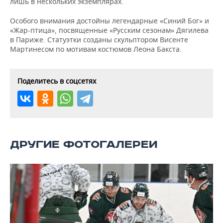
лишь в нескольких экземплярах.
ВОДНЫЕ ВИДЫ СПОРТА
ОБРАЗОВАНИЕ
Особого внимания достойны легендарные «Синий Бог» и
ХОККЕЙ С МЯЧОМ
ПРОИСШЕСТВИЯ
«Жар-птица», посвященные «Русским сезонам» Дягилева
в Париже. Статуэтки созданы скульптором Висенте
Мартинесом по мотивам костюмов Леона Бакста.
Поделитесь в соцсетях
ДРУГИЕ ФОТОГАЛЕРЕИ