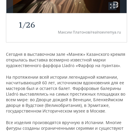
НЕФТЕХИМИЯ
РОЗНИЧНАЯ ТОРГОВЛЯ
НОВОСТИ ТЕХНОЛОГИЙ
МЕРОПРИЯТИЯ
НЕФТЬ
1
/
26
ТРАНСПОРТ
IT
НОВОСТИ МЕРОПРИЯТИЙ
СПОРТ
ОПК
Максим Платонов/realnoevremya.ru
УСЛУГИ
МЕДИА
ВЫЕЗДНАЯ РЕДАКЦИЯ
НОВОСТИ СПОРТА
ОБЩЕСТВО
ЭНЕРГЕТИКА
ТЕЛЕКОММУНИКАЦИИ
БИЗНЕС-БРАНЧИ
ФУТБОЛ
НОВОСТИ ОБЩЕСТВА
ФОТОГАЛЕРЕЯ
Сегодня в выставочном зале «Манеж» Казанского кремля
открылась выставка всемирно известной марки
художественного фарфора Lladró «Фарфор на пуантах».
ONLINE-КОНФЕРЕНЦИИ
ХОККЕЙ
ВЛАСТЬ
СЮЖЕТЫ
На протяжении всей истории легендарной компании,
ОТКРЫТАЯ ЛЕКЦИЯ
БАСКЕТБОЛ
ИНФРАСТРУКТУРА
СПРАВОЧНИК
насчитывающей 60 лет, источником вдохновения для ее
мастеров был и остается балет. Фарфоровые балерины
ВОЛЕЙБОЛ
ИСТОРИЯ
СПИСОК ПЕРСОН
ПОЛНАЯ ВЕРСИЯ
Lladró выставлялись на самых престижных площадках во
всем мире: во Дворце дождей в Венеции, Бленхеймском
дворце в Вудстоке (Великобритания), в Эрмитаже,
КИБЕРСПОРТ
КУЛЬТУРА
СПИСОК КОМПАНИЙ
государственном Историческом музее в Москве.
ФИГУРНОЕ КАТАНИЕ
МЕДИЦИНА
Все изделия производятся вручную в Испании. Многие
фигуры созданы ограниченными сериями и существуют