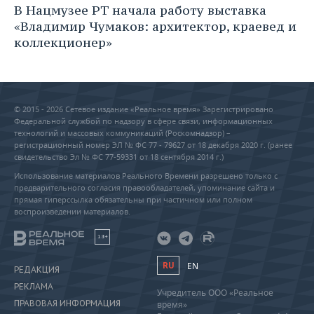
В Нацмузее РТ начала работу выставка
«Владимир Чумаков: архитектор, краевед и
коллекционер»
© 2015 - 2026 Сетевое издание «Реальное время» Зарегистрировано
Федеральной службой по надзору в сфере связи, информационных
технологий и массовых коммуникаций (Роскомнадзор) –
регистрационный номер ЭЛ № ФС 77 - 79627 от 18 декабря 2020 г. (ранее
свидетельство Эл № ФС 77-59331 от 18 сентября 2014 г.)
Использование материалов Реального Времени разрешено только с
предварительного согласия правообладателей, упоминание сайта и
прямая гиперссылка обязательны при частичном или полном
воспроизведении материалов.
18+
RU
EN
РЕДАКЦИЯ
РЕКЛАМА
Учредитель ООО «Реальное
ПРАВОВАЯ ИНФОРМАЦИЯ
время»