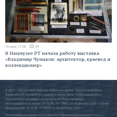
34
15 июл, 17:26
В Нацмузее РТ начала работу выставка
«Владимир Чумаков: архитектор, краевед и
коллекционер»
© 2015 - 2026 Сетевое издание «Реальное время» Зарегистрировано
Федеральной службой по надзору в сфере связи, информационных
технологий и массовых коммуникаций (Роскомнадзор) –
регистрационный номер ЭЛ № ФС 77 - 79627 от 18 декабря 2020 г. (ранее
свидетельство Эл № ФС 77-59331 от 18 сентября 2014 г.)
Использование материалов Реального Времени разрешено только с