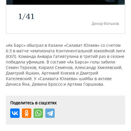
НЕФТЕХИМИЯ
РОЗНИЧНАЯ ТОРГОВЛЯ
НОВОСТИ ТЕХНОЛОГИЙ
МЕРОПРИЯТИЯ
1
/
41
НЕФТЬ
Динар Фатыхов
ТРАНСПОРТ
IT
НОВОСТИ МЕРОПРИЯТИЙ
СПОРТ
ОПК
УСЛУГИ
МЕДИА
ВЫЕЗДНАЯ РЕДАКЦИЯ
НОВОСТИ СПОРТА
ОБЩЕСТВО
ЭНЕРГЕТИКА
«Ак Барс» обыграл в Казани «Салават Юлаев» со счетом
6:3 в матче чемпионата Континентальной хоккейной лиги
ТЕЛЕКОММУНИКАЦИИ
БИЗНЕС-БРАНЧИ
ФУТБОЛ
НОВОСТИ ОБЩЕСТВА
ФОТОГАЛЕРЕЯ
(КХЛ). Команда Анвара Гатиятулина в третий раз в сезоне
победила уфимцев. В составе «Ак Барса» голы забили
ONLINE-КОНФЕРЕНЦИИ
ХОККЕЙ
ВЛАСТЬ
СЮЖЕТЫ
Семен Терехов, Кирилл Семенов, Александр Хмелевский,
Дмитрий Яшкин, Артемий Князев и Дмитрий
ОТКРЫТАЯ ЛЕКЦИЯ
БАСКЕТБОЛ
ИНФРАСТРУКТУРА
СПРАВОЧНИК
Кателевский. У «Салавата Юлаева» шайбы в активе
Дениса Яна, Девина Броссо и Артема Горшкова.
ВОЛЕЙБОЛ
ИСТОРИЯ
СПИСОК ПЕРСОН
ПОЛНАЯ ВЕРСИЯ
Поделитесь в соцсетях
КИБЕРСПОРТ
КУЛЬТУРА
СПИСОК КОМПАНИЙ
ФИГУРНОЕ КАТАНИЕ
МЕДИЦИНА