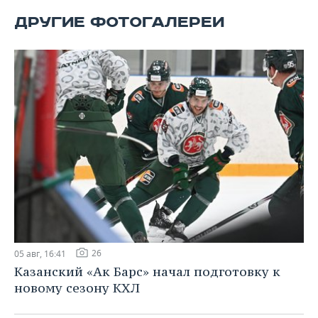
ВОДНЫЕ ВИДЫ СПОРТА
ОБРАЗОВАНИЕ
ДРУГИЕ ФОТОГАЛЕРЕИ
ХОККЕЙ С МЯЧОМ
ПРОИСШЕСТВИЯ
26
05 авг, 16:41
Казанский «Ак Барс» начал подготовку к
новому сезону КХЛ