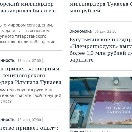
миллиардера Тукаева б
орский миллиардер
млн рублей
эвакуировал бизнес в
ы о мировом соглашении,
е задались — в основном
Экономика
06 дек, 22:56
упного татарстанского
Бугульминское предпр
мателя ввели наблюдение
«Племрепродукт» вып
более 1,3 млн рублей д
зарплате
нность
18 июн, 07:00
к пришел за опорным
 лениногорского
дера Ильшата Тукаева
матель опустил руки и не
я вновь спасать свой тонущий
изнес?
нность
13 июн, 07:00
тство придает опыт»: