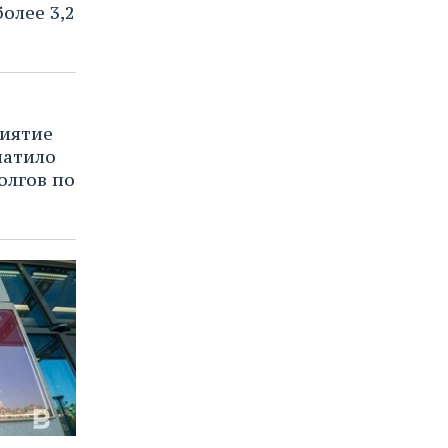
олее 3,2
иятие
латило
олгов по