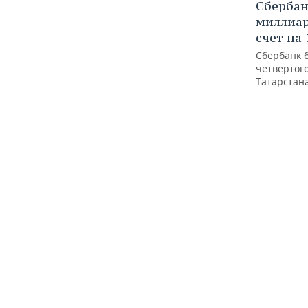
Сбербан
миллиар
счет на
Сбербанк 
четвертог
Татарстан