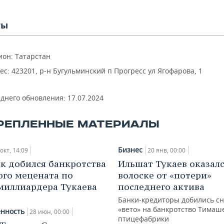
ты
ион: Татарстан
ес: 423201, р-н Бугульминский п Прогресс ул Ягофарова, 1
еднего обновления:
17.07.2024
РЕПЛЕННЫЕ МАТЕРИАЛЫ
Бизнес
окт, 14:09
20 янв, 00:00
к добился банкротства
Ильшат Тукаев оказалс
ого мецената по
волоске от «потери»
миллиардера Тукаева
последнего актива
Банки-кредиторы добились с
«вето» на банкротство Тимаш
нность
28 июн, 00:00
птицефабрики