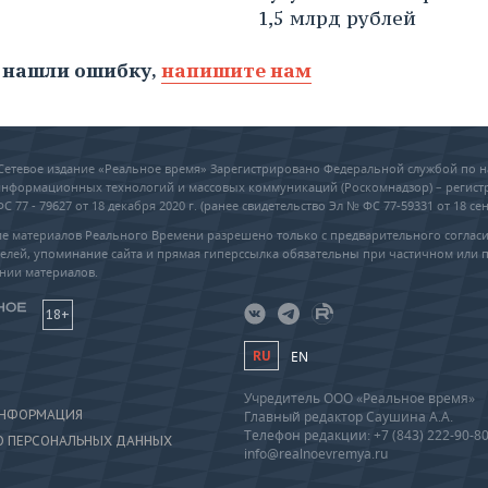
1,5 млрд рублей
 нашли ошибку,
напишите нам
6 Сетевое издание «Реальное время» Зарегистрировано Федеральной службой по н
 информационных технологий и массовых коммуникаций (Роскомнадзор) – регис
 77 - 79627 от 18 декабря 2020 г. (ранее свидетельство Эл № ФС 77-59331 от 18 сен
е материалов Реального Времени разрешено только с предварительного соглас
елей, упоминание сайта и прямая гиперссылка обязательны при частичном или 
нии материалов.
18+
RU
EN
Учредитель ООО «Реальное время»
ИНФОРМАЦИЯ
Главный редактор Саушина А.А.
Телефон редакции: +7 (843) 222-90-8
О ПЕРСОНАЛЬНЫХ ДАННЫХ
info@realnoevremya.ru