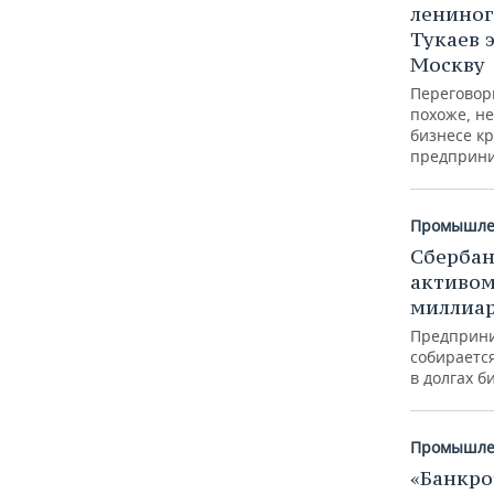
лениног
Тукаев 
Москву
Переговор
похоже, н
бизнесе кр
предприни
Промышле
Сбербан
активом
миллиар
Предприни
собираетс
в долгах б
Промышле
«Банкро