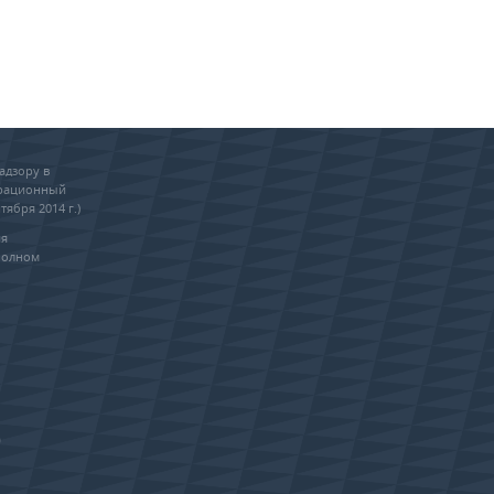
адзору в
трационный
тября 2014 г.)
ия
полном
0