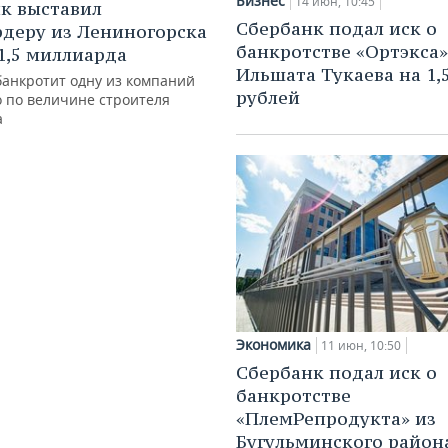
Бизнес
14 июн, 10:45
к выставил
Сбербанк подал иск о
деру из Лениногорска
банкротстве «Ортэкса»
 1,5 миллиарда
Ильшата Тукаева на 1,
банкротит одну из компаний
рублей
о по величине строителя
а
Экономика
11 июн, 10:50
Сбербанк подал иск о
банкротстве
«ПлемРепродукта» из
Бугульминского район