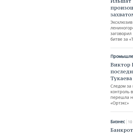
Ильшат 
ВОДНЫЕ ВИДЫ СПОРТА
ОБРАЗОВАНИЕ
произо
захвато
ХОККЕЙ С МЯЧОМ
ПРОИСШЕСТВИЯ
Эксклюзив
лениногор
заговорил 
битве за 
Промышле
Виктор 
последн
Тукаева
Следом за
контроль в
перешла н
«Ортэкс»
Бизнес
10
Банкро