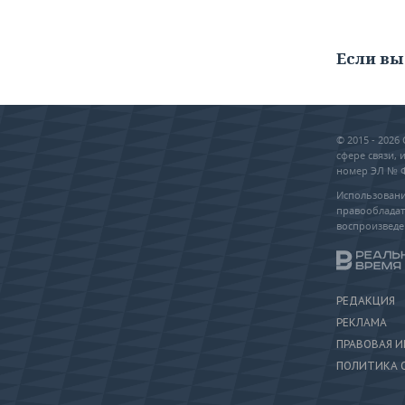
Если вы
© 2015 - 202
сфере связи,
номер ЭЛ № ФС
Использовани
правообладат
воспроизведе
РЕДАКЦИЯ
РЕКЛАМА
ПРАВОВАЯ 
ПОЛИТИКА 