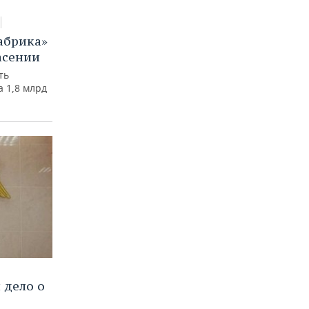
абрика»
асении
ть
 1,8 млрд
 дело о