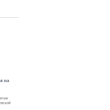
я на
нятия
евской