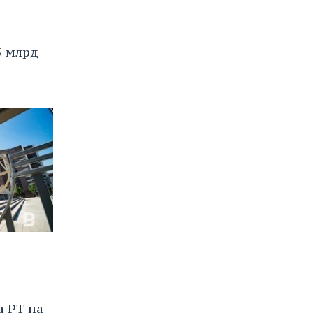
5 млрд
а РТ на