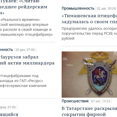
Тукаев: «Считаю
шедшее рейдерским
Промышленность
02 авг, 00:00
м»
«Тимашевская птицеф
 «Реального времени»:
задумалась о своем сп
ский миллиардер впервые
Предприятию удалось оспори
о расколе в своей команде и
поручительство перед РСХБ на
«Тимашевскую птицефабрику»
рублей
нность
20 дек, 07:00
Наурузов забрал
ий актив миллиардера
 птицефабриками под
ыходца из ГАП «Ресурс»
ефтесервисная компания
Происшествия
07 окт, 15:53
 фев, 07:00
В Татарстане раскрыли
сокрытии фирмой
тящийся