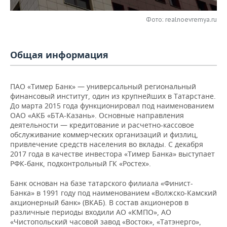
НЕФТЕХИМИЯ
РОЗНИЧНАЯ ТОРГОВЛЯ
НОВОСТИ ТЕХНОЛОГИЙ
МЕРОПРИЯТИЯ
Фото: realnoevremya.ru
НЕФТЬ
ТРАНСПОРТ
IT
НОВОСТИ МЕРОПРИЯТИЙ
СПОРТ
ОПК
Общая информация
УСЛУГИ
МЕДИА
ВЫЕЗДНАЯ РЕДАКЦИЯ
НОВОСТИ СПОРТА
ОБЩЕСТВО
ЭНЕРГЕТИКА
ПАО «Тимер Банк» — универсальный региональный
ТЕЛЕКОММУНИКАЦИИ
БИЗНЕС-БРАНЧИ
ФУТБОЛ
НОВОСТИ ОБЩЕСТВА
ФОТОГАЛЕРЕЯ
финансовый институт, один из крупнейших в Татарстане.
До марта 2015 года функционировал под наименованием
ONLINE-КОНФЕРЕНЦИИ
ХОККЕЙ
ВЛАСТЬ
СЮЖЕТЫ
ОАО «АКБ «БТА-Казань». Основные направления
деятельности — кредитование и расчетно-кассовое
обслуживание коммерческих организаций и физлиц,
ОТКРЫТАЯ ЛЕКЦИЯ
БАСКЕТБОЛ
ИНФРАСТРУКТУРА
СПРАВОЧНИК
привлечение средств населения во вклады. С декабря
2017 года в качестве инвестора «Тимер Банка» выступает
ВОЛЕЙБОЛ
ИСТОРИЯ
СПИСОК ПЕРСОН
ПОЛНАЯ ВЕРСИЯ
РФК-банк, подконтрольный ГК «Ростех».
КИБЕРСПОРТ
КУЛЬТУРА
СПИСОК КОМПАНИЙ
Банк основан на базе татарского филиала «Финист-
Банка» в 1991 году под наименованием «Волжско-Камский
акционерный банк» (ВКАБ). В состав акционеров в
ФИГУРНОЕ КАТАНИЕ
МЕДИЦИНА
различные периоды входили АО «КМПО», АО
«Чистопольский часовой завод «Восток», «Татэнерго»,