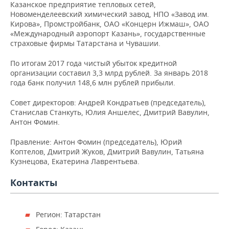
ВОДНЫЕ ВИДЫ СПОРТА
ОБРАЗОВАНИЕ
Казанское предприятие тепловых сетей,
Новоменделеевский химический завод, НПО «Завод им.
Кирова», Промстройбанк, ОАО «Концерн Ижмаш», ОАО
ХОККЕЙ С МЯЧОМ
ПРОИСШЕСТВИЯ
«Международный аэропорт Казань», государственные
страховые фирмы Татарстана и Чувашии.
По итогам 2017 года чистый убыток кредитной
организации составил 3,3 млрд рублей. За январь 2018
года банк получил 148,6 млн рублей прибыли.
Совет директоров: Андрей Кондратьев (председатель),
Станислав Станкуть, Юлия Аншелес, Дмитрий Вавулин,
Антон Фомин.
Правление: Антон Фомин (председатель), Юрий
Коптелов, Дмитрий Жуков, Дмитрий Вавулин, Татьяна
Кузнецова, Екатерина Лаврентьева.
Контакты
Регион: Татарстан