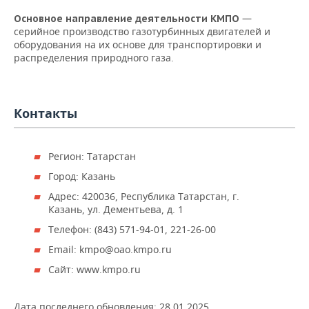
НЕФТЕХИМИЯ
—
Основное направление деятельности КМПО
РОЗНИЧНАЯ ТОРГОВЛЯ
НОВОСТИ ТЕХНОЛОГИЙ
МЕРОПРИЯТИЯ
серийное производство газотурбинных двигателей и
НЕФТЬ
оборудования на их основе для транспортировки и
ТРАНСПОРТ
IT
НОВОСТИ МЕРОПРИЯТИЙ
распределения природного газа.
СПОРТ
ОПК
УСЛУГИ
МЕДИА
ВЫЕЗДНАЯ РЕДАКЦИЯ
НОВОСТИ СПОРТА
ОБЩЕСТВО
ЭНЕРГЕТИКА
Контакты
ТЕЛЕКОММУНИКАЦИИ
БИЗНЕС-БРАНЧИ
ФУТБОЛ
НОВОСТИ ОБЩЕСТВА
ФОТОГАЛЕРЕЯ
ONLINE-КОНФЕРЕНЦИИ
ХОККЕЙ
ВЛАСТЬ
СЮЖЕТЫ
Регион: Татарстан
Город: Казань
ОТКРЫТАЯ ЛЕКЦИЯ
БАСКЕТБОЛ
ИНФРАСТРУКТУРА
СПРАВОЧНИК
Адрес: 420036, Республика Татарстан, г.
Казань, ул. Дементьева, д. 1
ВОЛЕЙБОЛ
ИСТОРИЯ
СПИСОК ПЕРСОН
ПОЛНАЯ ВЕРСИЯ
Телефон: (843) 571-94-01, 221-26-00
КИБЕРСПОРТ
КУЛЬТУРА
СПИСОК КОМПАНИЙ
Email: kmpo@oao.kmpo.ru
Сайт: www.kmpo.ru
ФИГУРНОЕ КАТАНИЕ
МЕДИЦИНА
Дата последнего обновления:
28.01.2025