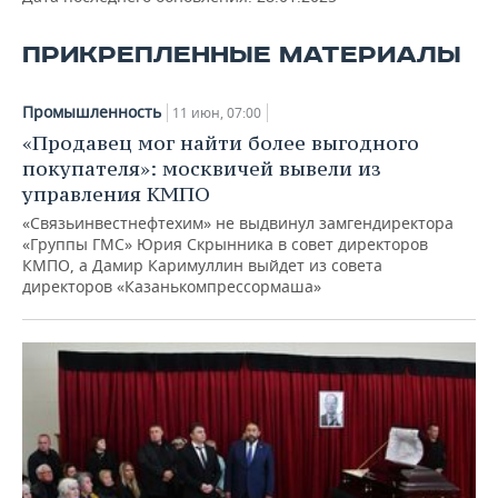
ВОДНЫЕ ВИДЫ СПОРТА
ОБРАЗОВАНИЕ
ПРИКРЕПЛЕННЫЕ МАТЕРИАЛЫ
ХОККЕЙ С МЯЧОМ
ПРОИСШЕСТВИЯ
Промышленность
11 июн, 07:00
«Продавец мог найти более выгодного
покупателя»: москвичей вывели из
управления КМПО
«Связьинвестнефтехим» не выдвинул замгендиректора
«Группы ГМС» Юрия Скрынника в совет директоров
КМПО, а Дамир Каримуллин выйдет из совета
директоров «Казанькомпрессормаша»