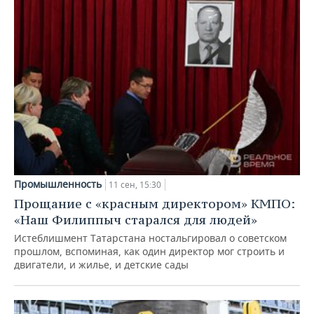
Промышленность
11 сен, 15:30
Прощание с «красным директором» КМПО:
«Наш Филиппыч старался для людей»
Истеблишмент Татарстана ностальгировал о советском
прошлом, вспоминая, как один директор мог строить и
двигатели, и жилье, и детские сады