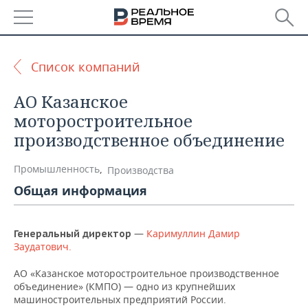
РЕГИОНЫ
Список компаний
БАШКОРТОСТАН
НОВОСТИ
АО Казанское
ТАТАРСТАН
АНАЛИТИКА
моторостроительное
производственное объединение
УДМУРТИЯ
НОВОСТИ АНАЛИТИКИ
ЭКОНОМИКА
Промышленность
,
Производства
ДЕКЛАРАЦИИ О ДОХОДАХ
НОВОСТИ ЭКОНОМИКИ
ПРОМЫШЛЕННОСТЬ
Общая информация
КОРОЛИ ГОСЗАКАЗА ПФО
ФИНАНСЫ
НОВОСТИ
НЕДВИЖИМОСТЬ
ПРОМЫШЛЕННОСТИ
—
Каримуллин Дамир
Генеральный директор
ВУЗЫ ТАТАРСТАНА
БАНКИ
НОВОСТИ НЕДВИЖИМОСТИ
АВТО
Заудатович.
АГРОПРОМ
КОМУ ПРИНАДЛЕЖАТ
БЮДЖЕТ
НОВОСТИ АВТО
БИЗНЕС
АО «Казанское моторостроительное производственное
ТОРГОВЫЕ ЦЕНТРЫ
МАШИНОСТРОЕНИЕ
объединение» (КМПО) — одно из крупнейших
ТАТАРСТАНА
машиностроительных предприятий России.
ИНВЕСТИЦИИ
НОВОСТИ БИЗНЕСА
ТЕХНОЛОГИИ