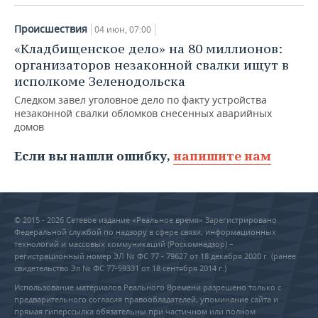
Происшествия
04 июн, 07:00
«Кладбищенское дело» на 80 миллионов:
организаторов незаконной свалки ищут в
исполкоме Зеленодольска
Следком завел уголовное дело по факту устройства
незаконной свалки обломков снесенных аварийных
домов
Если вы нашли ошибку,
напишите нам
© 2015 - 2026 Сетевое издание «Реальное время» Зарегистрировано
Федеральной службой по надзору в сфере связи, информационных
технологий и массовых коммуникаций (Роскомнадзор) –
регистрационный номер ЭЛ № ФС 77 - 79627 от 18 декабря 2020 г. (ранее
свидетельство Эл № ФС 77-59331 от 18 сентября 2014 г.)
Использование материалов Реального Времени разрешено только с
предварительного согласия правообладателей, упоминание сайта и
прямая гиперссылка обязательны при частичном или полном