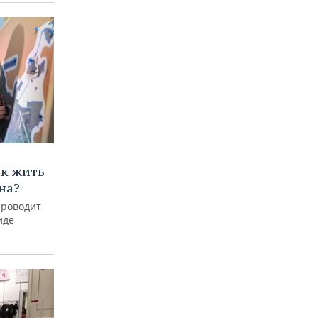
ак жить
на?
проводит
иде