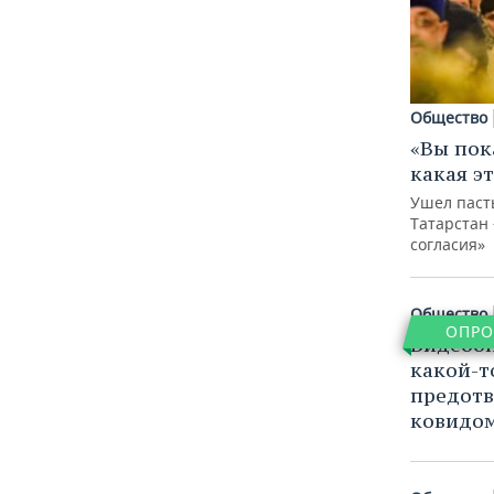
ВОДНЫЕ ВИДЫ СПОРТА
ОБРАЗОВАНИЕ
ХОККЕЙ С МЯЧОМ
ПРОИСШЕСТВИЯ
Общество
«Вы пок
какая э
Ушел паст
Татарстан
согласия»
Общество
ОПРО
Видеооп
какой-т
предотв
ковидо