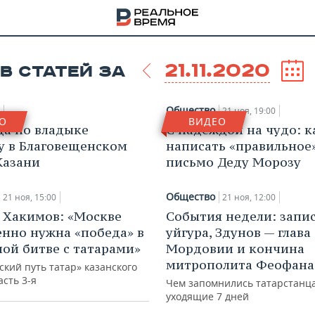
21.11.2020
В СТАТЕЙ ЗА
Общество
21 ноя, 19:00
О
ВИДЕО
а по владыке
С надеждой на чудо: к
 в Благовещенском
написать «правильное
Казани
письмо Деду Морозу
Общество
21 ноя, 15:00
21 ноя, 12:00
 Хакимов: «Москве
События недели: запис
нно нужна «победа» в
уйгура, Здунов — глава
ой битве с татарами»
Мордовии и кончина
митрополита Феофана
кий путь татар» казанского
НА
асть 3-я
Чем запомнились татарстанц
уходящие 7 дней