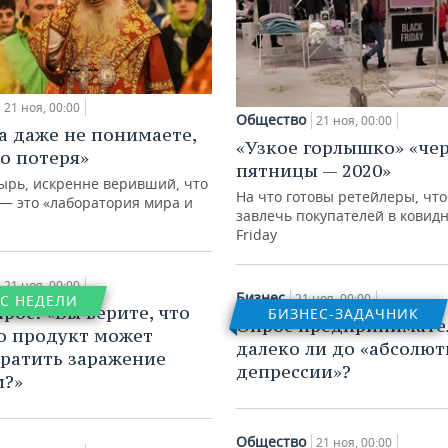
21 ноя, 00:00
Общество
21 ноя, 00:00
а даже не понимаете,
«Узкое горлышко» «че
то потеря»
пятницы — 2020»
ырь, искренне веривший, что
На что готовы ретейлеры, чт
 — это «лаборатория мира и
завлечь покупателей в ковидн
Friday
21 ноя, 00:00
Бизнес
21 ноя, 00:00
С НЕДЕЛИ
рос: «Вы верите, что
БИЗНЕС-ЗАДАЧНИК
Опрос предпринимате
о продукт может
далеко ли до «абсолю
ратить заражение
депрессии»?
м?»
Общество
21 ноя, 00:00