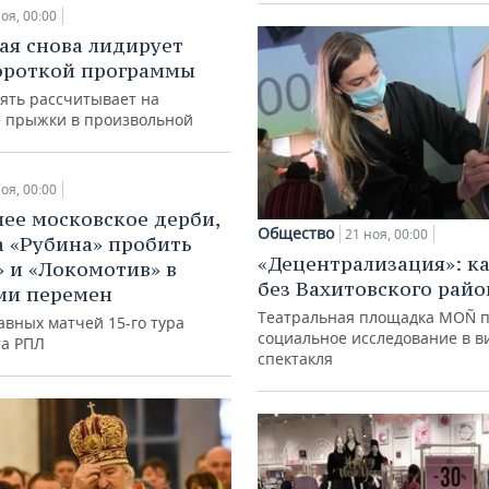
оя, 00:00
ая снова лидирует
ороткой программы
пять рассчитывает на
 прыжки в произвольной
оя, 00:00
ее московское дерби,
Общество
21 ноя, 00:00
 «Рубина» пробить
«Децентрализация»: к
» и «Локомотив» в
без Вахитовского райо
ии перемен
Театральная площадка MOÑ 
авных матчей 15-го тура
социальное исследование в в
а РПЛ
спектакля