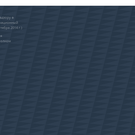
адзору в
трационный
тября 2014 г.)
ия
полном
0