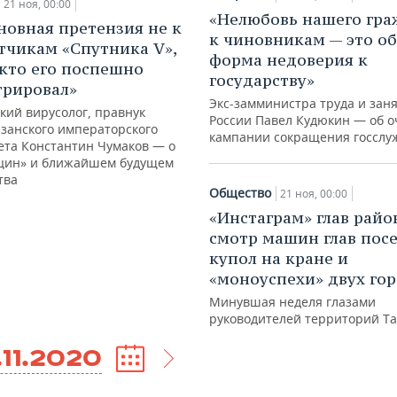
21 ноя, 00:00
«Нелюбовь нашего гр
новная претензия не к
к чиновникам — это о
тчикам «Спутника V»,
форма недоверия к
, кто его поспешно
государству»
трировал»
Экс-замминистра труда и зан
кий вирусолог, правнук
России Павел Кудюкин — об 
азанского императорского
кампании сокращения госсл
ета Константин Чумаков — о
кцин» и ближайшем будущем
тва
Общество
21 ноя, 00:00
«Инстаграм» глав райо
смотр машин глав пос
купол на кране и
«моноуспехи» двух го
Минувшая неделя глазами
руководителей территорий Т
.11.2020