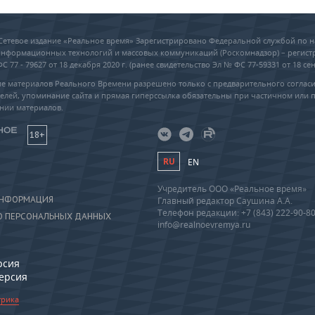
6 Сетевое издание «Реальное время» Зарегистрировано Федеральной службой по н
 информационных технологий и массовых коммуникаций (Роскомнадзор) – регис
 77 - 79627 от 18 декабря 2020 г. (ранее свидетельство Эл № ФС 77-59331 от 18 сен
е материалов Реального Времени разрешено только с предварительного соглас
елей, упоминание сайта и прямая гиперссылка обязательны при частичном или 
нии материалов.
18+
RU
EN
Учредитель ООО «Реальное время»
ИНФОРМАЦИЯ
Главный редактор Саушина А.А.
Телефон редакции: +7 (843) 222-90-8
О ПЕРСОНАЛЬНЫХ ДАННЫХ
info@realnoevremya.ru
рсия
версия