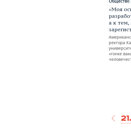
Общество
«Моя ос
разрабо
а к тем
зарегис
Американс
ректора К
университ
«гонке ва
человечес
21