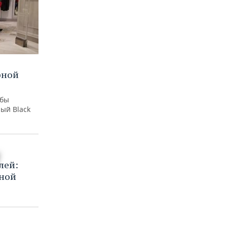
рной
обы
ый Black
лей:
тной