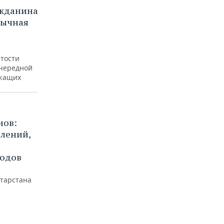
ажданина
бычная
ятости
очередной
ужащих
нов:
елений,
родов
атарстана