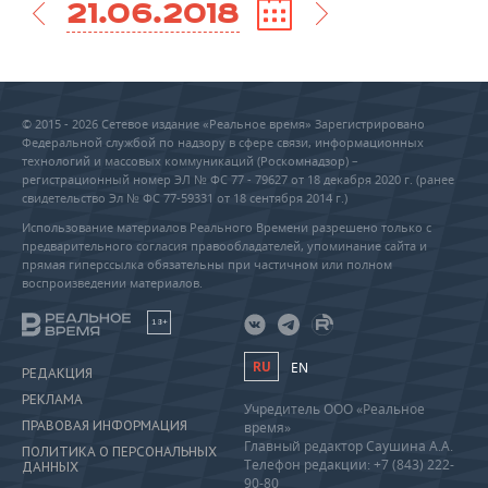
21.06.2018
© 2015 - 2026 Сетевое издание «Реальное время» Зарегистрировано
Федеральной службой по надзору в сфере связи, информационных
технологий и массовых коммуникаций (Роскомнадзор) –
регистрационный номер ЭЛ № ФС 77 - 79627 от 18 декабря 2020 г. (ранее
свидетельство Эл № ФС 77-59331 от 18 сентября 2014 г.)
Использование материалов Реального Времени разрешено только с
предварительного согласия правообладателей, упоминание сайта и
прямая гиперссылка обязательны при частичном или полном
воспроизведении материалов.
18+
RU
EN
РЕДАКЦИЯ
РЕКЛАМА
Учредитель ООО «Реальное
ПРАВОВАЯ ИНФОРМАЦИЯ
время»
Главный редактор Саушина А.А.
ПОЛИТИКА О ПЕРСОНАЛЬНЫХ
Телефон редакции: +7 (843) 222-
ДАННЫХ
90-80