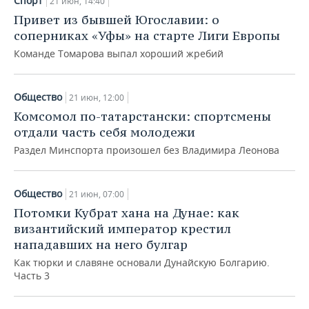
Спорт
21 июн, 14:40
НЕФТЕХИМИЯ
Привет из бывшей Югославии: о
РОЗНИЧНАЯ ТОРГОВЛЯ
НОВОСТИ ТЕХНОЛОГИЙ
МЕРОПРИЯТИЯ
соперниках «Уфы» на старте Лиги Европы
НЕФТЬ
Команде Томарова выпал хороший жребий
ТРАНСПОРТ
IT
НОВОСТИ МЕРОПРИЯТИЙ
СПОРТ
ОПК
УСЛУГИ
МЕДИА
ВЫЕЗДНАЯ РЕДАКЦИЯ
НОВОСТИ СПОРТА
ОБЩЕСТВО
Общество
21 июн, 12:00
ЭНЕРГЕТИКА
Комсомол по-татарстански: спортсмены
ТЕЛЕКОММУНИКАЦИИ
БИЗНЕС-БРАНЧИ
ФУТБОЛ
НОВОСТИ ОБЩЕСТВА
ФОТОГАЛЕРЕЯ
отдали часть себя молодежи
Раздел Минспорта произошел без Владимира Леонова
ONLINE-КОНФЕРЕНЦИИ
ХОККЕЙ
ВЛАСТЬ
СЮЖЕТЫ
ОТКРЫТАЯ ЛЕКЦИЯ
БАСКЕТБОЛ
ИНФРАСТРУКТУРА
СПРАВОЧНИК
Общество
21 июн, 07:00
Потомки Кубрат хана на Дунае: как
ВОЛЕЙБОЛ
ИСТОРИЯ
СПИСОК ПЕРСОН
ПОЛНАЯ ВЕРСИЯ
византийский император крестил
нападавших на него булгар
КИБЕРСПОРТ
КУЛЬТУРА
СПИСОК КОМПАНИЙ
Как тюрки и славяне основали Дунайскую Болгарию.
Часть 3
ФИГУРНОЕ КАТАНИЕ
МЕДИЦИНА