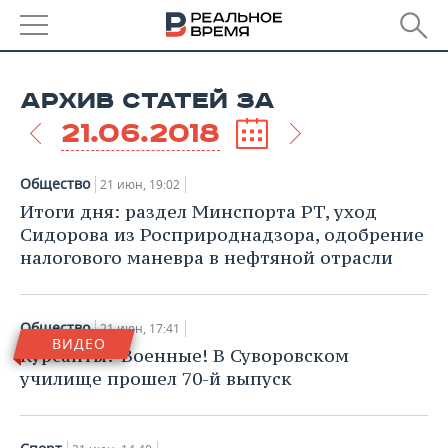
РЕГИОНЫ
АРХИВ СТАТЕЙ ЗА
БАШКОРТОСТАН
НОВОСТИ
21.06.2018
ТАТАРСТАН
АНАЛИТИКА
Общество
21 июн, 19:02
УДМУРТИЯ
НОВОСТИ АНАЛИТИКИ
ЭКОНОМИКА
Итоги дня: раздел Минспорта РТ, уход
Сидорова из Росприроднадзора, одобрение
ДЕКЛАРАЦИИ О ДОХОДАХ
НОВОСТИ ЭКОНОМИКИ
ПРОМЫШЛЕННОСТЬ
налогового маневра в нефтяной отрасли
КОРОЛИ ГОСЗАКАЗА ПФО
ФИНАНСЫ
НОВОСТИ
НЕДВИЖИМОСТЬ
ПРОМЫШЛЕННОСТИ
Общество
21 июн, 17:41
ВИДЕО
ВУЗЫ ТАТАРСТАНА
БАНКИ
НОВОСТИ НЕДВИЖИМОСТИ
АВТО
Курсанты? Военные! В Суворовском
АГРОПРОМ
училище прошел 70-й выпуск
КОМУ ПРИНАДЛЕЖАТ
БЮДЖЕТ
НОВОСТИ АВТО
БИЗНЕС
ТОРГОВЫЕ ЦЕНТРЫ
МАШИНОСТРОЕНИЕ
ТАТАРСТАНА
ИНВЕСТИЦИИ
НОВОСТИ БИЗНЕСА
ТЕХНОЛОГИИ