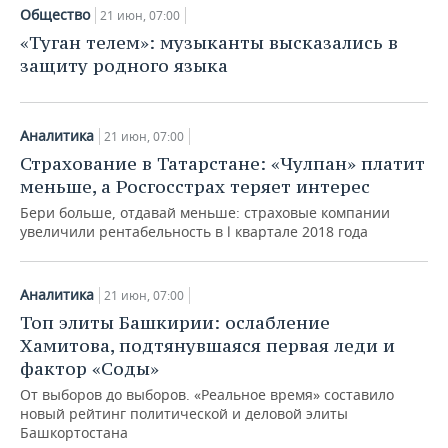
ВОДНЫЕ ВИДЫ СПОРТА
ОБРАЗОВАНИЕ
Общество
21 июн, 07:00
«Туган телем»: музыканты высказались в
ХОККЕЙ С МЯЧОМ
ПРОИСШЕСТВИЯ
защиту родного языка
Аналитика
21 июн, 07:00
Страхование в Татарстане: «Чулпан» платит
меньше, а Росгосстрах теряет интерес
Бери больше, отдавай меньше: страховые компании
увеличили рентабельность в l квартале 2018 года
Аналитика
21 июн, 07:00
Топ элиты Башкирии: ослабление
Хамитова, подтянувшаяся первая леди и
фактор «Соды»
От выборов до выборов. «Реальное время» составило
новый рейтинг политической и деловой элиты
Башкортостана