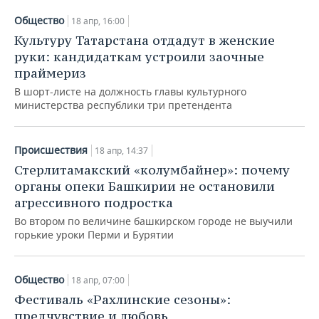
НЕФТЕХИМИЯ
Общество
18 апр, 16:00
РОЗНИЧНАЯ ТОРГОВЛЯ
НОВОСТИ ТЕХНОЛОГИЙ
МЕРОПРИЯТИЯ
НЕФТЬ
Культуру Татарстана отдадут в женские
руки: кандидаткам устроили заочные
ТРАНСПОРТ
IT
НОВОСТИ МЕРОПРИЯТИЙ
СПОРТ
ОПК
праймериз
В шорт-листе на должность главы культурного
УСЛУГИ
МЕДИА
ВЫЕЗДНАЯ РЕДАКЦИЯ
НОВОСТИ СПОРТА
ОБЩЕСТВО
ЭНЕРГЕТИКА
министерства республики три претендента
ТЕЛЕКОММУНИКАЦИИ
БИЗНЕС-БРАНЧИ
ФУТБОЛ
НОВОСТИ ОБЩЕСТВА
ФОТОГАЛЕРЕЯ
Происшествия
18 апр, 14:37
ONLINE-КОНФЕРЕНЦИИ
ХОККЕЙ
ВЛАСТЬ
СЮЖЕТЫ
Стерлитамакский «колумбайнер»: почему
органы опеки Башкирии не остановили
ОТКРЫТАЯ ЛЕКЦИЯ
БАСКЕТБОЛ
ИНФРАСТРУКТУРА
СПРАВОЧНИК
агрессивного подростка
Во втором по величине башкирском городе не выучили
ВОЛЕЙБОЛ
ИСТОРИЯ
СПИСОК ПЕРСОН
ПОЛНАЯ ВЕРСИЯ
горькие уроки Перми и Бурятии
КИБЕРСПОРТ
КУЛЬТУРА
СПИСОК КОМПАНИЙ
Общество
18 апр, 07:00
ФИГУРНОЕ КАТАНИЕ
МЕДИЦИНА
Фестиваль «Рахлинские сезоны»:
предчувствие и любовь