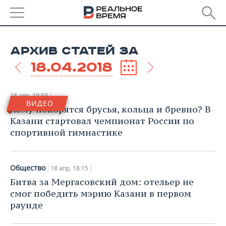
РЕГИОНЫ
АРХИВ СТАТЕЙ ЗА
БАШКОРТОСТАН
НОВОСТИ
18.04.2018
ТАТАРСТАН
АНАЛИТИКА
18 апр, 19:59
ВИДЕО
УДМУРТИЯ
НОВОСТИ АНАЛИТИКИ
ЭКОНОМИКА
Кому покорятся брусья, кольца и бревно? В
Казани стартовал чемпионат России по
ДЕКЛАРАЦИИ О ДОХОДАХ
НОВОСТИ ЭКОНОМИКИ
ПРОМЫШЛЕННОСТЬ
спортивной гимнастике
КОРОЛИ ГОСЗАКАЗА ПФО
ФИНАНСЫ
НОВОСТИ
НЕДВИЖИМОСТЬ
ПРОМЫШЛЕННОСТИ
Общество
18 апр, 18:15
ВУЗЫ ТАТАРСТАНА
БАНКИ
НОВОСТИ НЕДВИЖИМОСТИ
АВТО
Битва за Мергасовский дом: отельер не
АГРОПРОМ
смог победить мэрию Казани в первом
КОМУ ПРИНАДЛЕЖАТ
БЮДЖЕТ
НОВОСТИ АВТО
БИЗНЕС
раунде
ТОРГОВЫЕ ЦЕНТРЫ
МАШИНОСТРОЕНИЕ
ТАТАРСТАНА
ИНВЕСТИЦИИ
НОВОСТИ БИЗНЕСА
ТЕХНОЛОГИИ